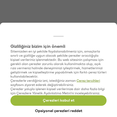
Gizliliğiniz bizim için önemli
Sitemizden en iyi şekilde faydalanabilmeniz için, amaçlarla
sınırlı ve gizliliğe uygun olacak şekilde çerezler aracılığıyla
kişisel verileriniz işlenmektedir. Bu web sitesinin çalışması için
gerekli olan çerezler zorunlu olarak kullanılmakta olup, açık
rıza vermeniz halinde deneyiminizi iyileştirmek, hizmetlerimizi
geliştirmek ve kişiselleştirme yapabilmek için farklı çerez türleri
kullanılabilecektir.
Çerezlerle verdiğiniz izni, istediğiniz zaman
Çerez tercihleri
sayfasını ziyaret ederek değiştirebilirsiniz.
Çerezler yoluyla işlenen kişisel verilerinize dair daha fazla bilgi
için Çerezlere Yönelik Aydınlatma Metni'ni inceleyebilirsiniz.
Çerezleri kabul et
Opsiyonel çerezleri reddet