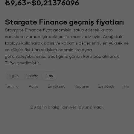
₺9,63
≈
$0,21376096
Stargate Finance geçmiş fiyatları
Stargate Finance fiyat geçmişini takip ederek kripto
varlıkların zaman içindeki performansını izleyin. Aşağıdaki
tabloyu kullanarak açılış ve kapanış değerlerini, en yüksek ve
en düşük fiyatları ve işlem hacmini kolayca
görüntüleyebilirsiniz. Seçtiğiniz günün kuru baz alınarak
TL'ye çevrilmiştir.
1 gün
1 hafta
1 ay
Tarih
Açılış
En yüksek
Kapanış
En düşük
Haci
Bu tarih aralığı için veri bulunamadı.