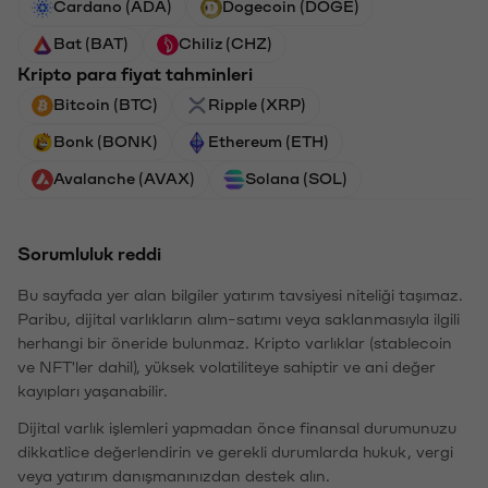
Cardano (ADA)
Dogecoin (DOGE)
Bat (BAT)
Chiliz (CHZ)
Kripto para fiyat tahminleri
Bitcoin (BTC)
Ripple (XRP)
Bonk (BONK)
Ethereum (ETH)
Avalanche (AVAX)
Solana (SOL)
Sorumluluk reddi
Bu sayfada yer alan bilgiler yatırım tavsiyesi niteliği taşımaz.
Paribu, dijital varlıkların alım-satımı veya saklanmasıyla ilgili
herhangi bir öneride bulunmaz. Kripto varlıklar (stablecoin
ve NFT'ler dahil), yüksek volatiliteye sahiptir ve ani değer
kayıpları yaşanabilir.
Dijital varlık işlemleri yapmadan önce finansal durumunuzu
dikkatlice değerlendirin ve gerekli durumlarda hukuk, vergi
veya yatırım danışmanınızdan destek alın.