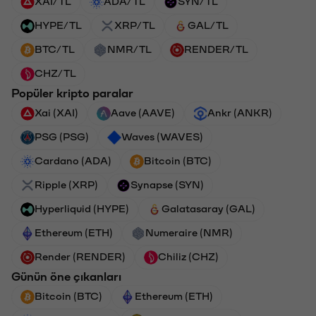
XAI/TL
ADA/TL
SYN/TL
HYPE/TL
XRP/TL
GAL/TL
BTC/TL
NMR/TL
RENDER/TL
CHZ/TL
Popüler kripto paralar
Xai (XAI)
Aave (AAVE)
Ankr (ANKR)
PSG (PSG)
Waves (WAVES)
Cardano (ADA)
Bitcoin (BTC)
Ripple (XRP)
Synapse (SYN)
Hyperliquid (HYPE)
Galatasaray (GAL)
Ethereum (ETH)
Numeraire (NMR)
Render (RENDER)
Chiliz (CHZ)
Günün öne çıkanları
Bitcoin (BTC)
Ethereum (ETH)