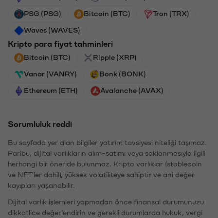
PSG (PSG)
Bitcoin (BTC)
Tron (TRX)
Waves (WAVES)
Kripto para fiyat tahminleri
Bitcoin (BTC)
Ripple (XRP)
Vanar (VANRY)
Bonk (BONK)
Ethereum (ETH)
Avalanche (AVAX)
Sorumluluk reddi
Bu sayfada yer alan bilgiler yatırım tavsiyesi niteliği taşımaz.
Paribu, dijital varlıkların alım-satımı veya saklanmasıyla ilgili
herhangi bir öneride bulunmaz. Kripto varlıklar (stablecoin
ve NFT'ler dahil), yüksek volatiliteye sahiptir ve ani değer
kayıpları yaşanabilir.
Dijital varlık işlemleri yapmadan önce finansal durumunuzu
dikkatlice değerlendirin ve gerekli durumlarda hukuk, vergi