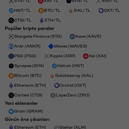
STG/TL
XAI/TL
SYN/TL
XRP/TL
HNT/TL
BTC/TL
GAL/TL
OXT/TL
CTSI/TL
ETH/TL
Popüler kripto paralar
Stargate Finance (STG)
Aave (AAVE)
Ankr (ANKR)
Waves (WAVES)
PSG (PSG)
Ripple (XRP)
Xai (XAI)
Synapse (SYN)
Helium (HNT)
Bitcoin (BTC)
Galatasaray (GAL)
Ethereum (ETH)
Orchid (OXT)
Cartesi (CTSI)
LayerZero (ZRO)
Yeni eklenenler
Gram (GRAM)
Günün öne çıkanları
Ethereum (ETH)
Stellar (XLM)