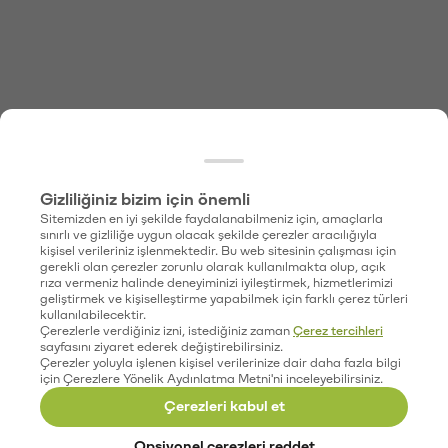
Gizliliğiniz bizim için önemli
Sitemizden en iyi şekilde faydalanabilmeniz için, amaçlarla
sınırlı ve gizliliğe uygun olacak şekilde çerezler aracılığıyla
kişisel verileriniz işlenmektedir. Bu web sitesinin çalışması için
gerekli olan çerezler zorunlu olarak kullanılmakta olup, açık
rıza vermeniz halinde deneyiminizi iyileştirmek, hizmetlerimizi
geliştirmek ve kişiselleştirme yapabilmek için farklı çerez türleri
kullanılabilecektir.
Çerezlerle verdiğiniz izni, istediğiniz zaman
Çerez tercihleri
sayfasını ziyaret ederek değiştirebilirsiniz.
Çerezler yoluyla işlenen kişisel verilerinize dair daha fazla bilgi
için Çerezlere Yönelik Aydınlatma Metni'ni inceleyebilirsiniz.
Çerezleri kabul et
Opsiyonel çerezleri reddet