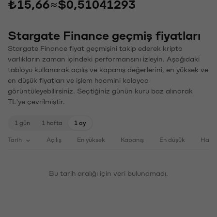
₺15,66
≈
$0,51041293
Stargate Finance geçmiş fiyatları
Stargate Finance fiyat geçmişini takip ederek kripto
varlıkların zaman içindeki performansını izleyin. Aşağıdaki
tabloyu kullanarak açılış ve kapanış değerlerini, en yüksek ve
en düşük fiyatları ve işlem hacmini kolayca
görüntüleyebilirsiniz. Seçtiğiniz günün kuru baz alınarak
TL'ye çevrilmiştir.
1 gün
1 hafta
1 ay
Tarih
Açılış
En yüksek
Kapanış
En düşük
Haci
Bu tarih aralığı için veri bulunamadı.