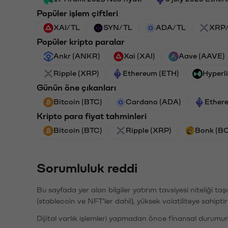
Popüler işlem çiftleri
XAI/TL
SYN/TL
ADA/TL
XRP
Popüler kripto paralar
Ankr (ANKR)
Xai (XAI)
Aave (AAVE)
Ripple (XRP)
Ethereum (ETH)
Hyperl
Günün öne çıkanları
Bitcoin (BTC)
Cardano (ADA)
Ether
Kripto para fiyat tahminleri
Bitcoin (BTC)
Ripple (XRP)
Bonk (B
Sorumluluk reddi
Bu sayfada yer alan bilgiler yatırım tavsiyesi niteliği ta
(stablecoin ve NFT'ler dahil), yüksek volatiliteye sahipti
Dijital varlık işlemleri yapmadan önce finansal durumu