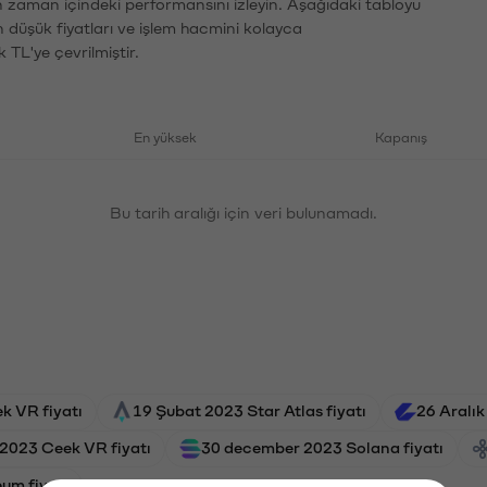
ın zaman içindeki performansını izleyin. Aşağıdaki tabloyu
n düşük fiyatları ve işlem hacmini kolayca
 TL'ye çevrilmiştir.
En yüksek
Kapanış
Bu tarih aralığı için veri bulunamadı.
k VR fiyatı
19 Şubat 2023 Star Atlas fiyatı
26 Aralık
2023 Ceek VR fiyatı
30 december 2023 Solana fiyatı
eum fiyatı