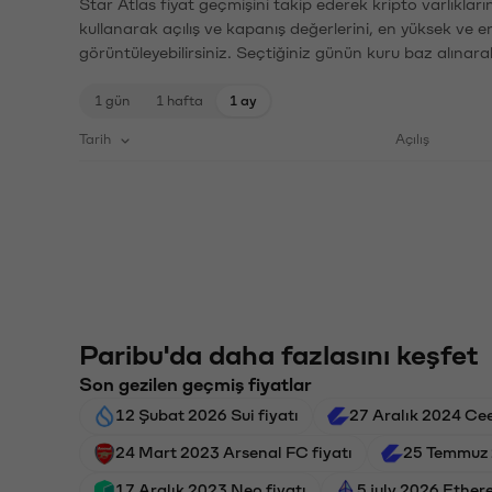
Star Atlas fiyat geçmişini takip ederek kripto varlıklar
kullanarak açılış ve kapanış değerlerini, en yüksek ve e
görüntüleyebilirsiniz. Seçtiğiniz günün kuru baz alınarak
1 gün
1 hafta
1 ay
Tarih
Açılış
Paribu'da daha fazlasını keşfet
Son gezilen geçmiş fiyatlar
12 Şubat 2026 Sui fiyatı
27 Aralık 2024 Cee
24 Mart 2023 Arsenal FC fiyatı
25 Temmuz 
17 Aralık 2023 Neo fiyatı
5 july 2026 Ether