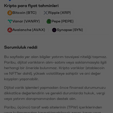
Kripto para fiyat tahminleri
Bitcoin (BTC)
Ripple (XRP)
Vanar (VANRY)
Pepe (PEPE)
Avalanche (AVAX)
Synapse (SYN)
Sorumluluk reddi
Bu sayfada yer alan bilgiler yatırım tavsiyesi niteliği taşımaz.
Paribu, dijital varlıkların alım-satımı veya saklanmasıyla ilgili
herhangi bir öneride bulunmaz. Kripto varlıklar (stablecoin
ve NFT'ler dahil), yüksek volatiliteye sahiptir ve ani değer
kayıpları yaşanabilir.
Dijital varlık işlemleri yapmadan önce finansal durumunuzu
dikkatlice değerlendirin ve gerekli durumlarda hukuk, vergi
veya yatırım danışmanınızdan destek alın.
Paribu, üçüncü taraf web sitelerinin (TPW) içeriklerinden
veya kullanımından kaynaklanabilecek zarar, kayıp veya