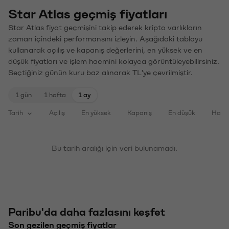
Star Atlas geçmiş fiyatları
Star Atlas fiyat geçmişini takip ederek kripto varlıkların
zaman içindeki performansını izleyin. Aşağıdaki tabloyu
kullanarak açılış ve kapanış değerlerini, en yüksek ve en
düşük fiyatları ve işlem hacmini kolayca görüntüleyebilirsiniz.
Seçtiğiniz günün kuru baz alınarak TL'ye çevrilmiştir.
1 gün
1 hafta
1 ay
Tarih
Açılış
En yüksek
Kapanış
En düşük
Haci
Bu tarih aralığı için veri bulunamadı.
Paribu'da daha fazlasını keşfet
Son gezilen geçmiş fiyatlar