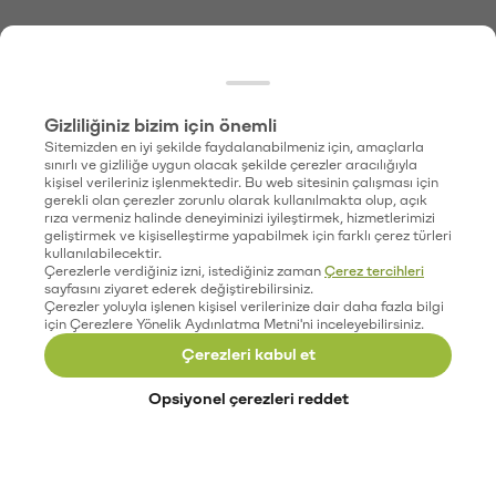
Gizliliğiniz bizim için önemli
Sitemizden en iyi şekilde faydalanabilmeniz için, amaçlarla
sınırlı ve gizliliğe uygun olacak şekilde çerezler aracılığıyla
kişisel verileriniz işlenmektedir. Bu web sitesinin çalışması için
gerekli olan çerezler zorunlu olarak kullanılmakta olup, açık
rıza vermeniz halinde deneyiminizi iyileştirmek, hizmetlerimizi
geliştirmek ve kişiselleştirme yapabilmek için farklı çerez türleri
kullanılabilecektir.
Çerezlerle verdiğiniz izni, istediğiniz zaman
Çerez tercihleri
sayfasını ziyaret ederek değiştirebilirsiniz.
Çerezler yoluyla işlenen kişisel verilerinize dair daha fazla bilgi
için Çerezlere Yönelik Aydınlatma Metni'ni inceleyebilirsiniz.
Çerezleri kabul et
Opsiyonel çerezleri reddet