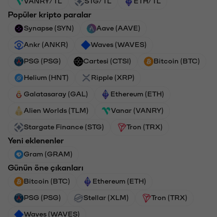
VANRY/TL
STG/TL
ETH/TL
Popüler kripto paralar
Synapse (SYN)
Aave (AAVE)
Ankr (ANKR)
Waves (WAVES)
PSG (PSG)
Cartesi (CTSI)
Bitcoin (BTC)
Helium (HNT)
Ripple (XRP)
Galatasaray (GAL)
Ethereum (ETH)
Alien Worlds (TLM)
Vanar (VANRY)
Stargate Finance (STG)
Tron (TRX)
Yeni eklenenler
Gram (GRAM)
Günün öne çıkanları
Bitcoin (BTC)
Ethereum (ETH)
PSG (PSG)
Stellar (XLM)
Tron (TRX)
Waves (WAVES)