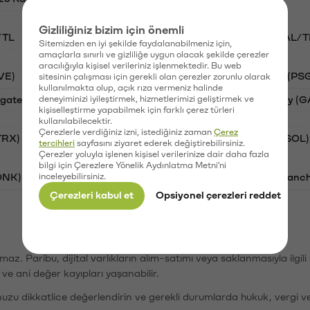
Gizliliğiniz bizim için önemli
/TL
STG/TL
BTC/TL
VANRY/TL
GAL/T
Sitemizden en iyi şekilde faydalanabilmeniz için,
amaçlarla sınırlı ve gizliliğe uygun olacak şekilde çerezler
aracılığıyla kişisel verileriniz işlenmektedir. Bu web
VE)
Synapse (SYN)
Waves (WAVES)
PSG (PS
sitesinin çalışması için gerekli olan çerezler zorunlu olarak
kullanılmakta olup, açık rıza vermeniz halinde
gate Finance (STG)
deneyiminizi iyileştirmek, hizmetlerimizi geliştirmek ve
Vanar (VANRY)
Galatasaray (G
kişiselleştirme yapabilmek için farklı çerez türleri
kullanılabilecektir.
Çerezlerle verdiğiniz izni, istediğiniz zaman
Çerez
TRX)
Bitcoin (BTC)
Ripple (XRP)
Solana (SOL)
tercihleri
sayfasını ziyaret ederek değiştirebilirsiniz.
Çerezler yoluyla işlenen kişisel verilerinize dair daha fazla
bilgi için Çerezlere Yönelik Aydınlatma Metni'ni
ONK)
inceleyebilirsiniz.
Ethereum (ETH)
Synapse (SYN)
Avalanc
Çerezleri kabul et
Opsiyonel çerezleri reddet
şımaz. Paribu, dijital varlıkların alım-satımı veya saklanmasıyla ilgi
r ve ani değer kayıpları yaşanabilir.
nuzu dikkatlice değerlendirin ve gerekli durumlarda hukuk, vergi v