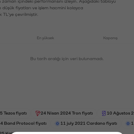
ın zaman içindeki performansını izleyin. Aşağıdaki tabloyu
n düşük fiyatları ve işlem hacmini kolayca
 TL'ye çevrilmiştir.
En yüksek
Kapanış
Bu tarih aralığı için veri bulunamadı.
 Tezos fiyatı
24 Nisan 2024 Tron fiyatı
10 Ağustos 2
 Band Protocol fiyatı
11 july 2021 Cardano fiyatı
1
5 Kaito fiyatı