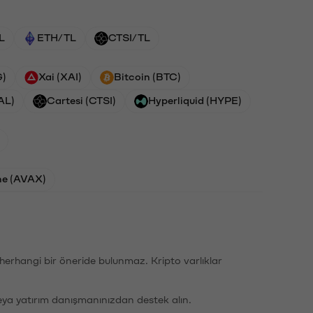
L
ETH/TL
CTSI/TL
G)
Xai (XAI)
Bitcoin (BTC)
AL)
Cartesi (CTSI)
Hyperliquid (HYPE)
he (AVAX)
li herhangi bir öneride bulunmaz. Kripto varlıklar
eya yatırım danışmanınızdan destek alın.