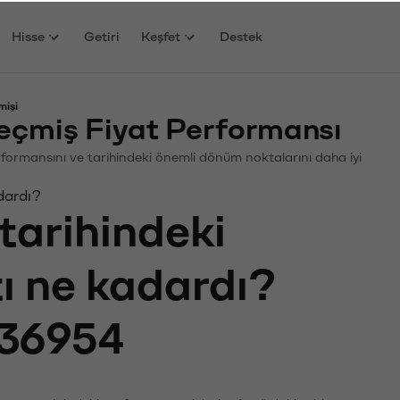
Hisse
Getiri
Keşfet
Destek
mişi
eçmiş Fiyat Performansı
 Performansını ve tarihindeki önemli dönüm noktalarını daha iyi
dardı?
tarihindeki
tı ne kadardı?
36954