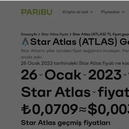
Kripto al/sat
Piyasalar
Anasayfa
Star Atlas fiyatı
Star Atlas (ATLAS) TL fiyat geç
Star Atlas (ATLAS) G
Star Atlas'ın yıllar içindeki fiyat değişimini inceleyin.
analiz edin.
26 Ocak 2023 tarihindeki Star Atlas fiyatı ne ka
26
Ocak
2023
Star Atlas
fiya
₺0,0709
≈
$0,00
Star Atlas geçmiş fiyatları