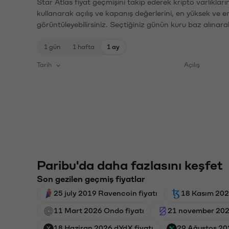
Star Atlas fiyat geçmişini takip ederek kripto varlıklar
kullanarak açılış ve kapanış değerlerini, en yüksek ve e
görüntüleyebilirsiniz. Seçtiğiniz günün kuru baz alınarak
1 gün
1 hafta
1 ay
Tarih
Açılış
Paribu'da daha fazlasını keşfet
Son gezilen geçmiş fiyatlar
25 july 2019 Ravencoin fiyatı
18 Kasım 2025
11 Mart 2026 Ondo fiyatı
21 november 2024
18 Haziran 2026 dYdX fiyatı
29 Ağustos 202