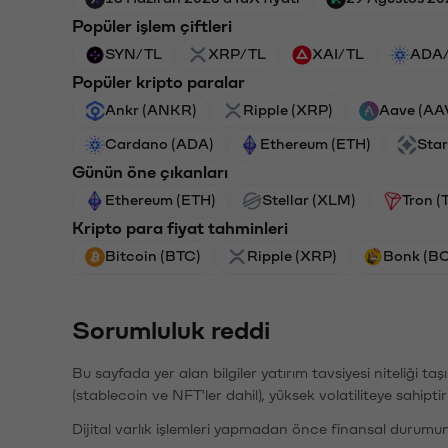
Popüler işlem çiftleri
SYN/TL
XRP/TL
XAI/TL
ADA
Popüler kripto paralar
Ankr (ANKR)
Ripple (XRP)
Aave (AA
Cardano (ADA)
Ethereum (ETH)
Star
Günün öne çıkanları
Ethereum (ETH)
Stellar (XLM)
Tron (
Kripto para fiyat tahminleri
Bitcoin (BTC)
Ripple (XRP)
Bonk (B
Sorumluluk reddi
Bu sayfada yer alan bilgiler yatırım tavsiyesi niteliği ta
(stablecoin ve NFT'ler dahil), yüksek volatiliteye sahipti
Dijital varlık işlemleri yapmadan önce finansal durumu