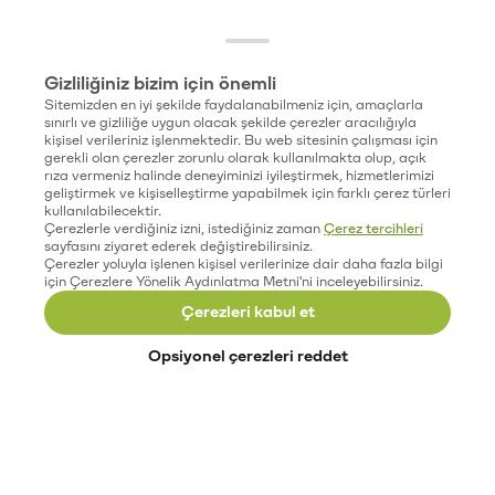
Gizliliğiniz bizim için önemli
Sitemizden en iyi şekilde faydalanabilmeniz için, amaçlarla
sınırlı ve gizliliğe uygun olacak şekilde çerezler aracılığıyla
kişisel verileriniz işlenmektedir. Bu web sitesinin çalışması için
gerekli olan çerezler zorunlu olarak kullanılmakta olup, açık
rıza vermeniz halinde deneyiminizi iyileştirmek, hizmetlerimizi
geliştirmek ve kişiselleştirme yapabilmek için farklı çerez türleri
kullanılabilecektir.
Çerezlerle verdiğiniz izni, istediğiniz zaman
Çerez tercihleri
sayfasını ziyaret ederek değiştirebilirsiniz.
Çerezler yoluyla işlenen kişisel verilerinize dair daha fazla bilgi
için Çerezlere Yönelik Aydınlatma Metni'ni inceleyebilirsiniz.
Çerezleri kabul et
Opsiyonel çerezleri reddet