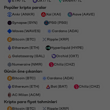
ETH/TL
OXT/TL
VANRY/TL
Popüler kripto paralar
Ankr (ANKR)
Xai (XAI)
Aave (AAVE)
Synapse (SYN)
PSG (PSG)
Waves (WAVES)
Cardano (ADA)
Bitcoin (BTC)
Ripple (XRP)
Ethereum (ETH)
Hyperliquid (HYPE)
Galatasaray (GAL)
Orchid (OXT)
Numeraire (NMR)
Chiliz (CHZ)
Günün öne çıkanları
Bitcoin (BTC)
Cardano (ADA)
Ethereum (ETH)
Bat (BAT)
Chiliz (CHZ)
AC Milan (ACM)
Kripto para fiyat tahminleri
Bitcoin (BTC)
Ripple (XRP)