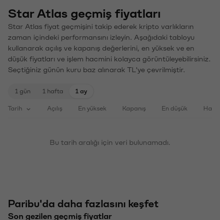
Star Atlas geçmiş fiyatları
Star Atlas fiyat geçmişini takip ederek kripto varlıkların
zaman içindeki performansını izleyin. Aşağıdaki tabloyu
kullanarak açılış ve kapanış değerlerini, en yüksek ve en
düşük fiyatları ve işlem hacmini kolayca görüntüleyebilirsiniz.
Seçtiğiniz günün kuru baz alınarak TL'ye çevrilmiştir.
1 gün
1 hafta
1 ay
Tarih
Açılış
En yüksek
Kapanış
En düşük
Haci
Bu tarih aralığı için veri bulunamadı.
Paribu'da daha fazlasını keşfet
Son gezilen geçmiş fiyatlar