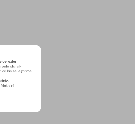
e çerezler
zorunlu olarak
 ve kişiselleştirme
siniz.
 Metni'ni