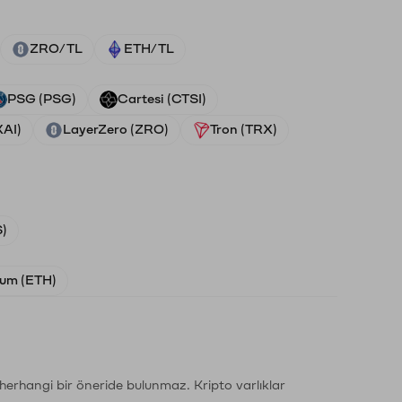
ZRO/TL
ETH/TL
PSG (PSG)
Cartesi (CTSI)
XAI)
LayerZero (ZRO)
Tron (TRX)
)
um (ETH)
li herhangi bir öneride bulunmaz. Kripto varlıklar