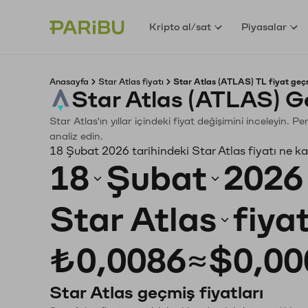
Kripto al/sat
Piyasalar
Anasayfa
Star Atlas fiyatı
Star Atlas (ATLAS) TL fiyat geç
Star Atlas (ATLAS) G
Star Atlas'ın yıllar içindeki fiyat değişimini inceleyin.
analiz edin.
18 Şubat 2026 tarihindeki Star Atlas fiyatı ne k
18
Şubat
2026
Star Atlas
fiya
₺0,0086
≈
$0,00
Star Atlas geçmiş fiyatları