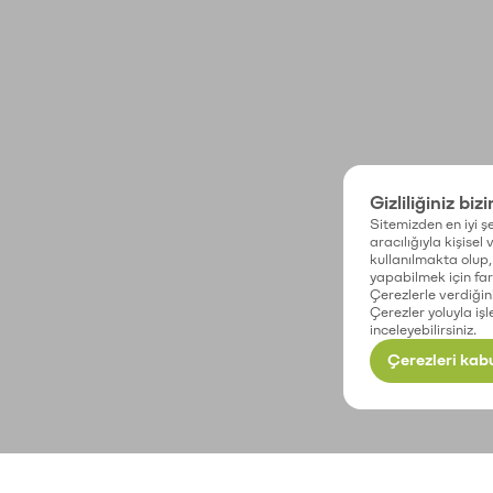
Gizliliğiniz biz
Sitemizden en iyi şe
aracılığıyla kişisel
kullanılmakta olup, 
yapabilmek için fark
Çerezlerle verdiğin
Çerezler yoluyla işl
inceleyebilirsiniz.
Çerezleri kabu