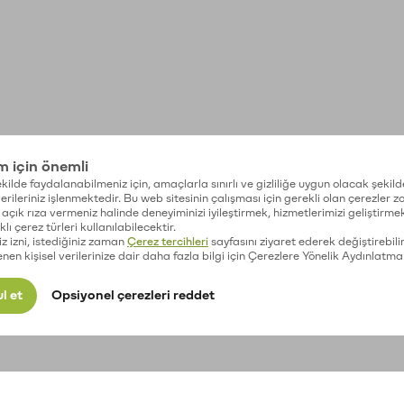
im için önemli
kilde faydalanabilmeniz için, amaçlarla sınırlı ve gizliliğe uygun olacak şekild
 verileriniz işlenmektedir. Bu web sitesinin çalışması için gerekli olan çerezler 
açık rıza vermeniz halinde deneyiminizi iyileştirmek, hizmetlerimizi geliştirmek
lı çerez türleri kullanılabilecektir.
iz izni, istediğiniz zaman
Çerez tercihleri
sayfasını ziyaret ederek değiştirebilir
enen kişisel verilerinize dair daha fazla bilgi için Çerezlere Yönelik Aydınlatma
l et
Opsiyonel çerezleri reddet