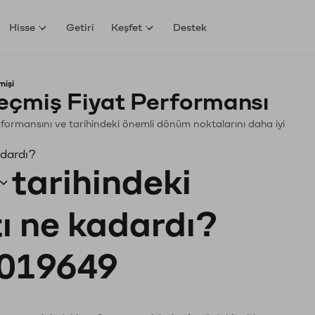
Hisse
Getiri
Keşfet
Destek
mişi
eçmiş Fiyat Performansı
 Performansını ve tarihindeki önemli dönüm noktalarını daha iyi
adardı?
tarihindeki
tı ne kadardı?
019649