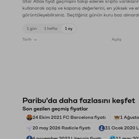
Star Atlas fiyat geçmişini takip ederek kripto varlıklar
kullanarak açılış ve kapanış değerlerini, en yüksek ve e
görüntüleyebilirsiniz. Seçtiğiniz günün kuru baz alınarak
1 gün
1 hafta
1 ay
Tarih
Açılış
Paribu'da daha fazlasını keşfet
Son gezilen geçmiş fiyatlar
24 Ekim 2021 FC Barcelona fiyatı
1 Ağusto
20 may 2026 Radicle fiyatı
31 Ocak 2020 Li
6 november 2022 Litecoin fiyatı
11 may 202