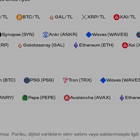
/TL
BTC/TL
GAL/TL
XRP/TL
XAI/TL
Synapse (SYN)
Ankr (ANKR)
Waves (WAVES)
XRP)
Galatasaray (GAL)
Ethereum (ETH)
Xai (
n (BTC)
PSG (PSG)
Tron (TRX)
Waves (WAVES
VANRY)
Pepe (PEPE)
Avalanche (AVAX)
Ethere
şımaz. Paribu, dijital varlıkların alım-satımı veya saklanmasıyla ilgi