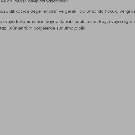
r ve ani değer kayıpları yaşanabilir.
nuzu dikkatlice değerlendirin ve gerekli durumlarda hukuk, vergi v
den veya kullanımından kaynaklanabilecek zarar, kayıp veya diğer 
Bazı ürünler tüm bölgelerde sunulmayabilir.