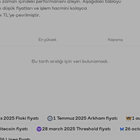
ın zaman içindeki performansını izleyin. Aşağıdaki tabloyu
n düşük fiyatları ve işlem hacmini kolayca
 TL'ye çevrilmiştir.
En yüksek
Kapanış
Bu tarih aralığı için veri bulunamadı.
s 2025 Floki fiyatı
1 Temmuz 2025 Arkham fiyatı
1 a
tecoin fiyatı
28 march 2025 Threshold fiyatı
26 oct
6 Linea fiyatı