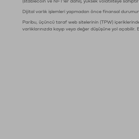
(stablecoin ve NFT'ler dahil), yüksek volatiliteye sahipti
Dijital varlık işlemleri yapmadan önce finansal durumu
Paribu, üçüncü taraf web sitelerinin (TPW) içeriklerin
varlıklarınızda kayıp veya değer düşüşüne yol açabilir. 