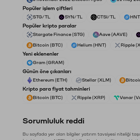
Popüler işlem çiftleri
STG/TL
SYN/TL
CTSI/TL
HNT
Popüler kripto paralar
Stargate Finance (STG)
Aave (AAVE)
Bitcoin (BTC)
Helium (HNT)
Ripple (
Yeni eklenenler
Gram (GRAM)
Günün öne çıkanları
Ethereum (ETH)
Stellar (XLM)
Bitcoi
Kripto para fiyat tahminleri
Bitcoin (BTC)
Ripple (XRP)
Vanar (
Sorumluluk reddi
Bu sayfada yer alan bilgiler yatırım tavsiyesi niteliği ta