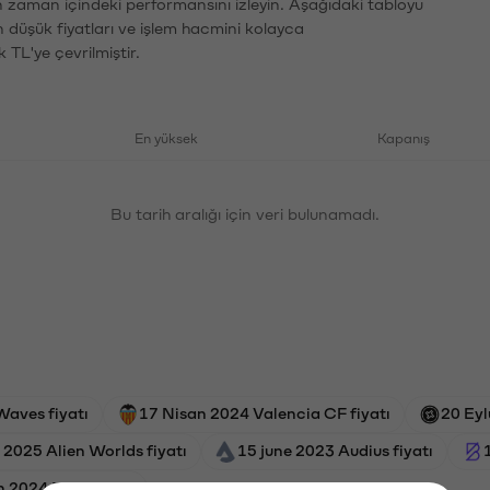
ın zaman içindeki performansını izleyin. Aşağıdaki tabloyu
n düşük fiyatları ve işlem hacmini kolayca
 TL'ye çevrilmiştir.
En yüksek
Kapanış
Bu tarih aralığı için veri bulunamadı.
Waves fiyatı
17 Nisan 2024 Valencia CF fiyatı
20 Eyl
 2025 Alien Worlds fiyatı
15 june 2023 Audius fiyatı
 2024 Pepe fiyatı