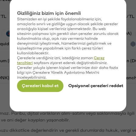
Gizliliğiniz bizim için önemli
/TL
HYPE/TL
GAL/TL
BTC/TL
ETH/TL
Sitemizden en iyi şekilde faydalanabilmeniz için,
amaçlarla sınırlı ve gizliliğe uygun olacak şekilde çerezler
aracılığıyla kişisel verileriniz işlenmektedir. Bu web
PSG (PSG)
Waves (WAVES)
Cardano (ADA)
sitesinin çalışması için gerekli olan çerezler zorunlu olarak
kullanılmakta olup, açık rıza vermeniz halinde
iquid (HYPE)
deneyiminizi iyileştirmek, hizmetlerimizi geliştirmek ve
Galatasaray (GAL)
Orchid (OXT)
kişiselleştirme yapabilmek için farklı çerez türleri
kullanılabilecektir.
Çerezlerle verdiğiniz izni, istediğiniz zaman
Çerez
eum (ETH)
Bat (BAT)
Chiliz (CHZ)
Dogecoin (
tercihleri
sayfasını ziyaret ederek değiştirebilirsiniz.
Çerezler yoluyla işlenen kişisel verilerinize dair daha fazla
bilgi için Çerezlere Yönelik Aydınlatma Metni'ni
ONK)
inceleyebilirsiniz.
Ethereum (ETH)
Synapse (SYN)
Avalanc
Çerezleri kabul et
Opsiyonel çerezleri reddet
şımaz. Paribu, dijital varlıkların alım-satımı veya saklanmasıyla ilgi
r ve ani değer kayıpları yaşanabilir.
nuzu dikkatlice değerlendirin ve gerekli durumlarda hukuk, vergi v