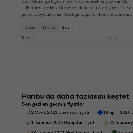
Star Atlas fiyat geçmişini takip ederek kripto varlıklar
kullanarak açılış ve kapanış değerlerini, en yüksek ve e
görüntüleyebilirsiniz. Seçtiğiniz günün kuru baz alınarak
1 gün
1 hafta
1 ay
Tarih
Açılış
Paribu'da daha fazlasını keşfet
Son gezilen geçmiş fiyatlar
2 Ocak 2021 Juventus fiyatı
19 april 2026 
1 Temmuz 2026 Pump.fun fiyatı
21 february
24 january 2021 Galatasaray fiyatı
5 march