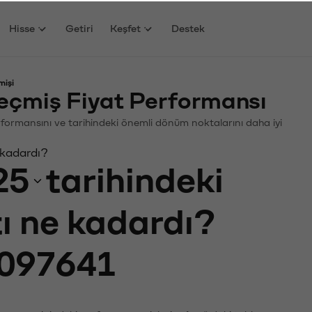
Hisse
Getiri
Keşfet
Destek
mişi
eçmiş Fiyat Performansı
 Performansını ve tarihindeki önemli dönüm noktalarını daha iyi
 kadardı?
25
tarihindeki
tı ne kadardı?
097641