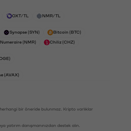
OXT/TL
NMR/TL
Synapse (SYN)
Bitcoin (BTC)
Numeraire (NMR)
Chiliz (CHZ)
DOGE)
he (AVAX)
li herhangi bir öneride bulunmaz. Kripto varlıklar
eya yatırım danışmanınızdan destek alın.