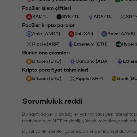
Popüler işlem çiftleri
XAI/TL
SYN/TL
ADA/TL
XRP
Popüler kripto paralar
Ankr (ANKR)
Xai (XAI)
Aave (AAVE)
Ripple (XRP)
Ethereum (ETH)
Hyperl
Günün öne çıkanları
Bitcoin (BTC)
Cardano (ADA)
Ether
Kripto para fiyat tahminleri
Bitcoin (BTC)
Ripple (XRP)
Bonk (B
Sorumluluk reddi
Bu sayfada yer alan bilgiler yatırım tavsiyesi niteliği ta
(stablecoin ve NFT'ler dahil), yüksek volatiliteye sahipti
Dijital varlık işlemleri yapmadan önce finansal durumu