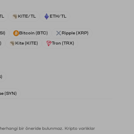
TL
KITE/TL
ETH/TL
SI)
Bitcoin (BTC)
Ripple (XRP)
)
Kite (KITE)
Tron (TRX)
)
e (SYN)
li herhangi bir öneride bulunmaz. Kripto varlıklar