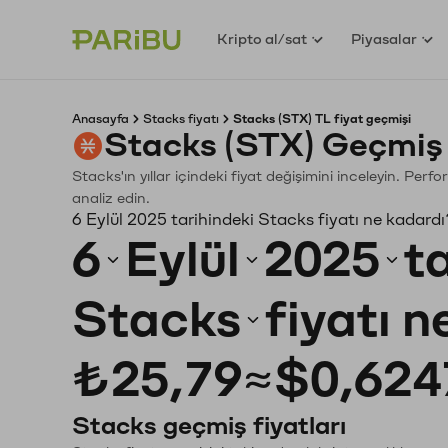
Kripto al/sat
Piyasalar
Anasayfa
Stacks fiyatı
Stacks (STX) TL fiyat geçmişi
Stacks (STX) Geçmiş 
Stacks'ın yıllar içindeki fiyat değişimini inceleyin. Per
analiz edin.
6 Eylül 2025 tarihindeki Stacks fiyatı ne kadard
6
Eylül
2025
t
Stacks
fiyatı 
₺25,79
≈
$0,624
Stacks geçmiş fiyatları