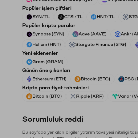
Popüler işlem çiftleri
SYN/TL
CTSI/TL
HNT/TL
STG
Popüler kripto paralar
Synapse (SYN)
Aave (AAVE)
Ankr (
Helium (HNT)
Stargate Finance (STG)
Yeni eklenenler
Gram (GRAM)
Günün öne çıkanları
Ethereum (ETH)
Bitcoin (BTC)
PSG (
Kripto para fiyat tahminleri
Bitcoin (BTC)
Ripple (XRP)
Vanar (
Sorumluluk reddi
Bu sayfada yer alan bilgiler yatırım tavsiyesi niteliği ta