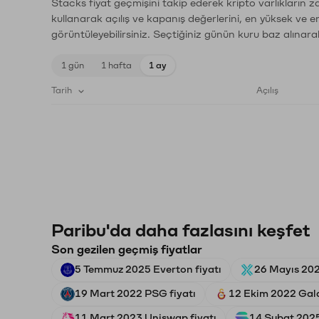
Stacks fiyat geçmişini takip ederek kripto varlıkların 
kullanarak açılış ve kapanış değerlerini, en yüksek ve e
görüntüleyebilirsiniz. Seçtiğiniz günün kuru baz alınarak
1 gün
1 hafta
1 ay
Tarih
Açılış
Paribu'da daha fazlasını keşfet
Son gezilen geçmiş fiyatlar
5 Temmuz 2025 Everton fiyatı
26 Mayıs 202
19 Mart 2022 PSG fiyatı
12 Ekim 2022 Gala
11 Mart 2023 Uniswap fiyatı
14 Şubat 2025