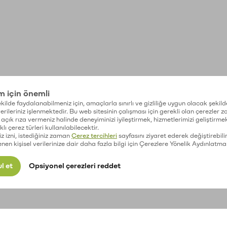
im için önemli
kilde faydalanabilmeniz için, amaçlarla sınırlı ve gizliliğe uygun olacak şekild
 verileriniz işlenmektedir. Bu web sitesinin çalışması için gerekli olan çerezler 
açık rıza vermeniz halinde deneyiminizi iyileştirmek, hizmetlerimizi geliştirmek
lı çerez türleri kullanılabilecektir.
iz izni, istediğiniz zaman
Çerez tercihleri
sayfasını ziyaret ederek değiştirebilir
enen kişisel verilerinize dair daha fazla bilgi için Çerezlere Yönelik Aydınlatma
l et
Opsiyonel çerezleri reddet