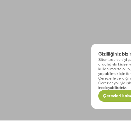
Gizliliğiniz biz
Sitemizden en iyi şe
aracılığıyla kişisel
kullanılmakta olup, 
yapabilmek için fark
Çerezlerle verdiğin
Çerezler yoluyla işl
inceleyebilirsiniz.
Çerezleri kabu