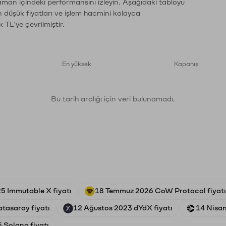
zaman içindeki performansını izleyin. Aşağıdaki tabloyu
n düşük fiyatları ve işlem hacmini kolayca
 TL'ye çevrilmiştir.
En yüksek
Kapanış
Bu tarih aralığı için veri bulunamadı.
5 Immutable X fiyatı
18 Temmuz 2026 CoW Protocol fiyatı
tasaray fiyatı
12 Ağustos 2023 dYdX fiyatı
14 Nisan
 Solana fiyatı