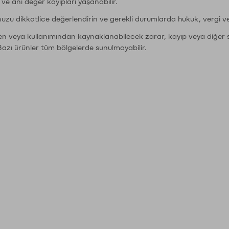
r ve ani değer kayıpları yaşanabilir.
nuzu dikkatlice değerlendirin ve gerekli durumlarda hukuk, vergi v
den veya kullanımından kaynaklanabilecek zarar, kayıp veya diğer 
Bazı ürünler tüm bölgelerde sunulmayabilir.