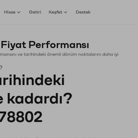
Hisse
Getiri
Keşfet
Destek
Fiyat Performansı
formansını ve tarihindeki önemli dönüm noktalarını daha iyi
ı?
arihindeki
ne kadardı?
78802