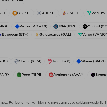
/TL
BTC/TL
XRP/TL
GAL/TL
VANRY/
ANKR)
Waves (WAVES)
PSG (PSG)
Cartesi (CT
Ethereum (ETH)
Galatasaray (GAL)
Vanar (VANRY
PSG)
Stellar (XLM)
Tron (TRX)
Waves (WAVES
VANRY)
Pepe (PEPE)
Avalanche (AVAX)
Synaps
şımaz. Paribu, dijital varlıkların alım-satımı veya saklanmasıyla ilgi