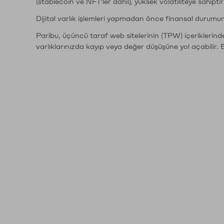
(stablecoin ve NFT'ler dahil), yüksek volatiliteye sahipti
Dijital varlık işlemleri yapmadan önce finansal durumu
Paribu, üçüncü taraf web sitelerinin (TPW) içeriklerin
varlıklarınızda kayıp veya değer düşüşüne yol açabilir. 