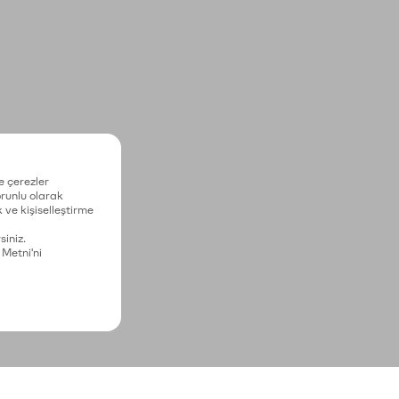
e çerezler
zorunlu olarak
 ve kişiselleştirme
siniz.
 Metni'ni