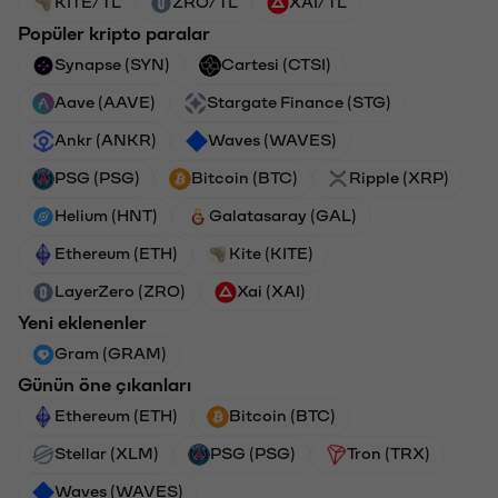
KITE/TL
ZRO/TL
XAI/TL
Popüler kripto paralar
Synapse (SYN)
Cartesi (CTSI)
Aave (AAVE)
Stargate Finance (STG)
Ankr (ANKR)
Waves (WAVES)
PSG (PSG)
Bitcoin (BTC)
Ripple (XRP)
Helium (HNT)
Galatasaray (GAL)
Ethereum (ETH)
Kite (KITE)
LayerZero (ZRO)
Xai (XAI)
Yeni eklenenler
Gram (GRAM)
Günün öne çıkanları
Ethereum (ETH)
Bitcoin (BTC)
Stellar (XLM)
PSG (PSG)
Tron (TRX)
Waves (WAVES)