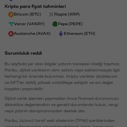
Kripto para fiyat tahminleri
Bitcoin (BTC)
Ripple (XRP)
Vanar (VANRY)
Pepe (PEPE)
Avalanche (AVAX)
Ethereum (ETH)
Sorumluluk reddi
Bu sayfada yer alan bilgiler yatırım tavsiyesi niteliği taşımaz.
Paribu, dijital varlıkların alım-satımı veya saklanmasıyla ilgili
herhangi bir öneride bulunmaz. Kripto varlıklar (stablecoin
ve NFT'ler dahil), yüksek volatiliteye sahiptir ve ani değer
kayıpları yaşanabilir.
Dijital varlık işlemleri yapmadan önce finansal durumunuzu
dikkatlice değerlendirin ve gerekli durumlarda hukuk, vergi
veya yatırım danışmanınızdan destek alın.
Paribu, üçüncü taraf web sitelerinin (TPW) içeriklerinden
veya kullanımından kaynaklanabilecek zarar, kayıp veya