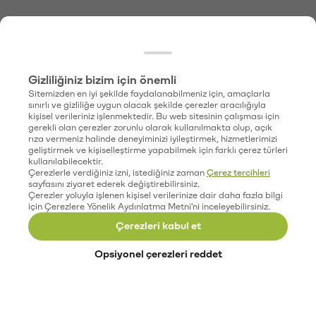
Gizliliğiniz bizim için önemli
Sitemizden en iyi şekilde faydalanabilmeniz için, amaçlarla
sınırlı ve gizliliğe uygun olacak şekilde çerezler aracılığıyla
kişisel verileriniz işlenmektedir. Bu web sitesinin çalışması için
gerekli olan çerezler zorunlu olarak kullanılmakta olup, açık
rıza vermeniz halinde deneyiminizi iyileştirmek, hizmetlerimizi
geliştirmek ve kişiselleştirme yapabilmek için farklı çerez türleri
kullanılabilecektir.
Çerezlerle verdiğiniz izni, istediğiniz zaman
Çerez tercihleri
sayfasını ziyaret ederek değiştirebilirsiniz.
Çerezler yoluyla işlenen kişisel verilerinize dair daha fazla bilgi
için Çerezlere Yönelik Aydınlatma Metni'ni inceleyebilirsiniz.
Çerezleri kabul et
Opsiyonel çerezleri reddet