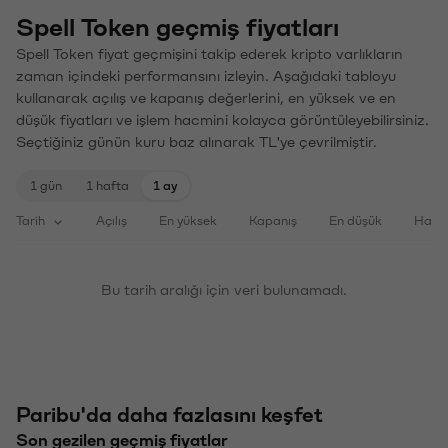
Spell Token geçmiş fiyatları
Spell Token fiyat geçmişini takip ederek kripto varlıkların
zaman içindeki performansını izleyin. Aşağıdaki tabloyu
kullanarak açılış ve kapanış değerlerini, en yüksek ve en
düşük fiyatları ve işlem hacmini kolayca görüntüleyebilirsiniz.
Seçtiğiniz günün kuru baz alınarak TL'ye çevrilmiştir.
1 gün
1 hafta
1 ay
Tarih
Açılış
En yüksek
Kapanış
En düşük
Haci
Bu tarih aralığı için veri bulunamadı.
Paribu'da daha fazlasını keşfet
Son gezilen geçmiş fiyatlar