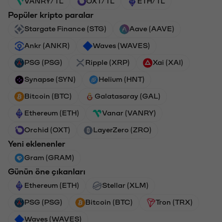
VANRY/TL
OXT/TL
ETH/TL
Popüler kripto paralar
Stargate Finance (STG)
Aave (AAVE)
Ankr (ANKR)
Waves (WAVES)
PSG (PSG)
Ripple (XRP)
Xai (XAI)
Synapse (SYN)
Helium (HNT)
Bitcoin (BTC)
Galatasaray (GAL)
Ethereum (ETH)
Vanar (VANRY)
Orchid (OXT)
LayerZero (ZRO)
Yeni eklenenler
Gram (GRAM)
Günün öne çıkanları
Ethereum (ETH)
Stellar (XLM)
PSG (PSG)
Bitcoin (BTC)
Tron (TRX)
Waves (WAVES)