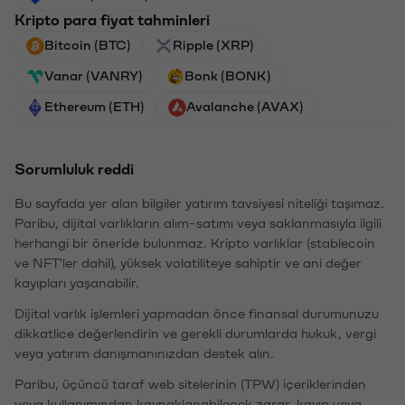
Kripto para fiyat tahminleri
Bitcoin (BTC)
Ripple (XRP)
Vanar (VANRY)
Bonk (BONK)
Ethereum (ETH)
Avalanche (AVAX)
Sorumluluk reddi
Bu sayfada yer alan bilgiler yatırım tavsiyesi niteliği taşımaz.
Paribu, dijital varlıkların alım-satımı veya saklanmasıyla ilgili
herhangi bir öneride bulunmaz. Kripto varlıklar (stablecoin
ve NFT'ler dahil), yüksek volatiliteye sahiptir ve ani değer
kayıpları yaşanabilir.
Dijital varlık işlemleri yapmadan önce finansal durumunuzu
dikkatlice değerlendirin ve gerekli durumlarda hukuk, vergi
veya yatırım danışmanınızdan destek alın.
Paribu, üçüncü taraf web sitelerinin (TPW) içeriklerinden
veya kullanımından kaynaklanabilecek zarar, kayıp veya