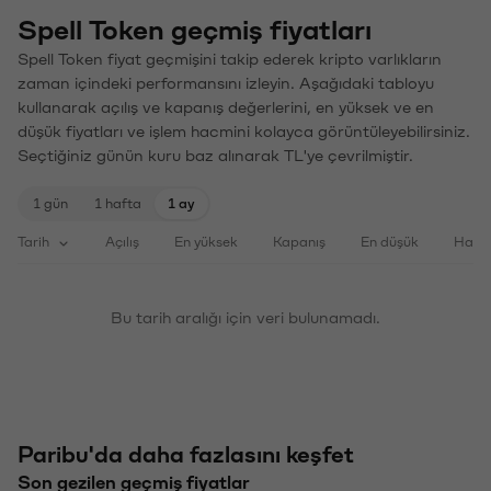
Spell Token geçmiş fiyatları
Spell Token fiyat geçmişini takip ederek kripto varlıkların
zaman içindeki performansını izleyin. Aşağıdaki tabloyu
kullanarak açılış ve kapanış değerlerini, en yüksek ve en
düşük fiyatları ve işlem hacmini kolayca görüntüleyebilirsiniz.
Seçtiğiniz günün kuru baz alınarak TL'ye çevrilmiştir.
1 gün
1 hafta
1 ay
Tarih
Açılış
En yüksek
Kapanış
En düşük
Haci
Bu tarih aralığı için veri bulunamadı.
Paribu'da daha fazlasını keşfet
Son gezilen geçmiş fiyatlar