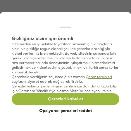
Gizliliğiniz bizim için önemli
Sitemizden en iyi şekilde faydalanabilmeniz için, amaçlarla
sınırlı ve gizliliğe uygun olacak şekilde çerezler aracılığıyla
kişisel verileriniz işlenmektedir. Bu web sitesinin çalışması için
gerekli olan çerezler zorunlu olarak kullanılmakta olup, açık
rıza vermeniz halinde deneyiminizi iyileştirmek, hizmetlerimizi
geliştirmek ve kişiselleştirme yapabilmek için farklı çerez türleri
kullanılabilecektir.
Çerezlerle verdiğiniz izni, istediğiniz zaman
Çerez tercihleri
sayfasını ziyaret ederek değiştirebilirsiniz.
Çerezler yoluyla işlenen kişisel verilerinize dair daha fazla bilgi
için Çerezlere Yönelik Aydınlatma Metni'ni inceleyebilirsiniz.
Çerezleri kabul et
Opsiyonel çerezleri reddet