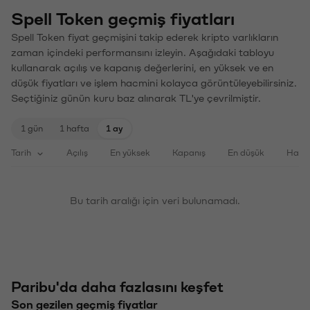
Spell Token geçmiş fiyatları
Spell Token fiyat geçmişini takip ederek kripto varlıkların
zaman içindeki performansını izleyin. Aşağıdaki tabloyu
kullanarak açılış ve kapanış değerlerini, en yüksek ve en
düşük fiyatları ve işlem hacmini kolayca görüntüleyebilirsiniz.
Seçtiğiniz günün kuru baz alınarak TL'ye çevrilmiştir.
1 gün
1 hafta
1 ay
Tarih
Açılış
En yüksek
Kapanış
En düşük
Haci
Bu tarih aralığı için veri bulunamadı.
Paribu'da daha fazlasını keşfet
Son gezilen geçmiş fiyatlar