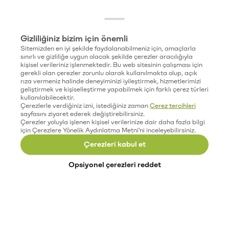
Gizliliğiniz bizim için önemli
Sitemizden en iyi şekilde faydalanabilmeniz için, amaçlarla
sınırlı ve gizliliğe uygun olacak şekilde çerezler aracılığıyla
kişisel verileriniz işlenmektedir. Bu web sitesinin çalışması için
gerekli olan çerezler zorunlu olarak kullanılmakta olup, açık
rıza vermeniz halinde deneyiminizi iyileştirmek, hizmetlerimizi
geliştirmek ve kişiselleştirme yapabilmek için farklı çerez türleri
kullanılabilecektir.
Çerezlerle verdiğiniz izni, istediğiniz zaman
Çerez tercihleri
sayfasını ziyaret ederek değiştirebilirsiniz.
Çerezler yoluyla işlenen kişisel verilerinize dair daha fazla bilgi
için Çerezlere Yönelik Aydınlatma Metni'ni inceleyebilirsiniz.
Çerezleri kabul et
Opsiyonel çerezleri reddet