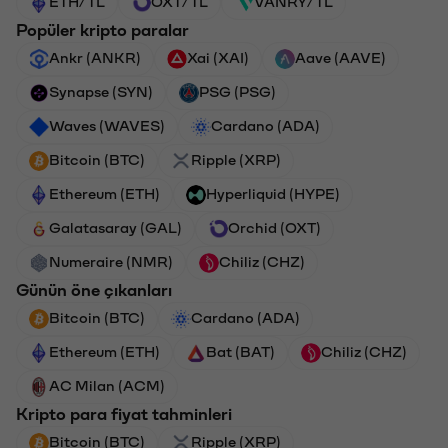
ETH/TL
OXT/TL
VANRY/TL
Popüler kripto paralar
Ankr (ANKR)
Xai (XAI)
Aave (AAVE)
Synapse (SYN)
PSG (PSG)
Waves (WAVES)
Cardano (ADA)
Bitcoin (BTC)
Ripple (XRP)
Ethereum (ETH)
Hyperliquid (HYPE)
Galatasaray (GAL)
Orchid (OXT)
Numeraire (NMR)
Chiliz (CHZ)
Günün öne çıkanları
Bitcoin (BTC)
Cardano (ADA)
Ethereum (ETH)
Bat (BAT)
Chiliz (CHZ)
AC Milan (ACM)
Kripto para fiyat tahminleri
Bitcoin (BTC)
Ripple (XRP)