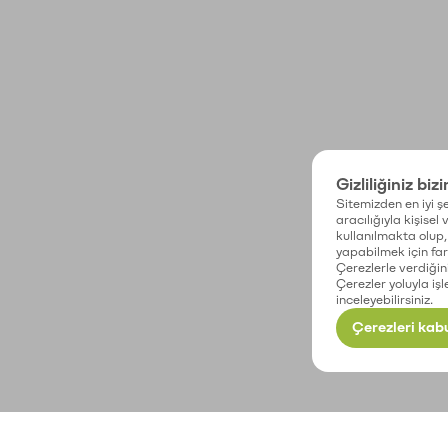
Gizliliğiniz biz
Sitemizden en iyi şe
aracılığıyla kişisel
kullanılmakta olup, 
yapabilmek için fark
Çerezlerle verdiğin
Çerezler yoluyla işl
inceleyebilirsiniz.
Çerezleri kabu