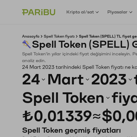
Kripto al/sat
Piyasalar
Anasayfa
Spell Token fiyatı
Spell Token (SPELL) TL fiyat ge
Spell Token (SPELL) 
Spell Token'in yıllar içindeki fiyat değişimini inceleyin
analiz edin.
24 Mart 2023 tarihindeki Spell Token fiyatı ne k
24
Mart
2023
Spell Token
fiy
₺0,01339
≈
$0,0
Spell Token geçmiş fiyatları