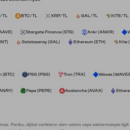
/TL
BTC/TL
XRP/TL
GAL/TL
KITE/TL
(AAVE)
Stargate Finance (STG)
Ankr (ANKR)
W
HNT)
Galatasaray (GAL)
Ethereum (ETH)
Kite 
n (BTC)
PSG (PSG)
Tron (TRX)
Waves (WAVES
VANRY)
Pepe (PEPE)
Avalanche (AVAX)
Ethere
şımaz. Paribu, dijital varlıkların alım-satımı veya saklanmasıyla ilgi