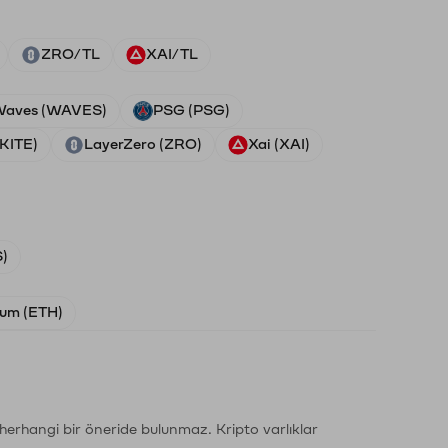
ZRO/TL
XAI/TL
aves (WAVES)
PSG (PSG)
(KITE)
LayerZero (ZRO)
Xai (XAI)
)
um (ETH)
li herhangi bir öneride bulunmaz. Kripto varlıklar