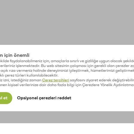
im için önemli
kilde faydalanabilmeniz için, amaçlarla sınırlı ve gizliliğe uygun olacak şekild
 verileriniz işlenmektedir. Bu web sitesinin çalışması için gerekli olan çerezler 
açık rıza vermeniz halinde deneyiminizi iyileştirmek, hizmetlerimizi geliştirmek
lı çerez türleri kullanılabilecektir.
iz izni, istediğiniz zaman
Çerez tercihleri
sayfasını ziyaret ederek değiştirebilir
enen kişisel verilerinize dair daha fazla bilgi için Çerezlere Yönelik Aydınlatma
l et
Opsiyonel çerezleri reddet