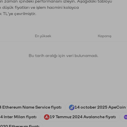
rın zaman içindeki performansını izleyin. Aşağıdaki tabloyu
n düşük fiyatları ve işlem hacmini kolayca
 TL'ye çevrilmiştir.
En yüksek
Kapanış
Bu tarih aralığı için veri bulunamadı.
 Ethereum Name Service fiyatı
14 october 2025 ApeCoin f
 Inter Milan fiyatı
19 Temmuz 2024 Avalanche fiyatı
020 Ethereum fiyatı