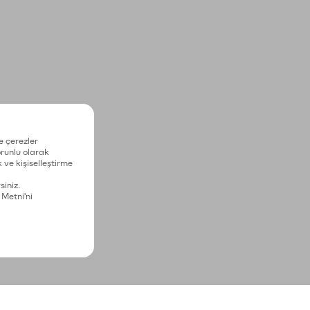
e çerezler
zorunlu olarak
 ve kişiselleştirme
siniz.
 Metni'ni