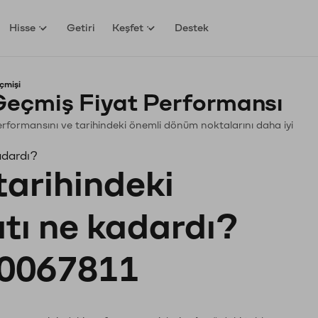
Hisse
Getiri
Keşfet
Destek
çmişi
Geçmiş Fiyat Performansı
. Performansını ve tarihindeki önemli dönüm noktalarını daha iyi
adardı?
tarihindeki
atı ne kadardı?
0067811