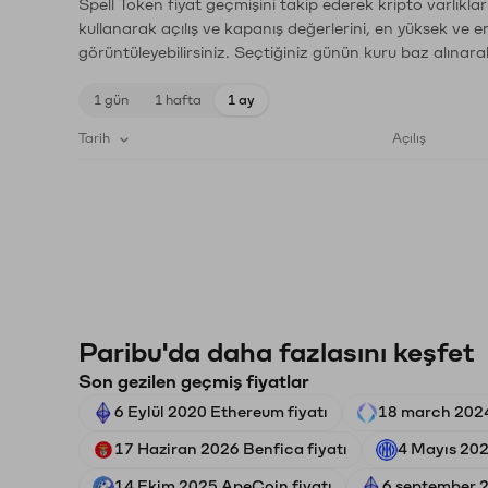
Spell Token fiyat geçmişini takip ederek kripto varlıkla
kullanarak açılış ve kapanış değerlerini, en yüksek ve e
görüntüleyebilirsiniz. Seçtiğiniz günün kuru baz alınarak
1 gün
1 hafta
1 ay
Tarih
Açılış
Paribu'da daha fazlasını keşfet
Son gezilen geçmiş fiyatlar
6 Eylül 2020 Ethereum fiyatı
18 march 2024
17 Haziran 2026 Benfica fiyatı
4 Mayıs 2024
14 Ekim 2025 ApeCoin fiyatı
6 september 2