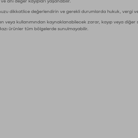
r ve ani değer kayıpları yaşanabilir.
nuzu dikkatlice değerlendirin ve gerekli durumlarda hukuk, vergi v
den veya kullanımından kaynaklanabilecek zarar, kayıp veya diğer 
Bazı ürünler tüm bölgelerde sunulmayabilir.