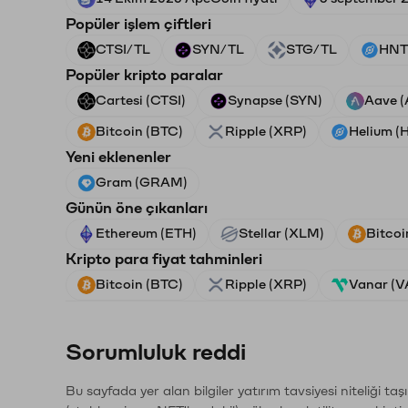
Popüler işlem çiftleri
CTSI/TL
SYN/TL
STG/TL
HNT
Popüler kripto paralar
Cartesi (CTSI)
Synapse (SYN)
Aave 
Bitcoin (BTC)
Ripple (XRP)
Helium (
Yeni eklenenler
Gram (GRAM)
Günün öne çıkanları
Ethereum (ETH)
Stellar (XLM)
Bitcoi
Kripto para fiyat tahminleri
Bitcoin (BTC)
Ripple (XRP)
Vanar (
Sorumluluk reddi
Bu sayfada yer alan bilgiler yatırım tavsiyesi niteliği ta