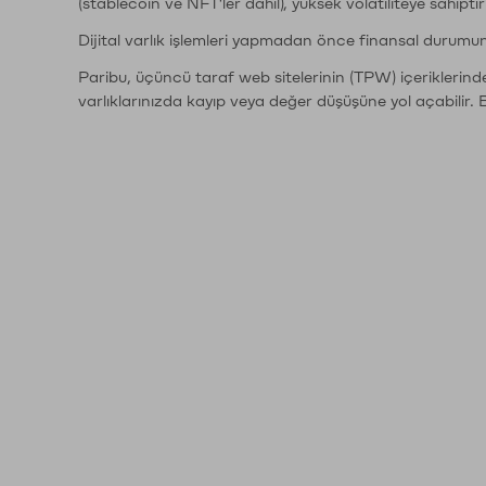
(stablecoin ve NFT'ler dahil), yüksek volatiliteye sahipti
Dijital varlık işlemleri yapmadan önce finansal durumu
Paribu, üçüncü taraf web sitelerinin (TPW) içeriklerin
varlıklarınızda kayıp veya değer düşüşüne yol açabilir. 