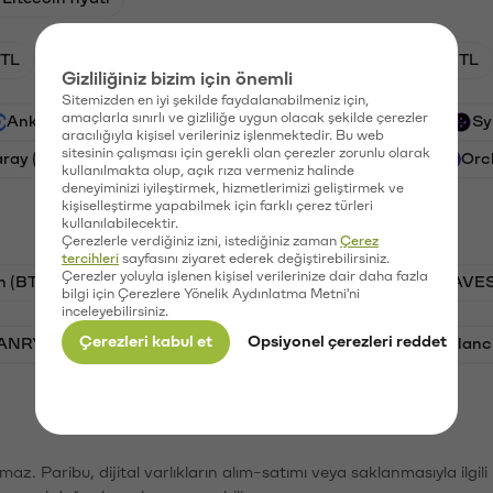
TL
XRP/TL
BTC/TL
GAL/TL
CTSI/TL
Gizliliğiniz bizim için önemli
Sitemizden en iyi şekilde faydalanabilmeniz için,
amaçlarla sınırlı ve gizliliğe uygun olacak şekilde çerezler
Ankr (ANKR)
Waves (WAVES)
PSG (PSG)
Sy
aracılığıyla kişisel verileriniz işlenmektedir. Bu web
sitesinin çalışması için gerekli olan çerezler zorunlu olarak
aray (GAL)
Ethereum (ETH)
Cartesi (CTSI)
Orc
kullanılmakta olup, açık rıza vermeniz halinde
deneyiminizi iyileştirmek, hizmetlerimizi geliştirmek ve
kişiselleştirme yapabilmek için farklı çerez türleri
kullanılabilecektir.
Çerezlerle verdiğiniz izni, istediğiniz zaman
Çerez
tercihleri
sayfasını ziyaret ederek değiştirebilirsiniz.
Çerezler yoluyla işlenen kişisel verilerinize dair daha fazla
n (BTC)
PSG (PSG)
Tron (TRX)
Waves (WAVES
bilgi için Çerezlere Yönelik Aydınlatma Metni'ni
inceleyebilirsiniz.
Çerezleri kabul et
Opsiyonel çerezleri reddet
VANRY)
Bonk (BONK)
Ethereum (ETH)
Avalanc
şımaz. Paribu, dijital varlıkların alım-satımı veya saklanmasıyla ilgi