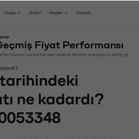
Hisse
Getiri
Keşfet
Destek
çmişi
Geçmiş Fiyat Performansı
. Performansını ve tarihindeki önemli dönüm noktalarını daha iyi
kadardı?
tarihindeki
atı ne kadardı?
0053348