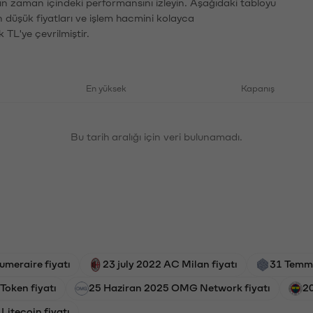
rın zaman içindeki performansını izleyin. Aşağıdaki tabloyu
n düşük fiyatları ve işlem hacmini kolayca
 TL'ye çevrilmiştir.
En yüksek
Kapanış
Bu tarih aralığı için veri bulunamadı.
umeraire fiyatı
23 july 2022 AC Milan fiyatı
31 Temmu
Token fiyatı
25 Haziran 2025 OMG Network fiyatı
20
Litecoin fiyatı