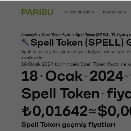
Kripto al/sat
Piyasalar
Anasayfa
Spell Token fiyatı
Spell Token (SPELL) TL fiyat ge
Spell Token (SPELL) 
Spell Token'in yıllar içindeki fiyat değişimini inceleyin
analiz edin.
18 Ocak 2024 tarihindeki Spell Token fiyatı ne 
18
Ocak
2024
Spell Token
fiy
₺0,01642
≈
$0,0
Spell Token geçmiş fiyatları