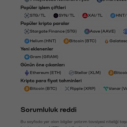
Popüler işlem çiftleri
STG/TL
SYN/TL
XAI/TL
HNT/
Popüler kripto paralar
Stargate Finance (STG)
Aave (AAVE)
Helium (HNT)
Bitcoin (BTC)
Galatas
Yeni eklenenler
Gram (GRAM)
Günün öne çıkanları
Ethereum (ETH)
Stellar (XLM)
Bitcoi
Kripto para fiyat tahminleri
Bitcoin (BTC)
Ripple (XRP)
Vanar (
Sorumluluk reddi
Bu sayfada yer alan bilgiler yatırım tavsiyesi niteliği ta