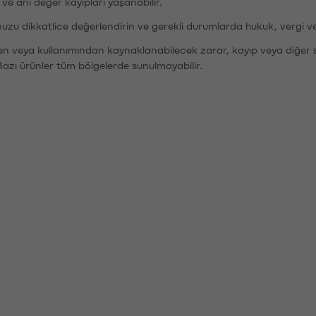
r ve ani değer kayıpları yaşanabilir.
nuzu dikkatlice değerlendirin ve gerekli durumlarda hukuk, vergi v
den veya kullanımından kaynaklanabilecek zarar, kayıp veya diğer 
Bazı ürünler tüm bölgelerde sunulmayabilir.