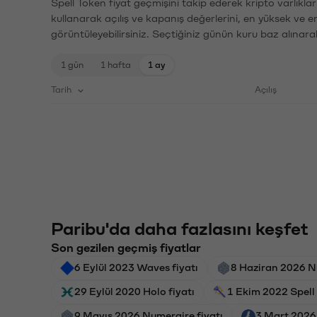
Spell Token fiyat geçmişini takip ederek kripto varlıkla
kullanarak açılış ve kapanış değerlerini, en yüksek ve e
görüntüleyebilirsiniz. Seçtiğiniz günün kuru baz alınarak
1 gün
1 hafta
1 ay
Tarih
Açılış
Paribu'da daha fazlasını keşfet
Son gezilen geçmiş fiyatlar
6 Eylül 2023 Waves fiyatı
8 Haziran 2026 N
29 Eylül 2020 Holo fiyatı
1 Ekim 2022 Spell 
9 Mayıs 2026 Numeraire fiyatı
3 Mart 2026 