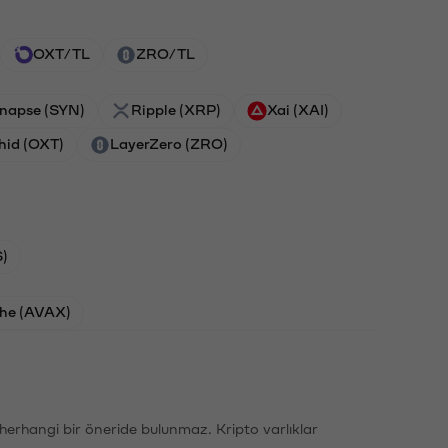
OXT/TL
ZRO/TL
napse (SYN)
Ripple (XRP)
Xai (XAI)
hid (OXT)
LayerZero (ZRO)
)
he (AVAX)
li herhangi bir öneride bulunmaz. Kripto varlıklar