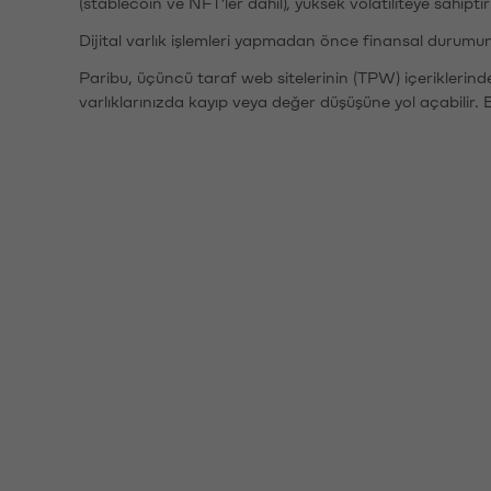
(stablecoin ve NFT'ler dahil), yüksek volatiliteye sahipti
Dijital varlık işlemleri yapmadan önce finansal durumu
Paribu, üçüncü taraf web sitelerinin (TPW) içeriklerin
varlıklarınızda kayıp veya değer düşüşüne yol açabilir. 