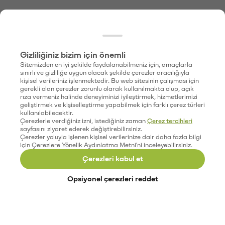
Gizliliğiniz bizim için önemli
Sitemizden en iyi şekilde faydalanabilmeniz için, amaçlarla
sınırlı ve gizliliğe uygun olacak şekilde çerezler aracılığıyla
kişisel verileriniz işlenmektedir. Bu web sitesinin çalışması için
gerekli olan çerezler zorunlu olarak kullanılmakta olup, açık
rıza vermeniz halinde deneyiminizi iyileştirmek, hizmetlerimizi
geliştirmek ve kişiselleştirme yapabilmek için farklı çerez türleri
kullanılabilecektir.
Çerezlerle verdiğiniz izni, istediğiniz zaman
Çerez tercihleri
sayfasını ziyaret ederek değiştirebilirsiniz.
Çerezler yoluyla işlenen kişisel verilerinize dair daha fazla bilgi
için Çerezlere Yönelik Aydınlatma Metni'ni inceleyebilirsiniz.
Çerezleri kabul et
Opsiyonel çerezleri reddet