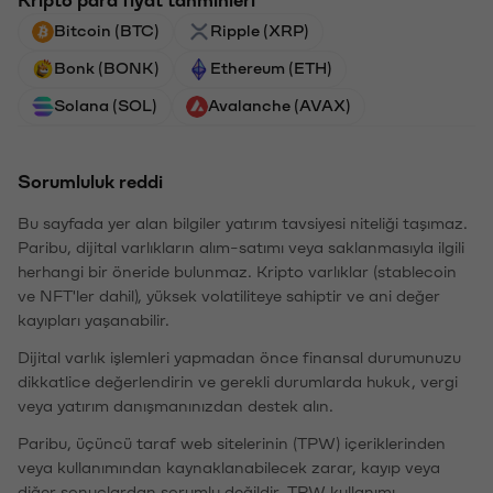
Bitcoin (BTC)
Ripple (XRP)
Bonk (BONK)
Ethereum (ETH)
Solana (SOL)
Avalanche (AVAX)
Sorumluluk reddi
Bu sayfada yer alan bilgiler yatırım tavsiyesi niteliği taşımaz.
Paribu, dijital varlıkların alım-satımı veya saklanmasıyla ilgili
herhangi bir öneride bulunmaz. Kripto varlıklar (stablecoin
ve NFT'ler dahil), yüksek volatiliteye sahiptir ve ani değer
kayıpları yaşanabilir.
Dijital varlık işlemleri yapmadan önce finansal durumunuzu
dikkatlice değerlendirin ve gerekli durumlarda hukuk, vergi
veya yatırım danışmanınızdan destek alın.
Paribu, üçüncü taraf web sitelerinin (TPW) içeriklerinden
veya kullanımından kaynaklanabilecek zarar, kayıp veya
diğer sonuçlardan sorumlu değildir. TPW kullanımı,