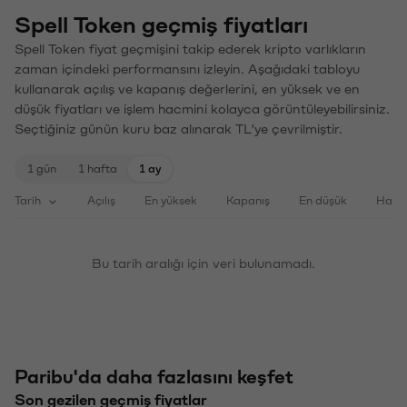
Spell Token geçmiş fiyatları
Spell Token fiyat geçmişini takip ederek kripto varlıkların
zaman içindeki performansını izleyin. Aşağıdaki tabloyu
kullanarak açılış ve kapanış değerlerini, en yüksek ve en
düşük fiyatları ve işlem hacmini kolayca görüntüleyebilirsiniz.
Seçtiğiniz günün kuru baz alınarak TL'ye çevrilmiştir.
1 gün
1 hafta
1 ay
Tarih
Açılış
En yüksek
Kapanış
En düşük
Haci
Bu tarih aralığı için veri bulunamadı.
Paribu'da daha fazlasını keşfet
Son gezilen geçmiş fiyatlar