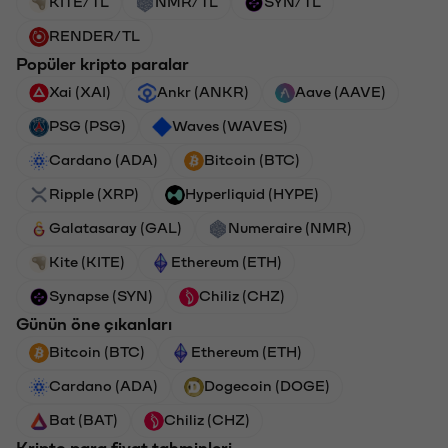
KITE/TL
NMR/TL
SYN/TL
RENDER/TL
Popüler kripto paralar
Xai (XAI)
Ankr (ANKR)
Aave (AAVE)
PSG (PSG)
Waves (WAVES)
Cardano (ADA)
Bitcoin (BTC)
Ripple (XRP)
Hyperliquid (HYPE)
Galatasaray (GAL)
Numeraire (NMR)
Kite (KITE)
Ethereum (ETH)
Synapse (SYN)
Chiliz (CHZ)
Günün öne çıkanları
Bitcoin (BTC)
Ethereum (ETH)
Cardano (ADA)
Dogecoin (DOGE)
Bat (BAT)
Chiliz (CHZ)
Kripto para fiyat tahminleri