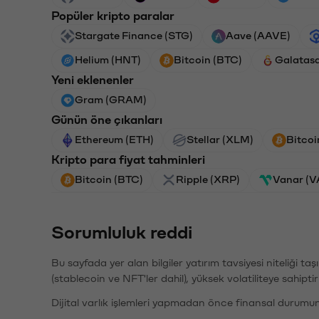
Popüler kripto paralar
Stargate Finance (STG)
Aave (AAVE)
Helium (HNT)
Bitcoin (BTC)
Galatas
Yeni eklenenler
Gram (GRAM)
Günün öne çıkanları
Ethereum (ETH)
Stellar (XLM)
Bitcoi
Kripto para fiyat tahminleri
Bitcoin (BTC)
Ripple (XRP)
Vanar (
Sorumluluk reddi
Bu sayfada yer alan bilgiler yatırım tavsiyesi niteliği ta
(stablecoin ve NFT'ler dahil), yüksek volatiliteye sahipti
Dijital varlık işlemleri yapmadan önce finansal durumu