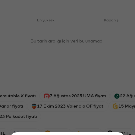
En yüksek
Kapanış
Bu tarih aralığı için veri bulunamadı.
mmutable X fiyatı
7 Ağustos 2025 UMA fiyatı
22 Ağu
Vanar fiyatı
17 Ekim 2023 Valencia CF fiyatı
15 Mayı
23 Polkadot fiyatı
TL
XRP/TL
BTC/TL
GAL/TL
CTSI/TL