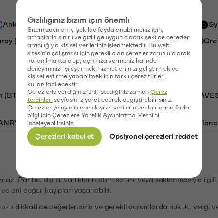
Gizliliğiniz bizim için önemli
Ankr (ANKR)
Waves (WAVES)
PSG (PSG)
Sy
Sitemizden en iyi şekilde faydalanabilmeniz için,
amaçlarla sınırlı ve gizliliğe uygun olacak şekilde çerezler
aray (GAL)
Ethereum (ETH)
Cartesi (CTSI)
Orc
aracılığıyla kişisel verileriniz işlenmektedir. Bu web
sitesinin çalışması için gerekli olan çerezler zorunlu olarak
kullanılmakta olup, açık rıza vermeniz halinde
deneyiminizi iyileştirmek, hizmetlerimizi geliştirmek ve
kişiselleştirme yapabilmek için farklı çerez türleri
kullanılabilecektir.
Çerezlerle verdiğiniz izni, istediğiniz zaman
Çerez
n (BTC)
PSG (PSG)
Tron (TRX)
Waves (WAVES
tercihleri
sayfasını ziyaret ederek değiştirebilirsiniz.
Çerezler yoluyla işlenen kişisel verilerinize dair daha fazla
bilgi için Çerezlere Yönelik Aydınlatma Metni'ni
VANRY)
Bonk (BONK)
Ethereum (ETH)
Avalanc
inceleyebilirsiniz.
Çerezleri kabul et
Opsiyonel çerezleri reddet
şımaz. Paribu, dijital varlıkların alım-satımı veya saklanmasıyla ilgi
r ve ani değer kayıpları yaşanabilir.
nuzu dikkatlice değerlendirin ve gerekli durumlarda hukuk, vergi v