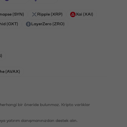
napse (SYN)
Ripple (XRP)
Xai (XAI)
hid (OXT)
LayerZero (ZRO)
)
he (AVAX)
li herhangi bir öneride bulunmaz. Kripto varlıklar
eya yatırım danışmanınızdan destek alın.