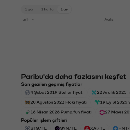
1 gün
1 hafta
1 ay
Tarih
Açılış
Paribu'da daha fazlasını keşfet
Son gezilen geçmiş fiyatlar
4 Şubat 2019 Stellar fiyatı
22 Aralık 2025 I
20 Ağustos 2023 Floki fiyatı
19 Eylül 2025 
16 Nisan 2026 Pump.fun fiyatı
27 Mayıs 20
Popüler işlem çiftleri
STG/TL
SYN/TL
XAI/TL
HNT/