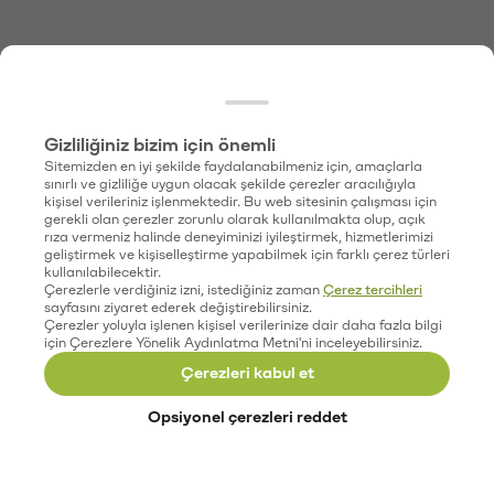
Gizliliğiniz bizim için önemli
Sitemizden en iyi şekilde faydalanabilmeniz için, amaçlarla
sınırlı ve gizliliğe uygun olacak şekilde çerezler aracılığıyla
kişisel verileriniz işlenmektedir. Bu web sitesinin çalışması için
gerekli olan çerezler zorunlu olarak kullanılmakta olup, açık
rıza vermeniz halinde deneyiminizi iyileştirmek, hizmetlerimizi
geliştirmek ve kişiselleştirme yapabilmek için farklı çerez türleri
kullanılabilecektir.
Çerezlerle verdiğiniz izni, istediğiniz zaman
Çerez tercihleri
sayfasını ziyaret ederek değiştirebilirsiniz.
Çerezler yoluyla işlenen kişisel verilerinize dair daha fazla bilgi
için Çerezlere Yönelik Aydınlatma Metni'ni inceleyebilirsiniz.
Çerezleri kabul et
Opsiyonel çerezleri reddet