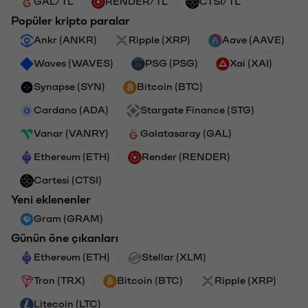
GAL/TL
RENDER/TL
CTSI/TL
Popüler kripto paralar
Ankr (ANKR)
Ripple (XRP)
Aave (AAVE)
Waves (WAVES)
PSG (PSG)
Xai (XAI)
Synapse (SYN)
Bitcoin (BTC)
Cardano (ADA)
Stargate Finance (STG)
Vanar (VANRY)
Galatasaray (GAL)
Ethereum (ETH)
Render (RENDER)
Cartesi (CTSI)
Yeni eklenenler
Gram (GRAM)
Günün öne çıkanları
Ethereum (ETH)
Stellar (XLM)
Tron (TRX)
Bitcoin (BTC)
Ripple (XRP)
Litecoin (LTC)