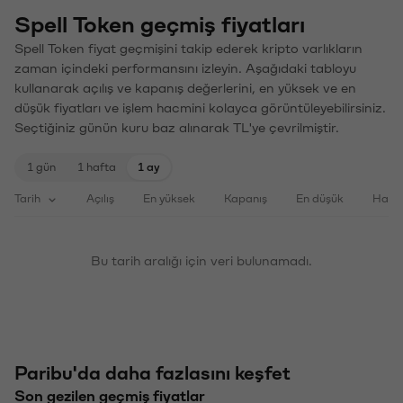
Spell Token geçmiş fiyatları
Spell Token fiyat geçmişini takip ederek kripto varlıkların
zaman içindeki performansını izleyin. Aşağıdaki tabloyu
kullanarak açılış ve kapanış değerlerini, en yüksek ve en
düşük fiyatları ve işlem hacmini kolayca görüntüleyebilirsiniz.
Seçtiğiniz günün kuru baz alınarak TL'ye çevrilmiştir.
1 gün
1 hafta
1 ay
Tarih
Açılış
En yüksek
Kapanış
En düşük
Haci
Bu tarih aralığı için veri bulunamadı.
Paribu'da daha fazlasını keşfet
Son gezilen geçmiş fiyatlar