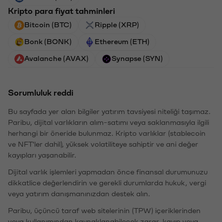
Kripto para fiyat tahminleri
Bitcoin (BTC)
Ripple (XRP)
Bonk (BONK)
Ethereum (ETH)
Avalanche (AVAX)
Synapse (SYN)
Sorumluluk reddi
Bu sayfada yer alan bilgiler yatırım tavsiyesi niteliği taşımaz.
Paribu, dijital varlıkların alım-satımı veya saklanmasıyla ilgili
herhangi bir öneride bulunmaz. Kripto varlıklar (stablecoin
ve NFT'ler dahil), yüksek volatiliteye sahiptir ve ani değer
kayıpları yaşanabilir.
Dijital varlık işlemleri yapmadan önce finansal durumunuzu
dikkatlice değerlendirin ve gerekli durumlarda hukuk, vergi
veya yatırım danışmanınızdan destek alın.
Paribu, üçüncü taraf web sitelerinin (TPW) içeriklerinden
veya kullanımından kaynaklanabilecek zarar, kayıp veya