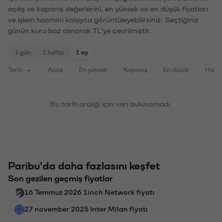
açılış ve kapanış değerlerini, en yüksek ve en düşük fiyatları
ve işlem hacmini kolayca görüntüleyebilirsiniz. Seçtiğiniz
günün kuru baz alınarak TL'ye çevrilmiştir.
1 gün
1 hafta
1 ay
Tarih
Açılış
En yüksek
Kapanış
En düşük
Haci
Bu tarih aralığı için veri bulunamadı.
Paribu'da daha fazlasını keşfet
Son gezilen geçmiş fiyatlar
16 Temmuz 2026 1inch Network fiyatı
27 november 2025 Inter Milan fiyatı