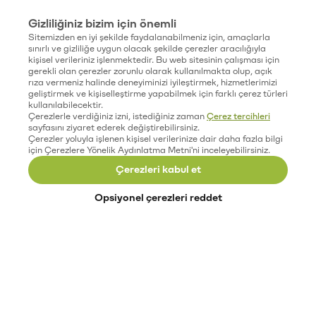
Gizliliğiniz bizim için önemli
Sitemizden en iyi şekilde faydalanabilmeniz için, amaçlarla
sınırlı ve gizliliğe uygun olacak şekilde çerezler aracılığıyla
kişisel verileriniz işlenmektedir. Bu web sitesinin çalışması için
gerekli olan çerezler zorunlu olarak kullanılmakta olup, açık
rıza vermeniz halinde deneyiminizi iyileştirmek, hizmetlerimizi
geliştirmek ve kişiselleştirme yapabilmek için farklı çerez türleri
kullanılabilecektir.
Çerezlerle verdiğiniz izni, istediğiniz zaman
Çerez tercihleri
sayfasını ziyaret ederek değiştirebilirsiniz.
Çerezler yoluyla işlenen kişisel verilerinize dair daha fazla bilgi
için Çerezlere Yönelik Aydınlatma Metni'ni inceleyebilirsiniz.
Çerezleri kabul et
Opsiyonel çerezleri reddet
Paribu’yu keşfet