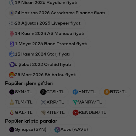
19 Nisan 2026 Raydium fiyatı
24 Haziran 2026 Aerodrome Finance fiyatı
28 Ağustos 2025 Livepeer fiyatı
14 Kasım 2023 AS Monaco fiyatı
1 Mayıs 2026 Band Protocol fiyatı
13 Kasım 2024 Storj fiyatı
6 Şubat 2022 Orchid fiyatı
25 Mart 2026 Shiba Inu fiyatı
Popüler işlem çiftleri
SYN/TL
CTSI/TL
HNT/TL
BTC/TL
TLM/TL
XRP/TL
VANRY/TL
GAL/TL
KITE/TL
RENDER/TL
Popüler kripto paralar
Synapse (SYN)
Aave (AAVE)