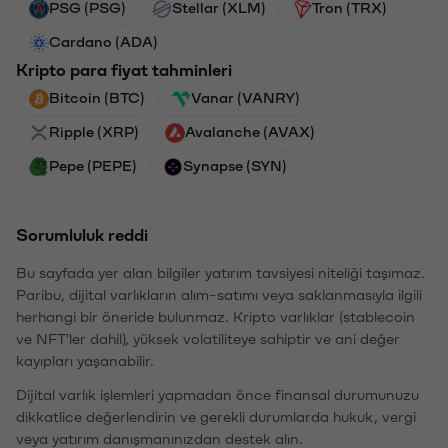
PSG (PSG)
Stellar (XLM)
Tron (TRX)
Cardano (ADA)
Kripto para fiyat tahminleri
Bitcoin (BTC)
Vanar (VANRY)
Ripple (XRP)
Avalanche (AVAX)
Pepe (PEPE)
Synapse (SYN)
Sorumluluk reddi
Bu sayfada yer alan bilgiler yatırım tavsiyesi niteliği taşımaz.
Paribu, dijital varlıkların alım-satımı veya saklanmasıyla ilgili
herhangi bir öneride bulunmaz. Kripto varlıklar (stablecoin
ve NFT'ler dahil), yüksek volatiliteye sahiptir ve ani değer
kayıpları yaşanabilir.
Dijital varlık işlemleri yapmadan önce finansal durumunuzu
dikkatlice değerlendirin ve gerekli durumlarda hukuk, vergi
veya yatırım danışmanınızdan destek alın.