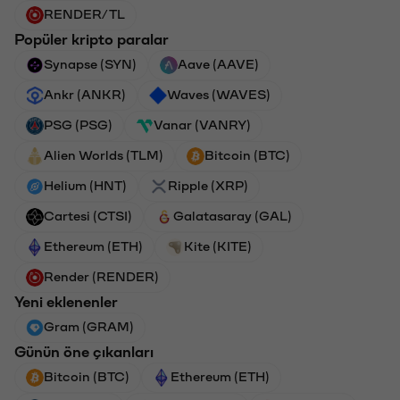
RENDER/TL
Popüler kripto paralar
Synapse (SYN)
Aave (AAVE)
Ankr (ANKR)
Waves (WAVES)
PSG (PSG)
Vanar (VANRY)
Alien Worlds (TLM)
Bitcoin (BTC)
Helium (HNT)
Ripple (XRP)
Cartesi (CTSI)
Galatasaray (GAL)
Ethereum (ETH)
Kite (KITE)
Render (RENDER)
Yeni eklenenler
Gram (GRAM)
Günün öne çıkanları
Bitcoin (BTC)
Ethereum (ETH)