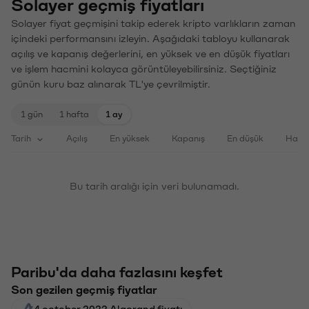
Solayer geçmiş fiyatları
Solayer fiyat geçmişini takip ederek kripto varlıkların zaman
içindeki performansını izleyin. Aşağıdaki tabloyu kullanarak
açılış ve kapanış değerlerini, en yüksek ve en düşük fiyatları
ve işlem hacmini kolayca görüntüleyebilirsiniz. Seçtiğiniz
günün kuru baz alınarak TL'ye çevrilmiştir.
1 gün
1 hafta
1 ay
Tarih
Açılış
En yüksek
Kapanış
En düşük
Haci
Bu tarih aralığı için veri bulunamadı.
Paribu'da daha fazlasını keşfet
Son gezilen geçmiş fiyatlar