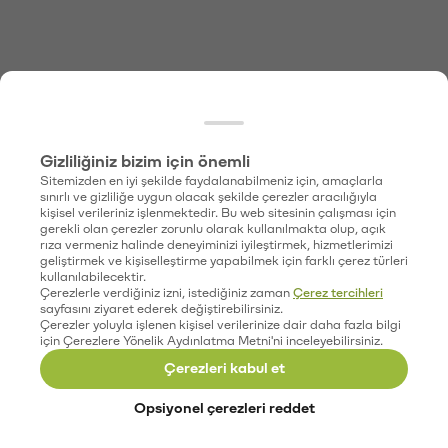
Gizliliğiniz bizim için önemli
Sitemizden en iyi şekilde faydalanabilmeniz için, amaçlarla
sınırlı ve gizliliğe uygun olacak şekilde çerezler aracılığıyla
kişisel verileriniz işlenmektedir. Bu web sitesinin çalışması için
gerekli olan çerezler zorunlu olarak kullanılmakta olup, açık
rıza vermeniz halinde deneyiminizi iyileştirmek, hizmetlerimizi
geliştirmek ve kişiselleştirme yapabilmek için farklı çerez türleri
kullanılabilecektir.
Çerezlerle verdiğiniz izni, istediğiniz zaman
Çerez tercihleri
sayfasını ziyaret ederek değiştirebilirsiniz.
Çerezler yoluyla işlenen kişisel verilerinize dair daha fazla bilgi
için Çerezlere Yönelik Aydınlatma Metni'ni inceleyebilirsiniz.
Çerezleri kabul et
Opsiyonel çerezleri reddet