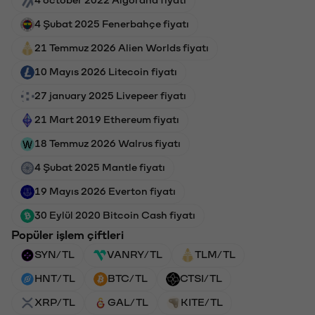
4 october 2022 Algorand fiyatı
4 Şubat 2025 Fenerbahçe fiyatı
21 Temmuz 2026 Alien Worlds fiyatı
10 Mayıs 2026 Litecoin fiyatı
27 january 2025 Livepeer fiyatı
21 Mart 2019 Ethereum fiyatı
18 Temmuz 2026 Walrus fiyatı
4 Şubat 2025 Mantle fiyatı
19 Mayıs 2026 Everton fiyatı
30 Eylül 2020 Bitcoin Cash fiyatı
Popüler işlem çiftleri
SYN/TL
VANRY/TL
TLM/TL
HNT/TL
BTC/TL
CTSI/TL
XRP/TL
GAL/TL
KITE/TL