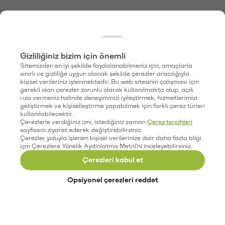
Gizliliğiniz bizim için önemli
Sitemizden en iyi şekilde faydalanabilmeniz için, amaçlarla
sınırlı ve gizliliğe uygun olacak şekilde çerezler aracılığıyla
kişisel verileriniz işlenmektedir. Bu web sitesinin çalışması için
gerekli olan çerezler zorunlu olarak kullanılmakta olup, açık
rıza vermeniz halinde deneyiminizi iyileştirmek, hizmetlerimizi
geliştirmek ve kişiselleştirme yapabilmek için farklı çerez türleri
kullanılabilecektir.
Çerezlerle verdiğiniz izni, istediğiniz zaman
Çerez tercihleri
sayfasını ziyaret ederek değiştirebilirsiniz.
Çerezler yoluyla işlenen kişisel verilerinize dair daha fazla bilgi
için Çerezlere Yönelik Aydınlatma Metni'ni inceleyebilirsiniz.
Çerezleri kabul et
Opsiyonel çerezleri reddet