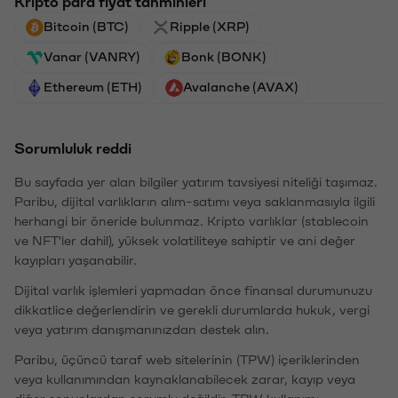
Kripto para fiyat tahminleri
Bitcoin (BTC)
Ripple (XRP)
Vanar (VANRY)
Bonk (BONK)
Ethereum (ETH)
Avalanche (AVAX)
Sorumluluk reddi
Bu sayfada yer alan bilgiler yatırım tavsiyesi niteliği taşımaz.
Paribu, dijital varlıkların alım-satımı veya saklanmasıyla ilgili
herhangi bir öneride bulunmaz. Kripto varlıklar (stablecoin
ve NFT'ler dahil), yüksek volatiliteye sahiptir ve ani değer
kayıpları yaşanabilir.
Dijital varlık işlemleri yapmadan önce finansal durumunuzu
dikkatlice değerlendirin ve gerekli durumlarda hukuk, vergi
veya yatırım danışmanınızdan destek alın.
Paribu, üçüncü taraf web sitelerinin (TPW) içeriklerinden
veya kullanımından kaynaklanabilecek zarar, kayıp veya
diğer sonuçlardan sorumlu değildir. TPW kullanımı,