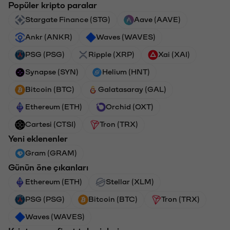
Popüler kripto paralar
Stargate Finance (STG)
Aave (AAVE)
Ankr (ANKR)
Waves (WAVES)
PSG (PSG)
Ripple (XRP)
Xai (XAI)
Synapse (SYN)
Helium (HNT)
Bitcoin (BTC)
Galatasaray (GAL)
Ethereum (ETH)
Orchid (OXT)
Cartesi (CTSI)
Tron (TRX)
Yeni eklenenler
Gram (GRAM)
Günün öne çıkanları
Ethereum (ETH)
Stellar (XLM)
PSG (PSG)
Bitcoin (BTC)
Tron (TRX)
Waves (WAVES)