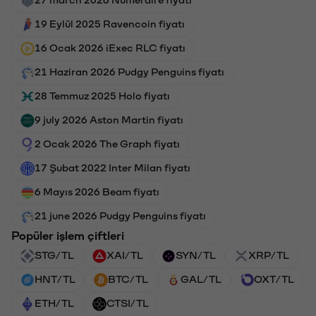
19 Eylül 2025 Ravencoin fiyatı
16 Ocak 2026 iExec RLC fiyatı
21 Haziran 2026 Pudgy Penguins fiyatı
28 Temmuz 2025 Holo fiyatı
9 july 2026 Aston Martin fiyatı
2 Ocak 2026 The Graph fiyatı
17 Şubat 2022 Inter Milan fiyatı
6 Mayıs 2026 Beam fiyatı
21 june 2026 Pudgy Penguins fiyatı
Popüler işlem çiftleri
STG/TL
XAI/TL
SYN/TL
XRP/TL
HNT/TL
BTC/TL
GAL/TL
OXT/TL
ETH/TL
CTSI/TL