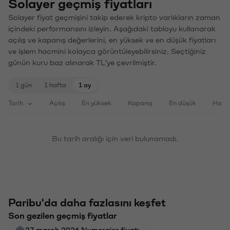
Solayer geçmiş fiyatları
Solayer fiyat geçmişini takip ederek kripto varlıkların zaman
içindeki performansını izleyin. Aşağıdaki tabloyu kullanarak
açılış ve kapanış değerlerini, en yüksek ve en düşük fiyatları
ve işlem hacmini kolayca görüntüleyebilirsiniz. Seçtiğiniz
günün kuru baz alınarak TL'ye çevrilmiştir.
1 gün
1 hafta
1 ay
Tarih
Açılış
En yüksek
Kapanış
En düşük
Haci
Bu tarih aralığı için veri bulunamadı.
Paribu'da daha fazlasını keşfet
Son gezilen geçmiş fiyatlar
27 march 2026 Numeraire fiyatı