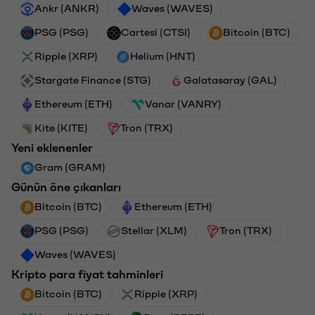
Ankr (ANKR)
Waves (WAVES)
PSG (PSG)
Cartesi (CTSI)
Bitcoin (BTC)
Ripple (XRP)
Helium (HNT)
Stargate Finance (STG)
Galatasaray (GAL)
Ethereum (ETH)
Vanar (VANRY)
Kite (KITE)
Tron (TRX)
Yeni eklenenler
Gram (GRAM)
Günün öne çıkanları
Bitcoin (BTC)
Ethereum (ETH)
PSG (PSG)
Stellar (XLM)
Tron (TRX)
Waves (WAVES)
Kripto para fiyat tahminleri
Bitcoin (BTC)
Ripple (XRP)