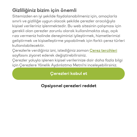
Gizliliğiniz bizim için önemli
Sitemizden en iyi şekilde faydalanabilmeniz için, amaçlarla
sınırlı ve gizliliğe uygun olacak şekilde çerezler aracılığıyla
kişisel verileriniz işlenmektedir. Bu web sitesinin çalışması için
gerekli olan çerezler zorunlu olarak kullanılmakta olup, açık
rıza vermeniz halinde deneyiminizi iyileştirmek, hizmetlerimizi
geliştirmek ve kişiselleştirme yapabilmek için farklı çerez türleri
kullanılabilecektir.
Çerezlerle verdiğiniz izni, istediğiniz zaman
Çerez tercihleri
sayfasını ziyaret ederek değiştirebilirsiniz.
Çerezler yoluyla işlenen kişisel verilerinize dair daha fazla bilgi
için Çerezlere Yönelik Aydınlatma Metni'ni inceleyebilirsiniz.
Çerezleri kabul et
Opsiyonel çerezleri reddet
Paribu’yu keşfet