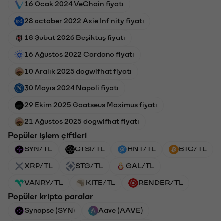
16 Ocak 2024 VeChain fiyatı
28 october 2022 Axie Infinity fiyatı
18 Şubat 2026 Beşiktaş fiyatı
16 Ağustos 2022 Cardano fiyatı
10 Aralık 2025 dogwifhat fiyatı
30 Mayıs 2024 Napoli fiyatı
29 Ekim 2025 Goatseus Maximus fiyatı
21 Ağustos 2025 dogwifhat fiyatı
Popüler işlem çiftleri
SYN/TL
CTSI/TL
HNT/TL
BTC/TL
XRP/TL
STG/TL
GAL/TL
VANRY/TL
KITE/TL
RENDER/TL
Popüler kripto paralar
Synapse (SYN)
Aave (AAVE)