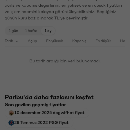
açılış ve kapanış değerlerini, en yüksek ve en düşük fiyatları
ve işlem hacmini kolayca görüntüleyebilirsiniz. Seçtiğiniz
günün kuru baz alınarak TL'ye çevrilmiştir.
1 gün
1 hafta
1 ay
Tarih
Açılış
En yüksek
Kapanış
En düşük
Haci
Bu tarih aralığı için veri bulunamadı.
Paribu'da daha fazlasını keşfet
Son gezilen geçmiş fiyatlar
10 december 2025 dogwifhat fiyatı
28 Temmuz 2022 PSG fiyatı