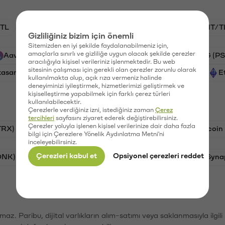
TL
BTC/TL
GAL/TL
VANRY/TL
HNT/T
Gizliliğiniz bizim için önemli
Sitemizden en iyi şekilde faydalanabilmeniz için,
amaçlarla sınırlı ve gizliliğe uygun olacak şekilde çerezler
Aave (AAVE)
Xai (XAI)
Ripple (XRP)
PSG (PS
aracılığıyla kişisel verileriniz işlenmektedir. Bu web
sitesinin çalışması için gerekli olan çerezler zorunlu olarak
tasaray (GAL)
Vanar (VANRY)
Helium (HNT)
E
kullanılmakta olup, açık rıza vermeniz halinde
deneyiminizi iyileştirmek, hizmetlerimizi geliştirmek ve
kişiselleştirme yapabilmek için farklı çerez türleri
kullanılabilecektir.
Çerezlerle verdiğiniz izni, istediğiniz zaman
Çerez
tercihleri
sayfasını ziyaret ederek değiştirebilirsiniz.
Çerezler yoluyla işlenen kişisel verilerinize dair daha fazla
TRX)
Bitcoin (BTC)
Ravencoin (RVN)
Litecoin
bilgi için Çerezlere Yönelik Aydınlatma Metni'ni
inceleyebilirsiniz.
Çerezleri kabul et
Opsiyonel çerezleri reddet
ONK)
Ethereum (ETH)
Avalanche (AVAX)
Syna
şımaz. Paribu, dijital varlıkların alım-satımı veya saklanmasıyla ilgi