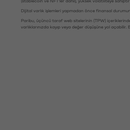
(stablecoin ve NFT'ler dahil), yüksek volatiliteye sahipti
Dijital varlık işlemleri yapmadan önce finansal durumu
Paribu, üçüncü taraf web sitelerinin (TPW) içeriklerin
varlıklarınızda kayıp veya değer düşüşüne yol açabilir. 