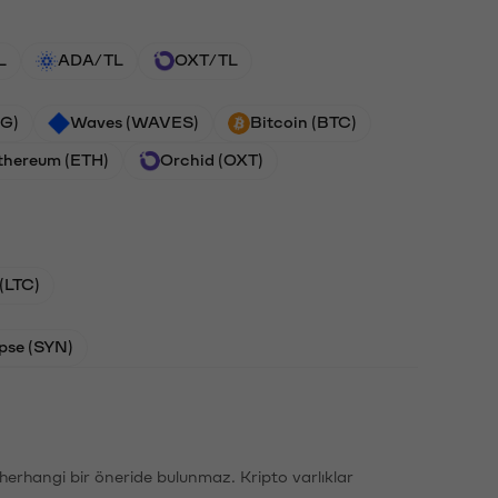
L
ADA/TL
OXT/TL
G)
Waves (WAVES)
Bitcoin (BTC)
thereum (ETH)
Orchid (OXT)
 (LTC)
pse (SYN)
li herhangi bir öneride bulunmaz. Kripto varlıklar