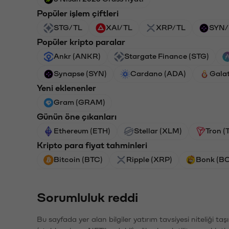
Popüler işlem çiftleri
STG/TL
XAI/TL
XRP/TL
SYN/
Popüler kripto paralar
Ankr (ANKR)
Stargate Finance (STG)
Synapse (SYN)
Cardano (ADA)
Gala
Yeni eklenenler
Gram (GRAM)
Günün öne çıkanları
Ethereum (ETH)
Stellar (XLM)
Tron (
Kripto para fiyat tahminleri
Bitcoin (BTC)
Ripple (XRP)
Bonk (B
Sorumluluk reddi
Bu sayfada yer alan bilgiler yatırım tavsiyesi niteliği ta