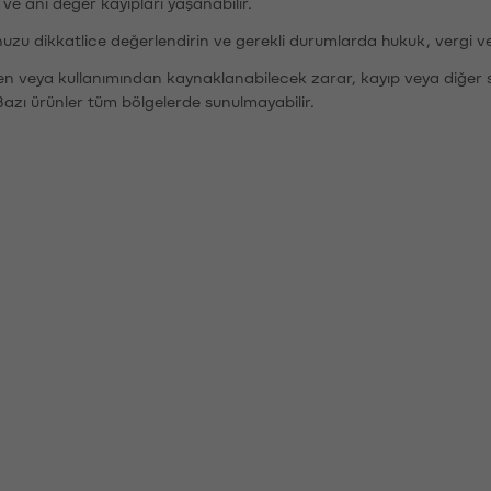
r ve ani değer kayıpları yaşanabilir.
nuzu dikkatlice değerlendirin ve gerekli durumlarda hukuk, vergi v
den veya kullanımından kaynaklanabilecek zarar, kayıp veya diğer 
Bazı ürünler tüm bölgelerde sunulmayabilir.