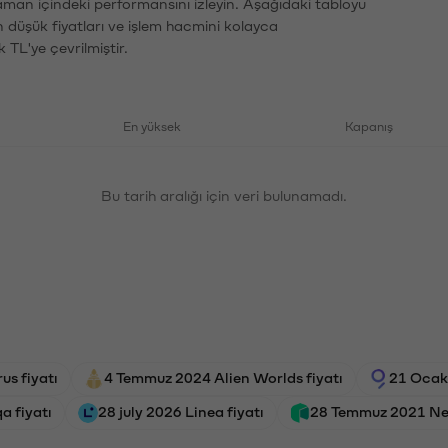
zaman içindeki performansını izleyin. Aşağıdaki tabloyu
n düşük fiyatları ve işlem hacmini kolayca
 TL'ye çevrilmiştir.
En yüksek
Kapanış
Bu tarih aralığı için veri bulunamadı.
s fiyatı
4 Temmuz 2024 Alien Worlds fiyatı
21 Ocak
a fiyatı
28 july 2026 Linea fiyatı
28 Temmuz 2021 Neo