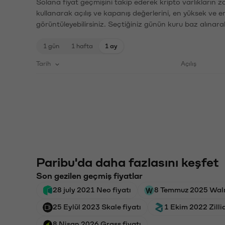
Solana fiyat geçmişini takip ederek kripto varlıkların 
kullanarak açılış ve kapanış değerlerini, en yüksek ve e
görüntüleyebilirsiniz. Seçtiğiniz günün kuru baz alınarak
1 gün
1 hafta
1 ay
Tarih
Açılış
Paribu'da daha fazlasını keşfet
Son gezilen geçmiş fiyatlar
28 july 2021 Neo fiyatı
8 Temmuz 2025 Walru
25 Eylül 2023 Skale fiyatı
1 Ekim 2022 Zilliq
8 Nisan 2026 Grass fiyatı