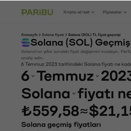
Kripto al/sat
Piyasalar
Anasayfa
Solana fiyatı
Solana (SOL) TL fiyat geçmişi
Solana (SOL) Geçmiş
Solana'nın yıllar içindeki fiyat değişimini inceleyin. Pe
analiz edin.
6 Temmuz 2023 tarihindeki Solana fiyatı ne kad
6
Temmuz
202
Solana
fiyatı 
₺559,58
≈
$21,1
Solana geçmiş fiyatları