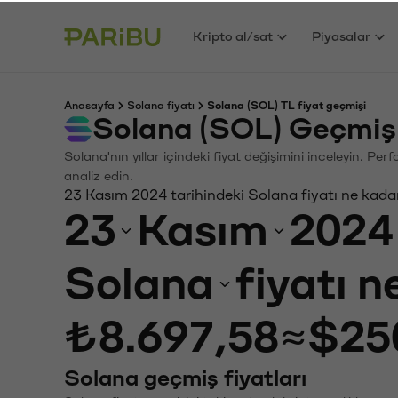
Kripto al/sat
Piyasalar
Anasayfa
Solana fiyatı
Solana (SOL) TL fiyat geçmişi
Solana (SOL) Geçmiş
Solana'nın yıllar içindeki fiyat değişimini inceleyin. Pe
analiz edin.
23 Kasım 2024 tarihindeki Solana fiyatı ne kada
23
Kasım
2024
Solana
fiyatı 
₺8.697,58
≈
$25
Solana geçmiş fiyatları