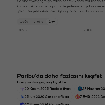
Solana fiyat geçmişini takip ederek kripto varlıkların 
kullanarak açılış ve kapanış değerlerini, en yüksek ve e
görüntüleyebilirsiniz. Seçtiğiniz günün kuru baz alınarak
1 gün
1 hafta
1 ay
Tarih
Açılış
Paribu'da daha fazlasını keşfet
Son gezilen geçmiş fiyatlar
20 Kasım 2025 Radicle fiyatı
23 Haziran 202
25 july 2020 Cardano fiyatı
7 Eylül 2021 De
27 Nisan 2026 Vaulta fiyatı