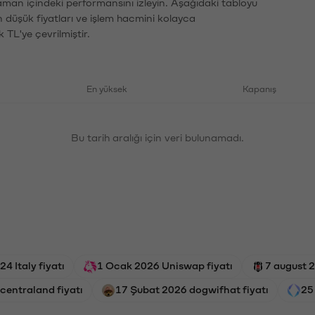
zaman içindeki performansını izleyin. Aşağıdaki tabloyu
n düşük fiyatları ve işlem hacmini kolayca
 TL'ye çevrilmiştir.
En yüksek
Kapanış
Bu tarih aralığı için veri bulunamadı.
4 Italy fiyatı
1 Ocak 2026 Uniswap fiyatı
7 august 2
centraland fiyatı
17 Şubat 2026 dogwifhat fiyatı
25