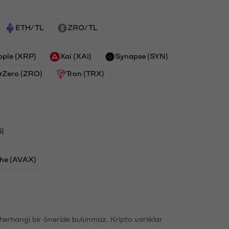
ETH/TL
ZRO/TL
pple (XRP)
Xai (XAI)
Synapse (SYN)
rZero (ZRO)
Tron (TRX)
)
he (AVAX)
li herhangi bir öneride bulunmaz. Kripto varlıklar