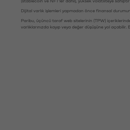
(stablecoin ve NFT'ler dahil), yüksek volatiliteye sahipti
Dijital varlık işlemleri yapmadan önce finansal durumu
Paribu, üçüncü taraf web sitelerinin (TPW) içeriklerin
varlıklarınızda kayıp veya değer düşüşüne yol açabilir. 