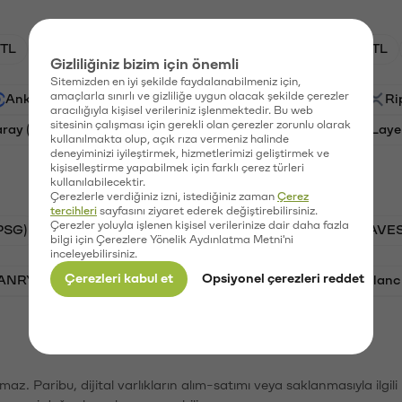
TL
HNT/TL
BTC/TL
GAL/TL
OXT/TL
Gizliliğiniz bizim için önemli
Sitemizden en iyi şekilde faydalanabilmeniz için,
amaçlarla sınırlı ve gizliliğe uygun olacak şekilde çerezler
Ankr (ANKR)
Waves (WAVES)
PSG (PSG)
Ri
aracılığıyla kişisel verileriniz işlenmektedir. Bu web
sitesinin çalışması için gerekli olan çerezler zorunlu olarak
aray (GAL)
Ethereum (ETH)
Orchid (OXT)
Laye
kullanılmakta olup, açık rıza vermeniz halinde
deneyiminizi iyileştirmek, hizmetlerimizi geliştirmek ve
kişiselleştirme yapabilmek için farklı çerez türleri
kullanılabilecektir.
Çerezlerle verdiğiniz izni, istediğiniz zaman
Çerez
tercihleri
sayfasını ziyaret ederek değiştirebilirsiniz.
Çerezler yoluyla işlenen kişisel verilerinize dair daha fazla
PSG)
Bitcoin (BTC)
Tron (TRX)
Waves (WAVES
bilgi için Çerezlere Yönelik Aydınlatma Metni'ni
inceleyebilirsiniz.
Çerezleri kabul et
Opsiyonel çerezleri reddet
VANRY)
Bonk (BONK)
Ethereum (ETH)
Avalanc
şımaz. Paribu, dijital varlıkların alım-satımı veya saklanmasıyla ilgi