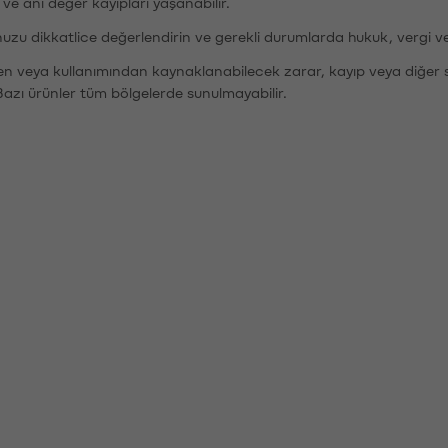
r ve ani değer kayıpları yaşanabilir.
nuzu dikkatlice değerlendirin ve gerekli durumlarda hukuk, vergi v
den veya kullanımından kaynaklanabilecek zarar, kayıp veya diğer 
Bazı ürünler tüm bölgelerde sunulmayabilir.