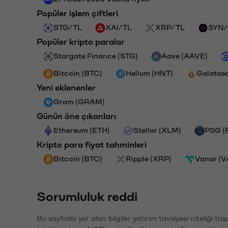
Popüler işlem çiftleri
STG/TL
XAI/TL
XRP/TL
SYN/
Popüler kripto paralar
Stargate Finance (STG)
Aave (AAVE)
Bitcoin (BTC)
Helium (HNT)
Galatas
Yeni eklenenler
Gram (GRAM)
Günün öne çıkanları
Ethereum (ETH)
Stellar (XLM)
PSG (
Kripto para fiyat tahminleri
Bitcoin (BTC)
Ripple (XRP)
Vanar (
Sorumluluk reddi
Bu sayfada yer alan bilgiler yatırım tavsiyesi niteliği ta