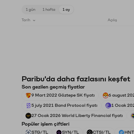
1 gün
1 hafta
1 ay
Tarih
Açılış
Paribu'da daha fazlasını keşfet
Son gezilen geçmiş fiyatlar
9 Mart 2022 Göztepe SK fiyatı
6 august 202
5 july 2021 Band Protocol fiyatı
1 Ocak 202
27 Ocak 2026 World Liberty Financial fiyatı
Popüler işlem çiftleri
STG/TL
SYN/TL
CTSI/TL
HNT