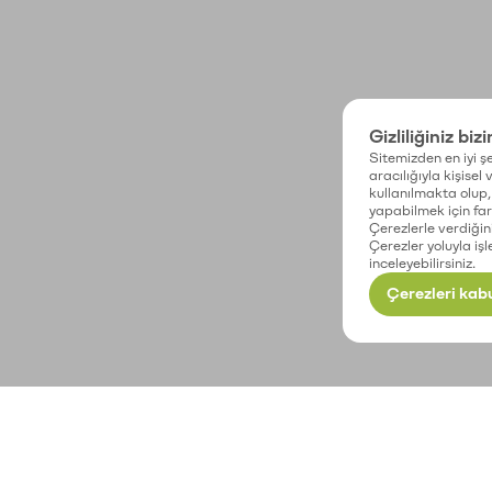
Gizliliğiniz biz
Sitemizden en iyi şe
aracılığıyla kişisel
kullanılmakta olup, 
yapabilmek için fark
Çerezlerle verdiğin
Çerezler yoluyla işl
inceleyebilirsiniz.
Çerezleri kabu