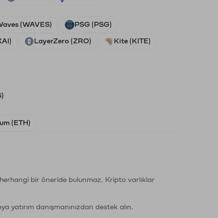
aves (WAVES)
PSG (PSG)
XAI)
LayerZero (ZRO)
Kite (KITE)
)
um (ETH)
li herhangi bir öneride bulunmaz. Kripto varlıklar
eya yatırım danışmanınızdan destek alın.