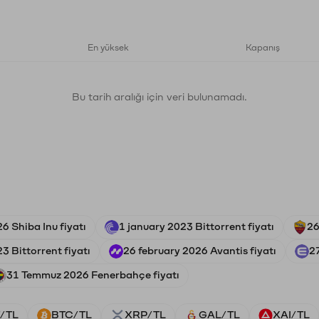
En yüksek
Kapanış
Bu tarih aralığı için veri bulunamadı.
6 Shiba Inu fiyatı
1 january 2023 Bittorrent fiyatı
26
3 Bittorrent fiyatı
26 february 2026 Avantis fiyatı
2
31 Temmuz 2026 Fenerbahçe fiyatı
/TL
BTC/TL
XRP/TL
GAL/TL
XAI/TL