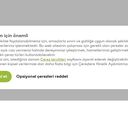
im için önemli
kilde faydalanabilmeniz için, amaçlarla sınırlı ve gizliliğe uygun olacak şekild
 verileriniz işlenmektedir. Bu web sitesinin çalışması için gerekli olan çerezler 
açık rıza vermeniz halinde deneyiminizi iyileştirmek, hizmetlerimizi geliştirmek
lı çerez türleri kullanılabilecektir.
iz izni, istediğiniz zaman
Çerez tercihleri
sayfasını ziyaret ederek değiştirebilir
enen kişisel verilerinize dair daha fazla bilgi için Çerezlere Yönelik Aydınlatma
l et
Opsiyonel çerezleri reddet