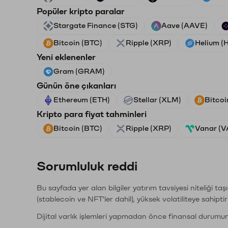
Popüler kripto paralar
Stargate Finance (STG)
Aave (AAVE)
Bitcoin (BTC)
Ripple (XRP)
Helium (
Yeni eklenenler
Gram (GRAM)
Günün öne çıkanları
Ethereum (ETH)
Stellar (XLM)
Bitcoi
Kripto para fiyat tahminleri
Bitcoin (BTC)
Ripple (XRP)
Vanar (
Sorumluluk reddi
Bu sayfada yer alan bilgiler yatırım tavsiyesi niteliği ta
(stablecoin ve NFT'ler dahil), yüksek volatiliteye sahipti
Dijital varlık işlemleri yapmadan önce finansal durumu