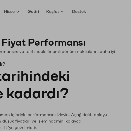
Hisse
Getiri
Keşfet
Destek
 Fiyat Performansı
rformansını ve tarihindeki önemli dönüm noktalarını daha iyi
dı?
tarihindeki
ne kadardı?
zaman içindeki performansını izleyin. Aşağıdaki tabloyu
n düşük fiyatları ve işlem hacmini kolayca
 TL'ye çevrilmiştir.