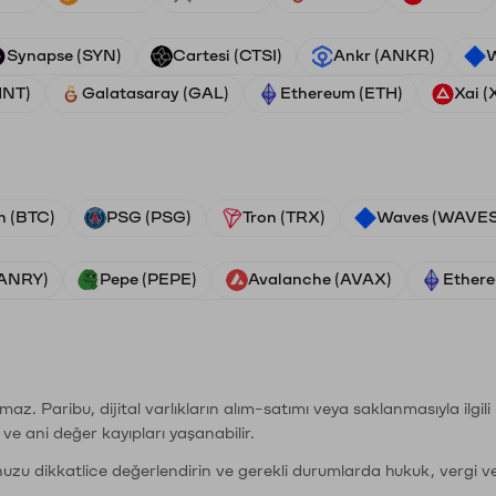
Synapse (SYN)
Cartesi (CTSI)
Ankr (ANKR)
W
HNT)
Galatasaray (GAL)
Ethereum (ETH)
Xai (
n (BTC)
PSG (PSG)
Tron (TRX)
Waves (WAVES
VANRY)
Pepe (PEPE)
Avalanche (AVAX)
Ethere
şımaz. Paribu, dijital varlıkların alım-satımı veya saklanmasıyla ilgi
r ve ani değer kayıpları yaşanabilir.
nuzu dikkatlice değerlendirin ve gerekli durumlarda hukuk, vergi v