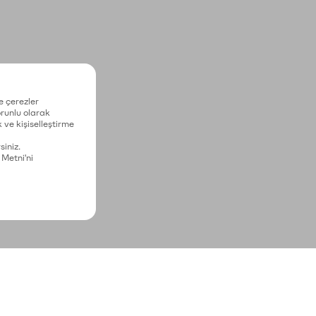
e çerezler
zorunlu olarak
 ve kişiselleştirme
siniz.
 Metni'ni