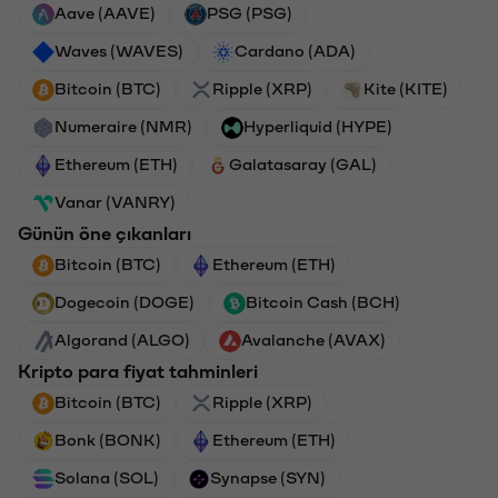
Aave (AAVE)
PSG (PSG)
Waves (WAVES)
Cardano (ADA)
Bitcoin (BTC)
Ripple (XRP)
Kite (KITE)
Numeraire (NMR)
Hyperliquid (HYPE)
Ethereum (ETH)
Galatasaray (GAL)
Vanar (VANRY)
Günün öne çıkanları
Bitcoin (BTC)
Ethereum (ETH)
Dogecoin (DOGE)
Bitcoin Cash (BCH)
Algorand (ALGO)
Avalanche (AVAX)
Kripto para fiyat tahminleri
Bitcoin (BTC)
Ripple (XRP)
Bonk (BONK)
Ethereum (ETH)
Solana (SOL)
Synapse (SYN)