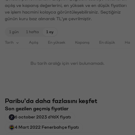
açılış ve kapanış değerlerini, en yüksek ve en düşük fiyatları
ve işlem hacmini kolayca görüntüleyebilirsiniz. Seçtiğiniz
günün kuru baz alınarak TL'ye çevrilmiştir.
1 gün
1 hafta
1 ay
Tarih
Açılış
En yüksek
Kapanış
En düşük
Haci
Bu tarih aralığı için veri bulunamadı.
Paribu'da daha fazlasını keşfet
Son gezilen geçmiş fiyatlar
6 october 2023 dYdX fiyatı
4 Mart 2022 Fenerbahçe fiyatı