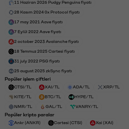
11 Haziran 2026 Pudgy Penguins fiyatı
28 Kasım 2024 0x Protocol fiyatı
17 may 2021 Aave fiyatı
7 Eylül 2022 Aave fiyatı
2 october 2023 Avalanche fiyatı
18 Temmuz 2025 Cartesi fiyatı
31 july 2022 PSG fiyatı
25 august 2025 zkSync fiyatı
Popüler işlem çiftleri
CTSI/TL
XAI/TL
ADA/TL
XRP/TL
KITE/TL
BTC/TL
HYPE/TL
NMR/TL
GAL/TL
VANRY/TL
Popüler kripto paralar
Ankr (ANKR)
Cartesi (CTSI)
Xai (XAI)