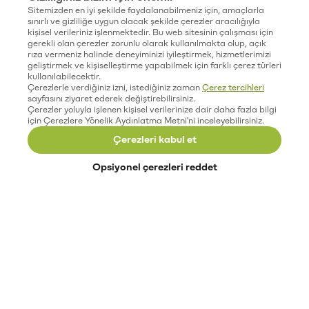
Sitemizden en iyi şekilde faydalanabilmeniz için, amaçlarla
sınırlı ve gizliliğe uygun olacak şekilde çerezler aracılığıyla
kişisel verileriniz işlenmektedir. Bu web sitesinin çalışması için
gerekli olan çerezler zorunlu olarak kullanılmakta olup, açık
rıza vermeniz halinde deneyiminizi iyileştirmek, hizmetlerimizi
geliştirmek ve kişiselleştirme yapabilmek için farklı çerez türleri
kullanılabilecektir.
Çerezlerle verdiğiniz izni, istediğiniz zaman
Çerez tercihleri
sayfasını ziyaret ederek değiştirebilirsiniz.
Çerezler yoluyla işlenen kişisel verilerinize dair daha fazla bilgi
için Çerezlere Yönelik Aydınlatma Metni'ni inceleyebilirsiniz.
Çerezleri kabul et
Opsiyonel çerezleri reddet
Paribu’yu keşfet
Eğitimler
Etkinlikler
Açık pozisyonlar