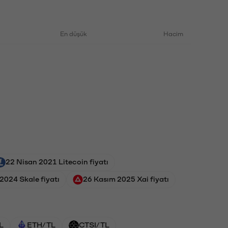
En düşük
Hacim
22 Nisan 2021 Litecoin fiyatı
 2024 Skale fiyatı
26 Kasım 2025 Xai fiyatı
L
ETH/TL
CTSI/TL