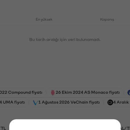
En yüksek
Kapanış
Bu tarih aralığı için veri bulunamadı.
2022 Compound fiyatı
26 Ekim 2024 AS Monaco fiyatı
4 UMA fiyatı
1 Ağustos 2026 VeChain fiyatı
4 Aralık
/TL
BTC/TL
STG/TL
VANRY/TL
GAL/T