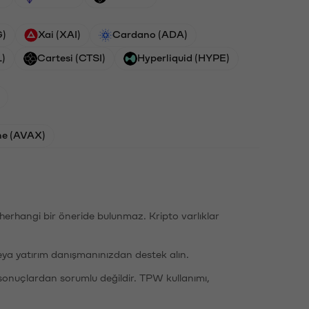
G)
Xai (XAI)
Cardano (ADA)
L)
Cartesi (CTSI)
Hyperliquid (HYPE)
he (AVAX)
li herhangi bir öneride bulunmaz. Kripto varlıklar
eya yatırım danışmanınızdan destek alın.
sonuçlardan sorumlu değildir. TPW kullanımı,