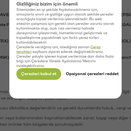
Gizliliğiniz bizim için önemli
Sitemizden en iyi şekilde faydalanabilmeniz için,
AAVE)
amaçlarla sınırlı ve gizliliğe uygun olacak şekilde çerezler
Ripple (XRP)
Waves (WAVES)
PSG (PS
aracılığıyla kişisel verileriniz işlenmektedir. Bu web
sitesinin çalışması için gerekli olan çerezler zorunlu olarak
ate Finance (STG)
Vanar (VANRY)
Galatasaray (GA
kullanılmakta olup, açık rıza vermeniz halinde
deneyiminizi iyileştirmek, hizmetlerimizi geliştirmek ve
kişiselleştirme yapabilmek için farklı çerez türleri
TRX)
Bitcoin (BTC)
Ripple (XRP)
Solana (SOL)
kullanılabilecektir.
Çerezlerle verdiğiniz izni, istediğiniz zaman
Çerez
tercihleri
sayfasını ziyaret ederek değiştirebilirsiniz.
Çerezler yoluyla işlenen kişisel verilerinize dair daha fazla
ONK)
Ethereum (ETH)
Synapse (SYN)
Avalanc
bilgi için Çerezlere Yönelik Aydınlatma Metni'ni
inceleyebilirsiniz.
Çerezleri kabul et
Opsiyonel çerezleri reddet
şımaz. Paribu, dijital varlıkların alım-satımı veya saklanmasıyla ilgi
r ve ani değer kayıpları yaşanabilir.
nuzu dikkatlice değerlendirin ve gerekli durumlarda hukuk, vergi v
den veya kullanımından kaynaklanabilecek zarar, kayıp veya diğer 
Bazı ürünler tüm bölgelerde sunulmayabilir.