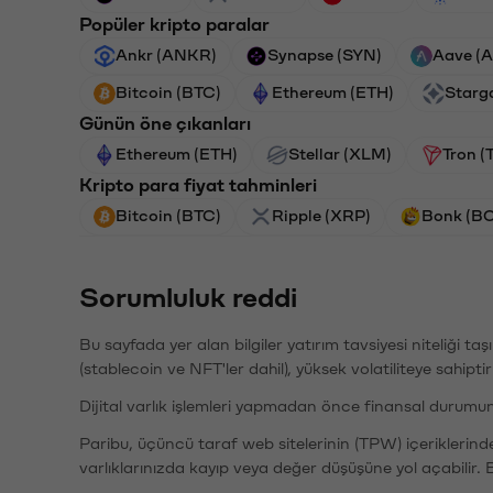
Popüler kripto paralar
Ankr (ANKR)
Synapse (SYN)
Aave (
Bitcoin (BTC)
Ethereum (ETH)
Starg
Günün öne çıkanları
Ethereum (ETH)
Stellar (XLM)
Tron (
Kripto para fiyat tahminleri
Bitcoin (BTC)
Ripple (XRP)
Bonk (B
Sorumluluk reddi
Bu sayfada yer alan bilgiler yatırım tavsiyesi niteliği ta
(stablecoin ve NFT'ler dahil), yüksek volatiliteye sahipti
Dijital varlık işlemleri yapmadan önce finansal durumu
Paribu, üçüncü taraf web sitelerinin (TPW) içeriklerin
varlıklarınızda kayıp veya değer düşüşüne yol açabilir. 