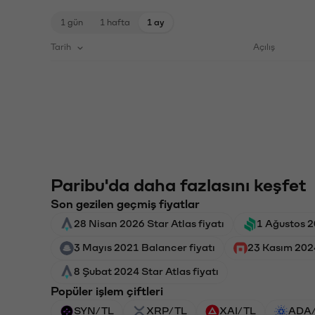
1 gün
1 hafta
1 ay
Tarih
Açılış
Paribu'da daha fazlasını keşfet
Son gezilen geçmiş fiyatlar
28 Nisan 2026 Star Atlas fiyatı
1 Ağustos 
3 Mayıs 2021 Balancer fiyatı
23 Kasım 202
8 Şubat 2024 Star Atlas fiyatı
Popüler işlem çiftleri
SYN/TL
XRP/TL
XAI/TL
ADA