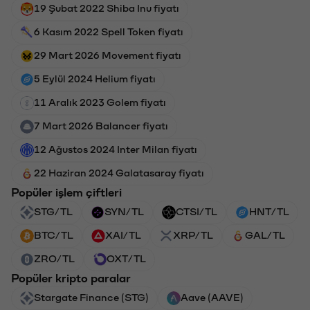
19 Şubat 2022 Shiba Inu fiyatı
6 Kasım 2022 Spell Token fiyatı
29 Mart 2026 Movement fiyatı
5 Eylül 2024 Helium fiyatı
11 Aralık 2023 Golem fiyatı
7 Mart 2026 Balancer fiyatı
12 Ağustos 2024 Inter Milan fiyatı
22 Haziran 2024 Galatasaray fiyatı
Popüler işlem çiftleri
STG/TL
SYN/TL
CTSI/TL
HNT/TL
BTC/TL
XAI/TL
XRP/TL
GAL/TL
ZRO/TL
OXT/TL
Popüler kripto paralar
Stargate Finance (STG)
Aave (AAVE)