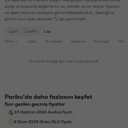
içindeki performansını izleyin. Aşağıdaki tabloyu kullanarak
açılış ve kapanış değerlerini, en yüksek ve en düşük fiyatları
ve işlem hacmini kolayca görüntüleyebilirsiniz. Seçtiğiniz
günün kuru baz alınarak TL'ye çevrilmiştir.
1 gün
1 hafta
1 ay
Tarih
Açılış
En yüksek
Kapanış
En düşük
Haci
Bu tarih aralığı için veri bulunamadı.
Paribu'da daha fazlasını keşfet
Son gezilen geçmiş fiyatlar
19 Haziran 2026 Audius fiyatı
8 Ekim 2025 iExec RLC fiyatı