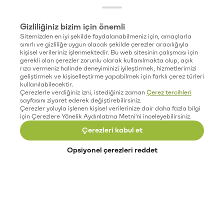
Gizliliğiniz bizim için önemli
Sitemizden en iyi şekilde faydalanabilmeniz için, amaçlarla
sınırlı ve gizliliğe uygun olacak şekilde çerezler aracılığıyla
kişisel verileriniz işlenmektedir. Bu web sitesinin çalışması için
gerekli olan çerezler zorunlu olarak kullanılmakta olup, açık
rıza vermeniz halinde deneyiminizi iyileştirmek, hizmetlerimizi
geliştirmek ve kişiselleştirme yapabilmek için farklı çerez türleri
kullanılabilecektir.
Çerezlerle verdiğiniz izni, istediğiniz zaman
Çerez tercihleri
sayfasını ziyaret ederek değiştirebilirsiniz.
Çerezler yoluyla işlenen kişisel verilerinize dair daha fazla bilgi
için Çerezlere Yönelik Aydınlatma Metni'ni inceleyebilirsiniz.
Çerezleri kabul et
Opsiyonel çerezleri reddet
Paribu’yu keşfet