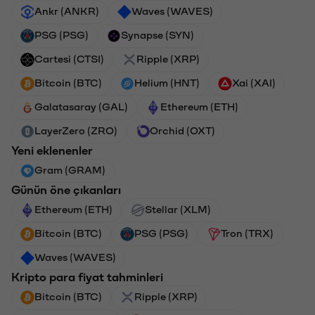
Ankr (ANKR)
Waves (WAVES)
PSG (PSG)
Synapse (SYN)
Cartesi (CTSI)
Ripple (XRP)
Bitcoin (BTC)
Helium (HNT)
Xai (XAI)
Galatasaray (GAL)
Ethereum (ETH)
LayerZero (ZRO)
Orchid (OXT)
Yeni eklenenler
Gram (GRAM)
Günün öne çıkanları
Ethereum (ETH)
Stellar (XLM)
Bitcoin (BTC)
PSG (PSG)
Tron (TRX)
Waves (WAVES)
Kripto para fiyat tahminleri
Bitcoin (BTC)
Ripple (XRP)