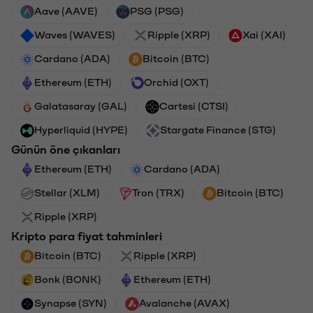
Aave (AAVE)
PSG (PSG)
Waves (WAVES)
Ripple (XRP)
Xai (XAI)
Cardano (ADA)
Bitcoin (BTC)
Ethereum (ETH)
Orchid (OXT)
Galatasaray (GAL)
Cartesi (CTSI)
Hyperliquid (HYPE)
Stargate Finance (STG)
Günün öne çıkanları
Ethereum (ETH)
Cardano (ADA)
Stellar (XLM)
Tron (TRX)
Bitcoin (BTC)
Ripple (XRP)
Kripto para fiyat tahminleri
Bitcoin (BTC)
Ripple (XRP)
Bonk (BONK)
Ethereum (ETH)
Synapse (SYN)
Avalanche (AVAX)