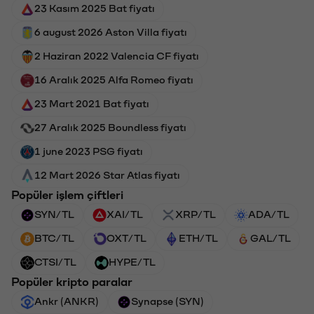
23 Kasım 2025 Bat fiyatı
6 august 2026 Aston Villa fiyatı
2 Haziran 2022 Valencia CF fiyatı
16 Aralık 2025 Alfa Romeo fiyatı
23 Mart 2021 Bat fiyatı
27 Aralık 2025 Boundless fiyatı
1 june 2023 PSG fiyatı
12 Mart 2026 Star Atlas fiyatı
Popüler işlem çiftleri
SYN/TL
XAI/TL
XRP/TL
ADA/TL
BTC/TL
OXT/TL
ETH/TL
GAL/TL
CTSI/TL
HYPE/TL
Popüler kripto paralar
Ankr (ANKR)
Synapse (SYN)