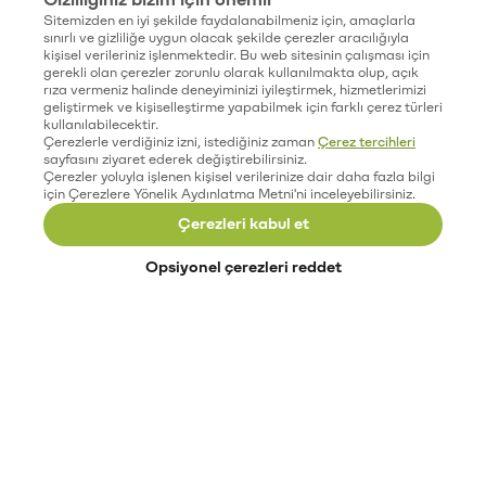
Sitemizden en iyi şekilde faydalanabilmeniz için, amaçlarla
sınırlı ve gizliliğe uygun olacak şekilde çerezler aracılığıyla
kişisel verileriniz işlenmektedir. Bu web sitesinin çalışması için
gerekli olan çerezler zorunlu olarak kullanılmakta olup, açık
rıza vermeniz halinde deneyiminizi iyileştirmek, hizmetlerimizi
geliştirmek ve kişiselleştirme yapabilmek için farklı çerez türleri
kullanılabilecektir.
Çerezlerle verdiğiniz izni, istediğiniz zaman
Çerez tercihleri
sayfasını ziyaret ederek değiştirebilirsiniz.
Çerezler yoluyla işlenen kişisel verilerinize dair daha fazla bilgi
için Çerezlere Yönelik Aydınlatma Metni'ni inceleyebilirsiniz.
Çerezleri kabul et
Opsiyonel çerezleri reddet
Paribu’yu keşfet
Eğitimler
Etkinlikler
Açık pozisyonlar