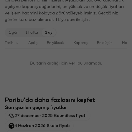
açılış ve kapanış değerlerini, en yüksek ve en düşük fiyatları
ve işlem hacmini kolayca görüntüleyebilirsiniz. Seçtiğiniz
günün kuru baz alınarak TL'ye çevrilmiştir.
1 gün
1 hafta
1 ay
Tarih
Açılış
En yüksek
Kapanış
En düşük
Haci
Bu tarih aralığı için veri bulunamadı.
Paribu'da daha fazlasını keşfet
Son gezilen geçmiş fiyatlar
27 december 2025 Boundless fiyatı
4 Haziran 2026 Skale fiyatı