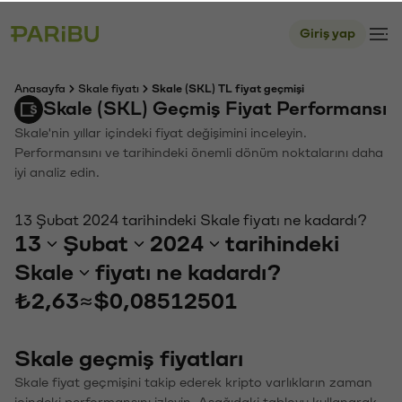
Giriş yap
Anasayfa
Skale fiyatı
Skale (SKL) TL fiyat geçmişi
Skale (SKL) Geçmiş Fiyat Performansı
Skale'nin yıllar içindeki fiyat değişimini inceleyin.
Performansını ve tarihindeki önemli dönüm noktalarını daha
iyi analiz edin.
13 Şubat 2024 tarihindeki Skale fiyatı ne kadardı?
13
Şubat
2024
tarihindeki
Skale
fiyatı ne kadardı?
₺2,63
≈
$0,08512501
Skale geçmiş fiyatları
Skale fiyat geçmişini takip ederek kripto varlıkların zaman
içindeki performansını izleyin. Aşağıdaki tabloyu kullanarak