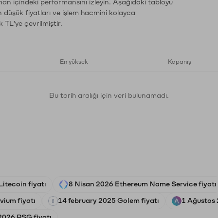
man içindeki performansını izleyin. Aşağıdaki tabloyu
n düşük fiyatları ve işlem hacmini kolayca
 TL'ye çevrilmiştir.
En yüksek
Kapanış
Bu tarih aralığı için veri bulunamadı.
itecoin fiyatı
8 Nisan 2026 Ethereum Name Service fiyatı
uvium fiyatı
14 february 2025 Golem fiyatı
1 Ağustos 
2026 PSG fiyatı