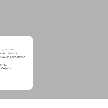
e çerezler
zorunlu olarak
 ve kişiselleştirme
siniz.
 Metni'ni