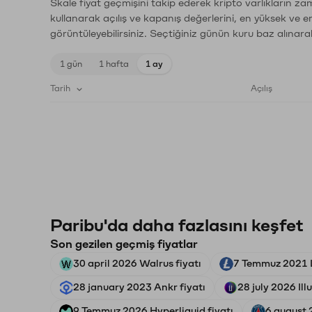
Skale fiyat geçmişini takip ederek kripto varlıkların za
kullanarak açılış ve kapanış değerlerini, en yüksek ve e
görüntüleyebilirsiniz. Seçtiğiniz günün kuru baz alınarak
1 gün
1 hafta
1 ay
Tarih
Açılış
Paribu'da daha fazlasını keşfet
Son gezilen geçmiş fiyatlar
30 april 2026 Walrus fiyatı
7 Temmuz 2021 L
28 january 2023 Ankr fiyatı
28 july 2026 Ill
9 Temmuz 2026 Hyperliquid fiyatı
6 august 