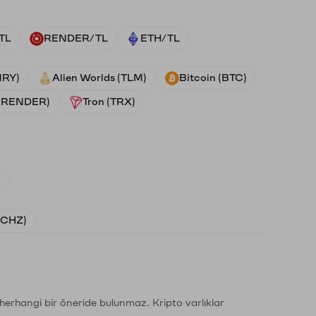
TL
RENDER/TL
ETH/TL
NRY)
Alien Worlds (TLM)
Bitcoin (BTC)
 (RENDER)
Tron (TRX)
)
 (CHZ)
li herhangi bir öneride bulunmaz. Kripto varlıklar