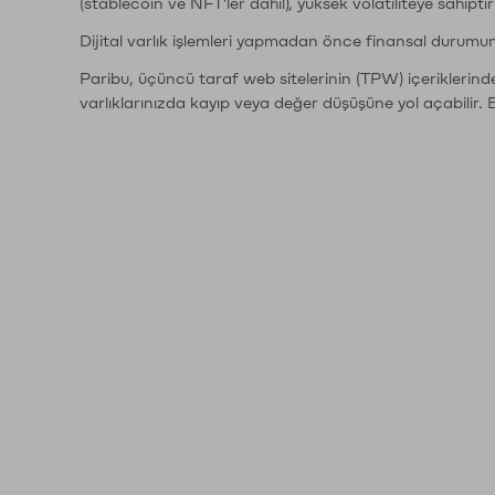
(stablecoin ve NFT'ler dahil), yüksek volatiliteye sahipti
Dijital varlık işlemleri yapmadan önce finansal durumu
Paribu, üçüncü taraf web sitelerinin (TPW) içeriklerin
varlıklarınızda kayıp veya değer düşüşüne yol açabilir. 