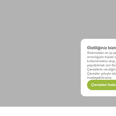
Gizliliğiniz biz
Sitemizden en iyi şe
aracılığıyla kişisel
kullanılmakta olup, 
yapabilmek için fark
Çerezlerle verdiğin
Çerezler yoluyla işl
inceleyebilirsiniz.
Çerezleri kabu