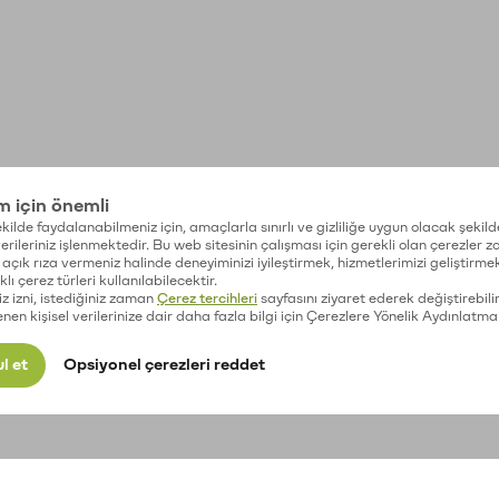
im için önemli
kilde faydalanabilmeniz için, amaçlarla sınırlı ve gizliliğe uygun olacak şekild
 verileriniz işlenmektedir. Bu web sitesinin çalışması için gerekli olan çerezler 
açık rıza vermeniz halinde deneyiminizi iyileştirmek, hizmetlerimizi geliştirmek
lı çerez türleri kullanılabilecektir.
iz izni, istediğiniz zaman
Çerez tercihleri
sayfasını ziyaret ederek değiştirebilir
enen kişisel verilerinize dair daha fazla bilgi için Çerezlere Yönelik Aydınlatma
l et
Opsiyonel çerezleri reddet