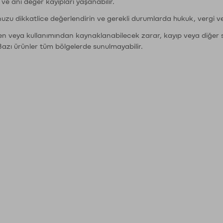
r ve ani değer kayıpları yaşanabilir.
nuzu dikkatlice değerlendirin ve gerekli durumlarda hukuk, vergi v
den veya kullanımından kaynaklanabilecek zarar, kayıp veya diğer 
Bazı ürünler tüm bölgelerde sunulmayabilir.