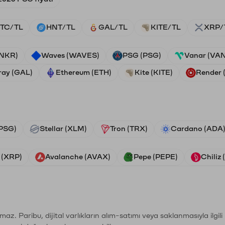
TC/TL
HNT/TL
GAL/TL
KITE/TL
XRP/
ANKR)
Waves (WAVES)
PSG (PSG)
Vanar (VA
ray (GAL)
Ethereum (ETH)
Kite (KITE)
Render
PSG)
Stellar (XLM)
Tron (TRX)
Cardano (ADA
 (XRP)
Avalanche (AVAX)
Pepe (PEPE)
Chiliz
şımaz. Paribu, dijital varlıkların alım-satımı veya saklanmasıyla ilgi