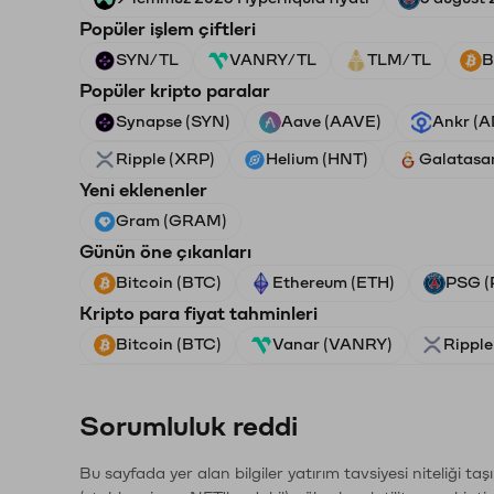
Popüler işlem çiftleri
SYN/TL
VANRY/TL
TLM/TL
B
Popüler kripto paralar
Synapse (SYN)
Aave (AAVE)
Ankr (
Ripple (XRP)
Helium (HNT)
Galatasa
Yeni eklenenler
Gram (GRAM)
Günün öne çıkanları
Bitcoin (BTC)
Ethereum (ETH)
PSG (
Kripto para fiyat tahminleri
Bitcoin (BTC)
Vanar (VANRY)
Ripple
Sorumluluk reddi
Bu sayfada yer alan bilgiler yatırım tavsiyesi niteliği ta