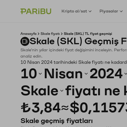
Kripto al/sat
Piyasalar
Anasayfa
Skale fiyatı
Skale (SKL) TL fiyat geçmişi
Skale (SKL) Geçmiş F
Skale'nin yıllar içindeki fiyat değişimini inceleyin. Per
analiz edin.
10 Nisan 2024 tarihindeki Skale fiyatı ne kadard
10
Nisan
2024
Skale
fiyatı ne
₺3,84
≈
$0,1157
Skale geçmiş fiyatları