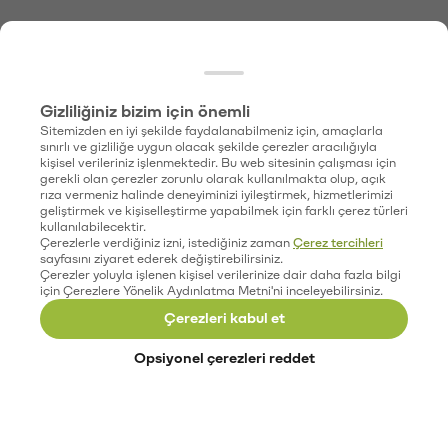
Gizliliğiniz bizim için önemli
Sitemizden en iyi şekilde faydalanabilmeniz için, amaçlarla
sınırlı ve gizliliğe uygun olacak şekilde çerezler aracılığıyla
kişisel verileriniz işlenmektedir. Bu web sitesinin çalışması için
gerekli olan çerezler zorunlu olarak kullanılmakta olup, açık
rıza vermeniz halinde deneyiminizi iyileştirmek, hizmetlerimizi
geliştirmek ve kişiselleştirme yapabilmek için farklı çerez türleri
kullanılabilecektir.
Çerezlerle verdiğiniz izni, istediğiniz zaman
Çerez tercihleri
sayfasını ziyaret ederek değiştirebilirsiniz.
Çerezler yoluyla işlenen kişisel verilerinize dair daha fazla bilgi
için Çerezlere Yönelik Aydınlatma Metni'ni inceleyebilirsiniz.
Çerezleri kabul et
Opsiyonel çerezleri reddet