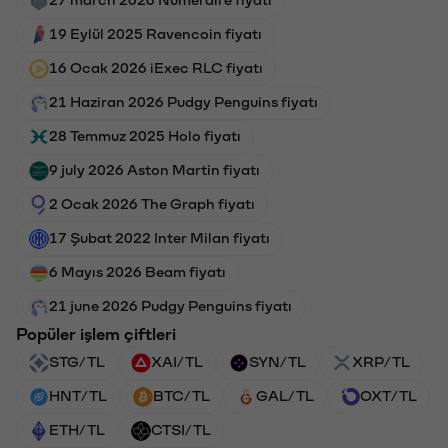
19 Eylül 2025 Ravencoin fiyatı
16 Ocak 2026 iExec RLC fiyatı
21 Haziran 2026 Pudgy Penguins fiyatı
28 Temmuz 2025 Holo fiyatı
9 july 2026 Aston Martin fiyatı
2 Ocak 2026 The Graph fiyatı
17 Şubat 2022 Inter Milan fiyatı
6 Mayıs 2026 Beam fiyatı
21 june 2026 Pudgy Penguins fiyatı
Popüler işlem çiftleri
STG/TL
XAI/TL
SYN/TL
XRP/TL
HNT/TL
BTC/TL
GAL/TL
OXT/TL
ETH/TL
CTSI/TL