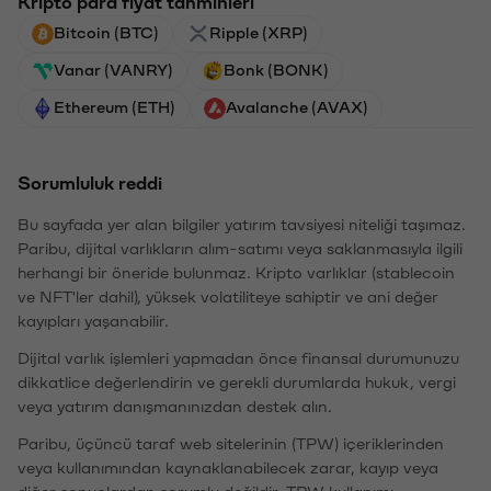
Kripto para fiyat tahminleri
Bitcoin (BTC)
Ripple (XRP)
Vanar (VANRY)
Bonk (BONK)
Ethereum (ETH)
Avalanche (AVAX)
Sorumluluk reddi
Bu sayfada yer alan bilgiler yatırım tavsiyesi niteliği taşımaz.
Paribu, dijital varlıkların alım-satımı veya saklanmasıyla ilgili
herhangi bir öneride bulunmaz. Kripto varlıklar (stablecoin
ve NFT'ler dahil), yüksek volatiliteye sahiptir ve ani değer
kayıpları yaşanabilir.
Dijital varlık işlemleri yapmadan önce finansal durumunuzu
dikkatlice değerlendirin ve gerekli durumlarda hukuk, vergi
veya yatırım danışmanınızdan destek alın.
Paribu, üçüncü taraf web sitelerinin (TPW) içeriklerinden
veya kullanımından kaynaklanabilecek zarar, kayıp veya
diğer sonuçlardan sorumlu değildir. TPW kullanımı,