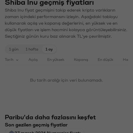
Shiba Inu geçmiş fiyatları
Shiba Inu fiyat geçmişini takip ederek kripto varlıkların
zaman içindeki performansını izleyin. Aşağıdaki tabloyu
kullanarak açılış ve kapanış değerlerini, en yüksek ve en
düşük fiyatları ve işlem hacmini kolayca görüntüleyebilirsiniz.
Seçtiğiniz günün kuru baz alınarak TL'ye çevrilmiştir.
1 gün
1 hafta
1 ay
Tarih
Açılış
En yüksek
Kapanış
En düşük
Haci
Bu tarih aralığı için veri bulunamadı.
Paribu'da daha fazlasını keşfet
Son gezilen geçmiş fiyatlar
27 march 2026 Numeraire fiyatı