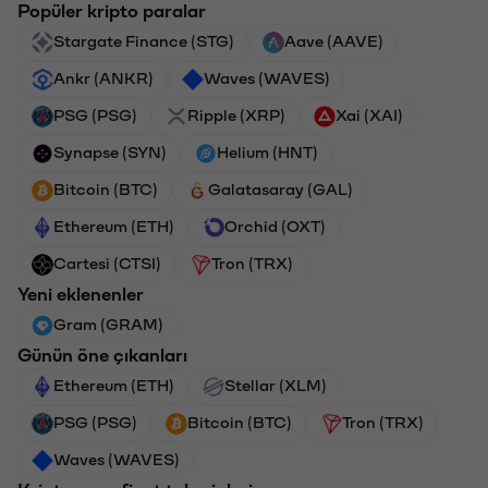
Popüler kripto paralar
Stargate Finance (STG)
Aave (AAVE)
Ankr (ANKR)
Waves (WAVES)
PSG (PSG)
Ripple (XRP)
Xai (XAI)
Synapse (SYN)
Helium (HNT)
Bitcoin (BTC)
Galatasaray (GAL)
Ethereum (ETH)
Orchid (OXT)
Cartesi (CTSI)
Tron (TRX)
Yeni eklenenler
Gram (GRAM)
Günün öne çıkanları
Ethereum (ETH)
Stellar (XLM)
PSG (PSG)
Bitcoin (BTC)
Tron (TRX)
Waves (WAVES)