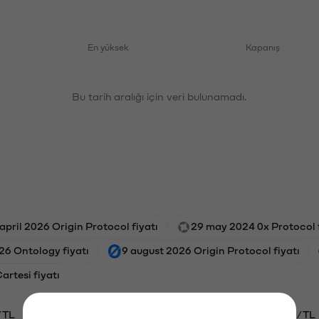
En yüksek
Kapanış
Bu tarih aralığı için veri bulunamadı.
april 2026 Origin Protocol fiyatı
29 may 2024 0x Protocol f
26 Ontology fiyatı
9 august 2026 Origin Protocol fiyatı
rtesi fiyatı
/TL
HYPE/TL
GAL/TL
BTC/TL
ETH/TL