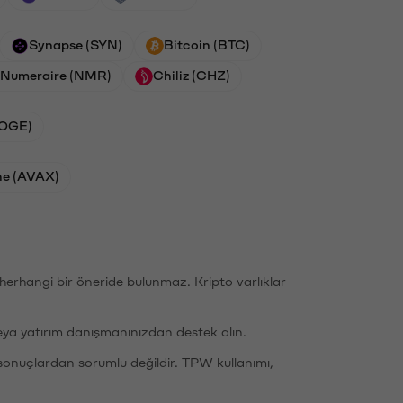
Synapse (SYN)
Bitcoin (BTC)
Numeraire (NMR)
Chiliz (CHZ)
DOGE)
he (AVAX)
li herhangi bir öneride bulunmaz. Kripto varlıklar
eya yatırım danışmanınızdan destek alın.
sonuçlardan sorumlu değildir. TPW kullanımı,