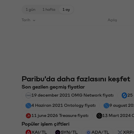
1 gün
1 hafta
1 ay
Tarih
Açılış
Paribu'da daha fazlasını keşfet
Son gezilen geçmiş fiyatlar
19 december 2021 OMG Network fiyatı
25 
4 Haziran 2021 Ontology fiyatı
9 august 20
11 june 2026 Treasure fiyatı
13 Mart 2024 Ca
Popüler işlem çiftleri
XAI/TL
SYN/TL
ADA/TL
XRP