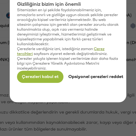
Gizliliğiniz bizim için önemli
Sitemizden en iyi şekilde faydalanabilmeniz için,
PSG (PSG)
amaçlarla sınırlı ve gizliliğe uygun olacak şekilde çerezler
Waves (WAVES)
Cardano (ADA)
aracılığıyla kişisel verileriniz işlenmektedir. Bu web
sitesinin çalışması için gerekli olan çerezler zorunlu olarak
iquid (HYPE)
Galatasaray (GAL)
Orchid (OXT)
kullanılmakta olup, açık rıza vermeniz halinde
deneyiminizi iyileştirmek, hizmetlerimizi geliştirmek ve
kişiselleştirme yapabilmek için farklı çerez türleri
eum (ETH)
Bat (BAT)
Chiliz (CHZ)
Dogecoin (
kullanılabilecektir.
Çerezlerle verdiğiniz izni, istediğiniz zaman
Çerez
tercihleri
sayfasını ziyaret ederek değiştirebilirsiniz.
Çerezler yoluyla işlenen kişisel verilerinize dair daha fazla
ONK)
Ethereum (ETH)
Synapse (SYN)
Avalanc
bilgi için Çerezlere Yönelik Aydınlatma Metni'ni
inceleyebilirsiniz.
Çerezleri kabul et
Opsiyonel çerezleri reddet
şımaz. Paribu, dijital varlıkların alım-satımı veya saklanmasıyla ilgi
r ve ani değer kayıpları yaşanabilir.
nuzu dikkatlice değerlendirin ve gerekli durumlarda hukuk, vergi v
den veya kullanımından kaynaklanabilecek zarar, kayıp veya diğer 
Bazı ürünler tüm bölgelerde sunulmayabilir.