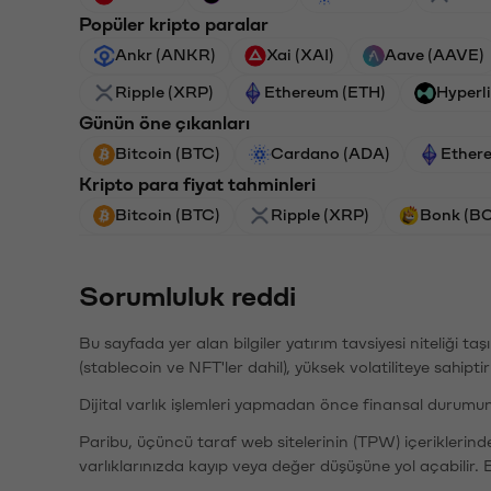
Popüler kripto paralar
Ankr (ANKR)
Xai (XAI)
Aave (AAVE)
Ripple (XRP)
Ethereum (ETH)
Hyperl
Günün öne çıkanları
Bitcoin (BTC)
Cardano (ADA)
Ether
Kripto para fiyat tahminleri
Bitcoin (BTC)
Ripple (XRP)
Bonk (B
Sorumluluk reddi
Bu sayfada yer alan bilgiler yatırım tavsiyesi niteliği ta
(stablecoin ve NFT'ler dahil), yüksek volatiliteye sahipti
Dijital varlık işlemleri yapmadan önce finansal durumu
Paribu, üçüncü taraf web sitelerinin (TPW) içeriklerin
varlıklarınızda kayıp veya değer düşüşüne yol açabilir. 