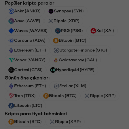
Popüler kripto paralar
Ankr (ANKR)
Synapse (SYN)
Aave (AAVE)
Ripple (XRP)
Waves (WAVES)
PSG (PSG)
Xai (XAI)
Cardano (ADA)
Bitcoin (BTC)
Ethereum (ETH)
Stargate Finance (STG)
Vanar (VANRY)
Galatasaray (GAL)
Cartesi (CTSI)
Hyperliquid (HYPE)
Günün öne çıkanları
Ethereum (ETH)
Stellar (XLM)
Tron (TRX)
Bitcoin (BTC)
Ripple (XRP)
Litecoin (LTC)
Kripto para fiyat tahminleri
Bitcoin (BTC)
Ripple (XRP)