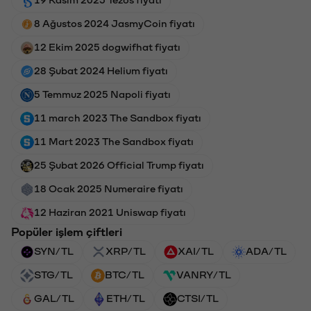
8 Ağustos 2024 JasmyCoin fiyatı
12 Ekim 2025 dogwifhat fiyatı
28 Şubat 2024 Helium fiyatı
5 Temmuz 2025 Napoli fiyatı
11 march 2023 The Sandbox fiyatı
11 Mart 2023 The Sandbox fiyatı
25 Şubat 2026 Official Trump fiyatı
18 Ocak 2025 Numeraire fiyatı
12 Haziran 2021 Uniswap fiyatı
Popüler işlem çiftleri
SYN/TL
XRP/TL
XAI/TL
ADA/TL
STG/TL
BTC/TL
VANRY/TL
GAL/TL
ETH/TL
CTSI/TL