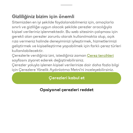
Gizliliğiniz bizim için önemli
Sitemizden en iyi şekilde faydalanabilmeniz için, amaçlarla
sınırlı ve gizliliğe uygun olacak şekilde çerezler aracılığıyla
kişisel verileriniz işlenmektedir. Bu web sitesinin çalışması için
gerekli olan çerezler zorunlu olarak kullanılmakta olup, açık
rıza vermeniz halinde deneyiminizi iyileştirmek, hizmetlerimizi
geliştirmek ve kişiselleştirme yapabilmek için farklı çerez türleri
kullanılabilecektir.
Çerezlerle verdiğiniz izni, istediğiniz zaman
Çerez tercihleri
sayfasını ziyaret ederek değiştirebilirsiniz.
Çerezler yoluyla işlenen kişisel verilerinize dair daha fazla bilgi
için Çerezlere Yönelik Aydınlatma Metni'ni inceleyebilirsiniz.
Çerezleri kabul et
Opsiyonel çerezleri reddet
Paribu’yu keşfet