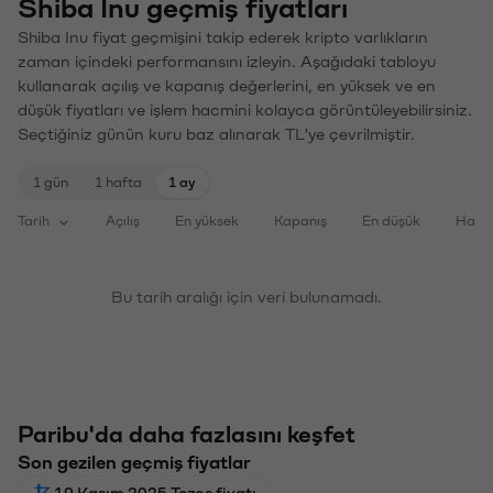
Shiba Inu geçmiş fiyatları
Shiba Inu fiyat geçmişini takip ederek kripto varlıkların
zaman içindeki performansını izleyin. Aşağıdaki tabloyu
kullanarak açılış ve kapanış değerlerini, en yüksek ve en
düşük fiyatları ve işlem hacmini kolayca görüntüleyebilirsiniz.
Seçtiğiniz günün kuru baz alınarak TL'ye çevrilmiştir.
1 gün
1 hafta
1 ay
Tarih
Açılış
En yüksek
Kapanış
En düşük
Haci
Bu tarih aralığı için veri bulunamadı.
Paribu'da daha fazlasını keşfet
Son gezilen geçmiş fiyatlar
19 Kasım 2025 Tezos fiyatı