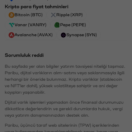
Kripto para fiyat tahminleri
Bitcoin (BTC)
Ripple (XRP)
Vanar (VANRY)
Pepe (PEPE)
Avalanche (AVAX)
Synapse (SYN)
Sorumluluk reddi
Bu sayfada yer alan bilgiler yatırım tavsiyesi niteliği taşımaz.
Paribu, dijital varlıkların alım-satımı veya saklanmasıyla ilgili
herhangi bir öneride bulunmaz. Kripto varlıklar (stablecoin
ve NFT'ler dahil), yüksek volatiliteye sahiptir ve ani değer
kayıpları yaşanabilir.
Dijital varlık işlemleri yapmadan önce finansal durumunuzu
dikkatlice değerlendirin ve gerekli durumlarda hukuk, vergi
veya yatırım danışmanınızdan destek alın.
Paribu, üçüncü taraf web sitelerinin (TPW) içeriklerinden
veya kullanımından kaynaklanabilecek zarar, kayıp veya