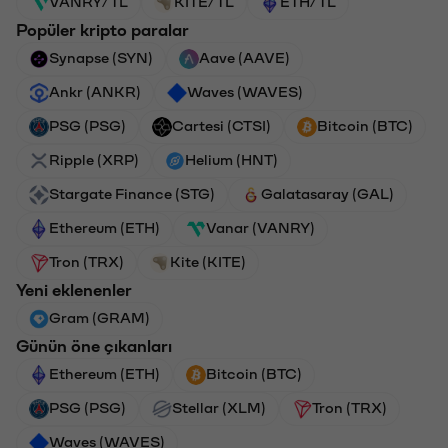
VANRY/TL
KITE/TL
ETH/TL
Popüler kripto paralar
Synapse (SYN)
Aave (AAVE)
Ankr (ANKR)
Waves (WAVES)
PSG (PSG)
Cartesi (CTSI)
Bitcoin (BTC)
Ripple (XRP)
Helium (HNT)
Stargate Finance (STG)
Galatasaray (GAL)
Ethereum (ETH)
Vanar (VANRY)
Tron (TRX)
Kite (KITE)
Yeni eklenenler
Gram (GRAM)
Günün öne çıkanları
Ethereum (ETH)
Bitcoin (BTC)
PSG (PSG)
Stellar (XLM)
Tron (TRX)
Waves (WAVES)