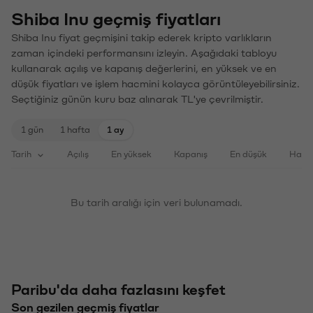
Shiba Inu geçmiş fiyatları
Shiba Inu fiyat geçmişini takip ederek kripto varlıkların
zaman içindeki performansını izleyin. Aşağıdaki tabloyu
kullanarak açılış ve kapanış değerlerini, en yüksek ve en
düşük fiyatları ve işlem hacmini kolayca görüntüleyebilirsiniz.
Seçtiğiniz günün kuru baz alınarak TL'ye çevrilmiştir.
1 gün
1 hafta
1 ay
Tarih
Açılış
En yüksek
Kapanış
En düşük
Haci
Bu tarih aralığı için veri bulunamadı.
Paribu'da daha fazlasını keşfet
Son gezilen geçmiş fiyatlar