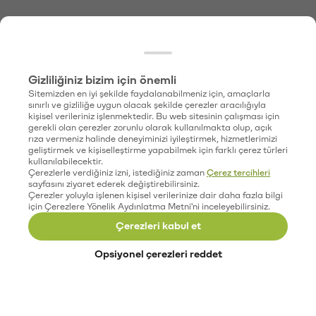
Gizliliğiniz bizim için önemli
Sitemizden en iyi şekilde faydalanabilmeniz için, amaçlarla
sınırlı ve gizliliğe uygun olacak şekilde çerezler aracılığıyla
kişisel verileriniz işlenmektedir. Bu web sitesinin çalışması için
gerekli olan çerezler zorunlu olarak kullanılmakta olup, açık
rıza vermeniz halinde deneyiminizi iyileştirmek, hizmetlerimizi
geliştirmek ve kişiselleştirme yapabilmek için farklı çerez türleri
kullanılabilecektir.
Çerezlerle verdiğiniz izni, istediğiniz zaman
Çerez tercihleri
sayfasını ziyaret ederek değiştirebilirsiniz.
Çerezler yoluyla işlenen kişisel verilerinize dair daha fazla bilgi
için Çerezlere Yönelik Aydınlatma Metni'ni inceleyebilirsiniz.
Çerezleri kabul et
Opsiyonel çerezleri reddet