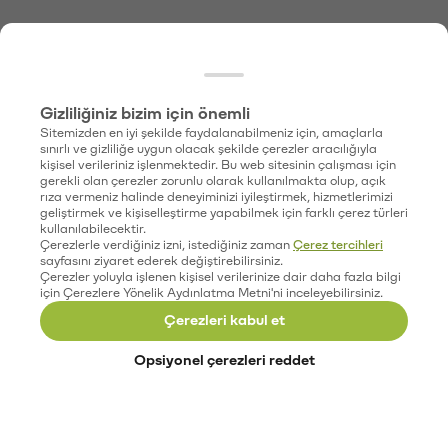
Gizliliğiniz bizim için önemli
Sitemizden en iyi şekilde faydalanabilmeniz için, amaçlarla
sınırlı ve gizliliğe uygun olacak şekilde çerezler aracılığıyla
kişisel verileriniz işlenmektedir. Bu web sitesinin çalışması için
gerekli olan çerezler zorunlu olarak kullanılmakta olup, açık
rıza vermeniz halinde deneyiminizi iyileştirmek, hizmetlerimizi
geliştirmek ve kişiselleştirme yapabilmek için farklı çerez türleri
kullanılabilecektir.
Çerezlerle verdiğiniz izni, istediğiniz zaman
Çerez tercihleri
sayfasını ziyaret ederek değiştirebilirsiniz.
Çerezler yoluyla işlenen kişisel verilerinize dair daha fazla bilgi
için Çerezlere Yönelik Aydınlatma Metni'ni inceleyebilirsiniz.
Çerezleri kabul et
Opsiyonel çerezleri reddet