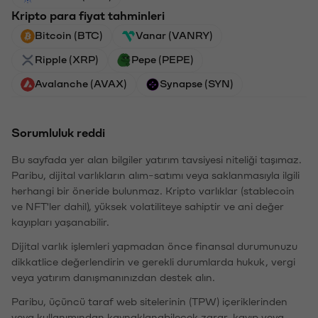
Kripto para fiyat tahminleri
Bitcoin (BTC)
Vanar (VANRY)
Ripple (XRP)
Pepe (PEPE)
Avalanche (AVAX)
Synapse (SYN)
Sorumluluk reddi
Bu sayfada yer alan bilgiler yatırım tavsiyesi niteliği taşımaz.
Paribu, dijital varlıkların alım-satımı veya saklanmasıyla ilgili
herhangi bir öneride bulunmaz. Kripto varlıklar (stablecoin
ve NFT'ler dahil), yüksek volatiliteye sahiptir ve ani değer
kayıpları yaşanabilir.
Dijital varlık işlemleri yapmadan önce finansal durumunuzu
dikkatlice değerlendirin ve gerekli durumlarda hukuk, vergi
veya yatırım danışmanınızdan destek alın.
Paribu, üçüncü taraf web sitelerinin (TPW) içeriklerinden
veya kullanımından kaynaklanabilecek zarar, kayıp veya