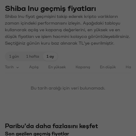
Shiba Inu geçmiş fiyatları
Shiba Inu fiyat geçmişini takip ederek kripto varlıkların
zaman içindeki performansını izleyin. Aşağıdaki tabloyu
kullanarak açılış ve kapanış değerlerini, en yüksek ve en
düşük fiyatları ve işlem hacmini kolayca görüntüleyebilirsiniz.
Seçtiğiniz günün kuru baz alınarak TL'ye çevrilmiştir.
1 gün
1 hafta
1 ay
Tarih
Açılış
En yüksek
Kapanış
En düşük
Haci
Bu tarih aralığı için veri bulunamadı.
Paribu'da daha fazlasını keşfet
Son gezilen geçmiş fiyatlar