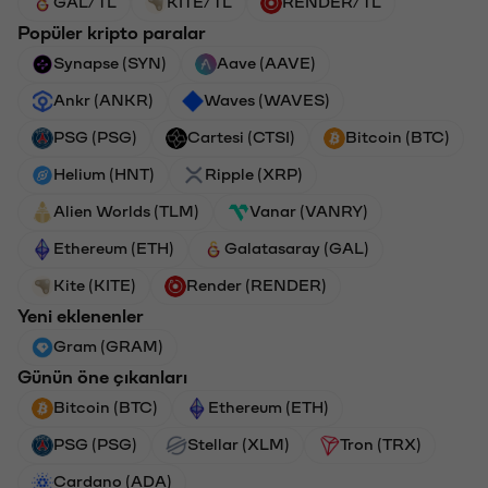
GAL/TL
KITE/TL
RENDER/TL
Popüler kripto paralar
Synapse (SYN)
Aave (AAVE)
Ankr (ANKR)
Waves (WAVES)
PSG (PSG)
Cartesi (CTSI)
Bitcoin (BTC)
Helium (HNT)
Ripple (XRP)
Alien Worlds (TLM)
Vanar (VANRY)
Ethereum (ETH)
Galatasaray (GAL)
Kite (KITE)
Render (RENDER)
Yeni eklenenler
Gram (GRAM)
Günün öne çıkanları
Bitcoin (BTC)
Ethereum (ETH)
PSG (PSG)
Stellar (XLM)
Tron (TRX)
Cardano (ADA)