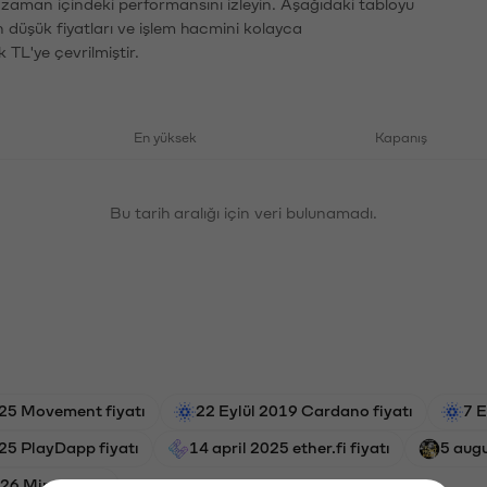
n zaman içindeki performansını izleyin. Aşağıdaki tabloyu
n düşük fiyatları ve işlem hacmini kolayca
 TL'ye çevrilmiştir.
En yüksek
Kapanış
Bu tarih aralığı için veri bulunamadı.
025 Movement fiyatı
22 Eylül 2019 Cardano fiyatı
7 E
25 PlayDapp fiyatı
14 april 2025 ether.fi fiyatı
5 augu
26 Mina fiyatı