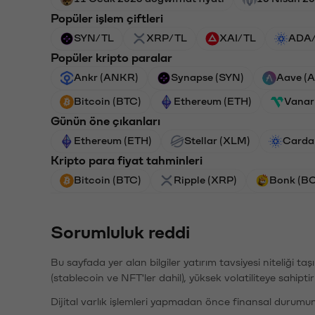
Popüler işlem çiftleri
SYN/TL
XRP/TL
XAI/TL
ADA
Popüler kripto paralar
Ankr (ANKR)
Synapse (SYN)
Aave (
Bitcoin (BTC)
Ethereum (ETH)
Vanar
Günün öne çıkanları
Ethereum (ETH)
Stellar (XLM)
Carda
Kripto para fiyat tahminleri
Bitcoin (BTC)
Ripple (XRP)
Bonk (B
Sorumluluk reddi
Bu sayfada yer alan bilgiler yatırım tavsiyesi niteliği ta
(stablecoin ve NFT'ler dahil), yüksek volatiliteye sahipti
Dijital varlık işlemleri yapmadan önce finansal durumu