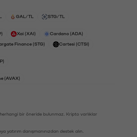
L
GAL/TL
STG/TL
P)
Xai (XAI)
Cardano (ADA)
argate Finance (STG)
Cartesi (CTSI)
P)
he (AVAX)
li herhangi bir öneride bulunmaz. Kripto varlıklar
eya yatırım danışmanınızdan destek alın.