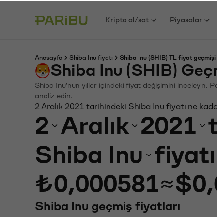
Kripto al/sat
Piyasalar
Anasayfa
Shiba Inu fiyatı
Shiba Inu (SHIB) TL fiyat geçmişi
Shiba Inu (SHIB) Geç
Shiba Inu'nun yıllar içindeki fiyat değişimini inceleyin.
analiz edin.
2 Aralık 2021 tarihindeki Shiba Inu fiyatı ne kad
2
Aralık
2021
Shiba Inu
fiyat
₺0,000581
≈
$0,
Shiba Inu geçmiş fiyatları