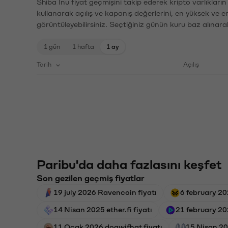
Shiba Inu fiyat geçmişini takip ederek kripto varlıkları
kullanarak açılış ve kapanış değerlerini, en yüksek ve e
görüntüleyebilirsiniz. Seçtiğiniz günün kuru baz alınarak
1 gün
1 hafta
1 ay
Tarih
Açılış
Paribu'da daha fazlasını keşfet
Son gezilen geçmiş fiyatlar
19 july 2026 Ravencoin fiyatı
6 february 2
14 Nisan 2025 ether.fi fiyatı
21 february 20
11 Ocak 2026 dogwifhat fiyatı
15 Nisan 20