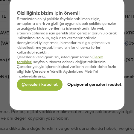
Gizliliğiniz bizim için önemli
/TL
BTC/TL
VANRY/TL
OXT/TL
ETH/T
Sitemizden en iyi şekilde faydalanabilmeniz için,
amaçlarla sınırlı ve gizliliğe uygun olacak şekilde çerezler
aracılığıyla kişisel verileriniz işlenmektedir. Bu web
AAVE)
PSG (PSG)
Waves (WAVES)
Ripple (XR
sitesinin çalışması için gerekli olan çerezler zorunlu olarak
kullanılmakta olup, açık rıza vermeniz halinde
 (VANRY)
deneyiminizi iyileştirmek, hizmetlerimizi geliştirmek ve
Orchid (OXT)
Galatasaray (GAL)
St
kişiselleştirme yapabilmek için farklı çerez türleri
kullanılabilecektir.
Çerezlerle verdiğiniz izni, istediğiniz zaman
Çerez
no (ADA)
Tron (TRX)
Bitcoin (BTC)
Ripple (XR
tercihleri
sayfasını ziyaret ederek değiştirebilirsiniz.
Çerezler yoluyla işlenen kişisel verilerinize dair daha fazla
bilgi için Çerezlere Yönelik Aydınlatma Metni'ni
ONK)
inceleyebilirsiniz.
Ethereum (ETH)
Synapse (SYN)
Avalanc
Çerezleri kabul et
Opsiyonel çerezleri reddet
şımaz. Paribu, dijital varlıkların alım-satımı veya saklanmasıyla ilgi
r ve ani değer kayıpları yaşanabilir.
nuzu dikkatlice değerlendirin ve gerekli durumlarda hukuk, vergi v