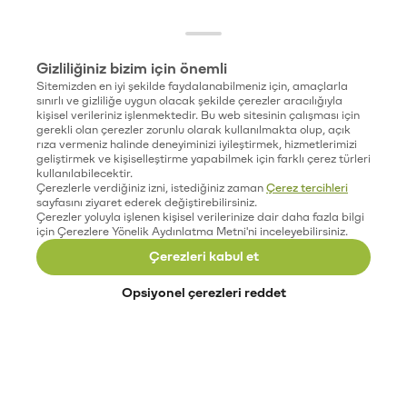
Gizliliğiniz bizim için önemli
Sitemizden en iyi şekilde faydalanabilmeniz için, amaçlarla
sınırlı ve gizliliğe uygun olacak şekilde çerezler aracılığıyla
kişisel verileriniz işlenmektedir. Bu web sitesinin çalışması için
gerekli olan çerezler zorunlu olarak kullanılmakta olup, açık
rıza vermeniz halinde deneyiminizi iyileştirmek, hizmetlerimizi
geliştirmek ve kişiselleştirme yapabilmek için farklı çerez türleri
kullanılabilecektir.
Çerezlerle verdiğiniz izni, istediğiniz zaman
Çerez tercihleri
sayfasını ziyaret ederek değiştirebilirsiniz.
Çerezler yoluyla işlenen kişisel verilerinize dair daha fazla bilgi
için Çerezlere Yönelik Aydınlatma Metni'ni inceleyebilirsiniz.
Çerezleri kabul et
Opsiyonel çerezleri reddet