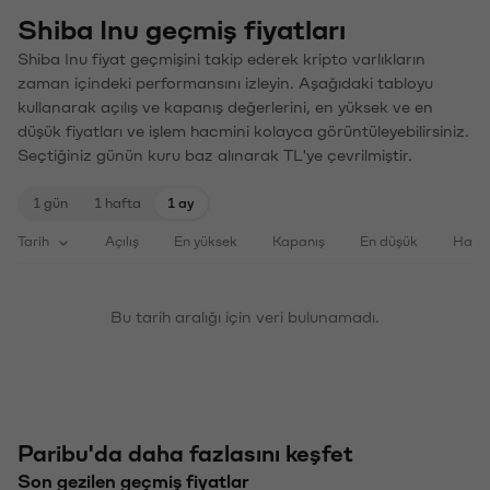
Shiba Inu geçmiş fiyatları
Shiba Inu fiyat geçmişini takip ederek kripto varlıkların
zaman içindeki performansını izleyin. Aşağıdaki tabloyu
kullanarak açılış ve kapanış değerlerini, en yüksek ve en
düşük fiyatları ve işlem hacmini kolayca görüntüleyebilirsiniz.
Seçtiğiniz günün kuru baz alınarak TL'ye çevrilmiştir.
1 gün
1 hafta
1 ay
Tarih
Açılış
En yüksek
Kapanış
En düşük
Haci
Bu tarih aralığı için veri bulunamadı.
Paribu'da daha fazlasını keşfet
Son gezilen geçmiş fiyatlar