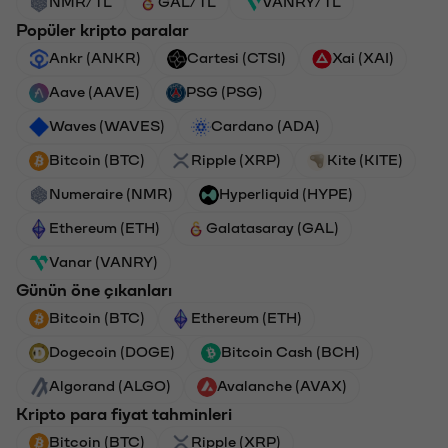
NMR/TL
GAL/TL
VANRY/TL
Popüler kripto paralar
Ankr (ANKR)
Cartesi (CTSI)
Xai (XAI)
Aave (AAVE)
PSG (PSG)
Waves (WAVES)
Cardano (ADA)
Bitcoin (BTC)
Ripple (XRP)
Kite (KITE)
Numeraire (NMR)
Hyperliquid (HYPE)
Ethereum (ETH)
Galatasaray (GAL)
Vanar (VANRY)
Günün öne çıkanları
Bitcoin (BTC)
Ethereum (ETH)
Dogecoin (DOGE)
Bitcoin Cash (BCH)
Algorand (ALGO)
Avalanche (AVAX)
Kripto para fiyat tahminleri
Bitcoin (BTC)
Ripple (XRP)