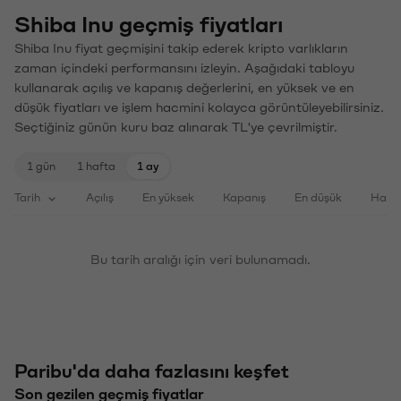
Shiba Inu geçmiş fiyatları
Shiba Inu fiyat geçmişini takip ederek kripto varlıkların
zaman içindeki performansını izleyin. Aşağıdaki tabloyu
kullanarak açılış ve kapanış değerlerini, en yüksek ve en
düşük fiyatları ve işlem hacmini kolayca görüntüleyebilirsiniz.
Seçtiğiniz günün kuru baz alınarak TL'ye çevrilmiştir.
1 gün
1 hafta
1 ay
Tarih
Açılış
En yüksek
Kapanış
En düşük
Haci
Bu tarih aralığı için veri bulunamadı.
Paribu'da daha fazlasını keşfet
Son gezilen geçmiş fiyatlar