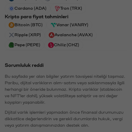
Cardano (ADA)
Tron (TRX)
Kripto para fiyat tahminleri
Bitcoin (BTC)
Vanar (VANRY)
Ripple (XRP)
Avalanche (AVAX)
Pepe (PEPE)
Chiliz (CHZ)
Sorumluluk reddi
Bu sayfada yer alan bilgiler yatırım tavsiyesi niteliği taşımaz.
Paribu, dijital varlıkların alım-satımı veya saklanmasıyla ilgili
herhangi bir öneride bulunmaz. Kripto varlıklar (stablecoin
ve NFT'ler dahil), yüksek volatiliteye sahiptir ve ani değer
kayıpları yaşanabilir.
Dijital varlık işlemleri yapmadan önce finansal durumunuzu
dikkatlice değerlendirin ve gerekli durumlarda hukuk, vergi
veya yatırım danışmanınızdan destek alın.