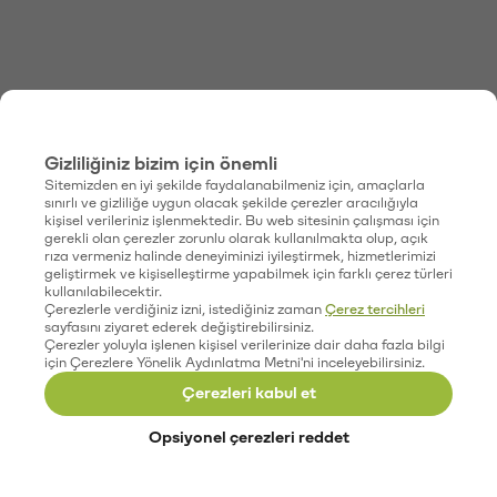
Gizliliğiniz bizim için önemli
Sitemizden en iyi şekilde faydalanabilmeniz için, amaçlarla
sınırlı ve gizliliğe uygun olacak şekilde çerezler aracılığıyla
kişisel verileriniz işlenmektedir. Bu web sitesinin çalışması için
gerekli olan çerezler zorunlu olarak kullanılmakta olup, açık
rıza vermeniz halinde deneyiminizi iyileştirmek, hizmetlerimizi
geliştirmek ve kişiselleştirme yapabilmek için farklı çerez türleri
kullanılabilecektir.
Çerezlerle verdiğiniz izni, istediğiniz zaman
Çerez tercihleri
sayfasını ziyaret ederek değiştirebilirsiniz.
Çerezler yoluyla işlenen kişisel verilerinize dair daha fazla bilgi
için Çerezlere Yönelik Aydınlatma Metni'ni inceleyebilirsiniz.
Çerezleri kabul et
Opsiyonel çerezleri reddet