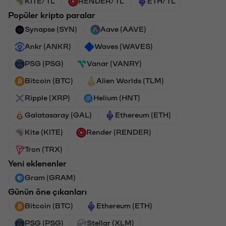
KITE/TL
RENDER/TL
ETH/TL
Popüler kripto paralar
Synapse (SYN)
Aave (AAVE)
Ankr (ANKR)
Waves (WAVES)
PSG (PSG)
Vanar (VANRY)
Bitcoin (BTC)
Alien Worlds (TLM)
Ripple (XRP)
Helium (HNT)
Galatasaray (GAL)
Ethereum (ETH)
Kite (KITE)
Render (RENDER)
Tron (TRX)
Yeni eklenenler
Gram (GRAM)
Günün öne çıkanları
Bitcoin (BTC)
Ethereum (ETH)
PSG (PSG)
Stellar (XLM)