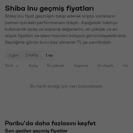
Shiba Inu geçmiş fiyatları
Shiba Inu fiyat geçmişini takip ederek kripto varlıkların
zaman içindeki performansını izleyin. Aşağıdaki tabloyu
kullanarak açılış ve kapanış değerlerini, en yüksek ve en
düşük fiyatları ve işlem hacmini kolayca görüntüleyebilirsiniz.
Seçtiğiniz günün kuru baz alınarak TL'ye çevrilmiştir.
1 gün
1 hafta
1 ay
Tarih
Açılış
En yüksek
Kapanış
En düşük
Haci
Bu tarih aralığı için veri bulunamadı.
Paribu'da daha fazlasını keşfet
Son gezilen geçmiş fiyatlar