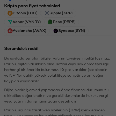
Kripto para fiyat tahminleri
Bitcoin (BTC)
Ripple (XRP)
Vanar (VANRY)
Pepe (PEPE)
Avalanche (AVAX)
Synapse (SYN)
Sorumluluk reddi
Bu sayfada yer alan bilgiler yatırım tavsiyesi niteliği taşımaz.
Paribu, dijital varlıkların alım-satımı veya saklanmasıyla ilgili
herhangi bir öneride bulunmaz. Kripto varlıklar (stablecoin
ve NFT'ler dahil), yüksek volatiliteye sahiptir ve ani değer
kayıpları yaşanabilir.
Dijital varlık işlemleri yapmadan önce finansal durumunuzu
dikkatlice değerlendirin ve gerekli durumlarda hukuk, vergi
veya yatırım danışmanınızdan destek alın.
Paribu, üçüncü taraf web sitelerinin (TPW) içeriklerinden
veya kullanımından kaynaklanabilecek zarar, kayıp veya