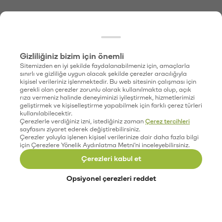
Gizliliğiniz bizim için önemli
Sitemizden en iyi şekilde faydalanabilmeniz için, amaçlarla
sınırlı ve gizliliğe uygun olacak şekilde çerezler aracılığıyla
kişisel verileriniz işlenmektedir. Bu web sitesinin çalışması için
gerekli olan çerezler zorunlu olarak kullanılmakta olup, açık
rıza vermeniz halinde deneyiminizi iyileştirmek, hizmetlerimizi
geliştirmek ve kişiselleştirme yapabilmek için farklı çerez türleri
kullanılabilecektir.
Çerezlerle verdiğiniz izni, istediğiniz zaman
Çerez tercihleri
sayfasını ziyaret ederek değiştirebilirsiniz.
Çerezler yoluyla işlenen kişisel verilerinize dair daha fazla bilgi
için Çerezlere Yönelik Aydınlatma Metni'ni inceleyebilirsiniz.
Çerezleri kabul et
Opsiyonel çerezleri reddet