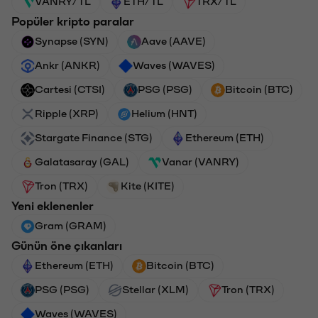
VANRY/TL
ETH/TL
TRX/TL
Popüler kripto paralar
Synapse (SYN)
Aave (AAVE)
Ankr (ANKR)
Waves (WAVES)
Cartesi (CTSI)
PSG (PSG)
Bitcoin (BTC)
Ripple (XRP)
Helium (HNT)
Stargate Finance (STG)
Ethereum (ETH)
Galatasaray (GAL)
Vanar (VANRY)
Tron (TRX)
Kite (KITE)
Yeni eklenenler
Gram (GRAM)
Günün öne çıkanları
Ethereum (ETH)
Bitcoin (BTC)
PSG (PSG)
Stellar (XLM)
Tron (TRX)
Waves (WAVES)