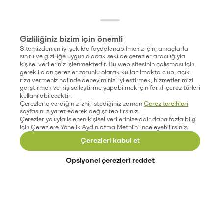
Gizliliğiniz bizim için önemli
Sitemizden en iyi şekilde faydalanabilmeniz için, amaçlarla
sınırlı ve gizliliğe uygun olacak şekilde çerezler aracılığıyla
kişisel verileriniz işlenmektedir. Bu web sitesinin çalışması için
gerekli olan çerezler zorunlu olarak kullanılmakta olup, açık
rıza vermeniz halinde deneyiminizi iyileştirmek, hizmetlerimizi
geliştirmek ve kişiselleştirme yapabilmek için farklı çerez türleri
kullanılabilecektir.
Çerezlerle verdiğiniz izni, istediğiniz zaman
Çerez tercihleri
sayfasını ziyaret ederek değiştirebilirsiniz.
Çerezler yoluyla işlenen kişisel verilerinize dair daha fazla bilgi
için Çerezlere Yönelik Aydınlatma Metni'ni inceleyebilirsiniz.
Çerezleri kabul et
Opsiyonel çerezleri reddet