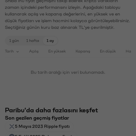
Shiba Inu fiyat geçmişini takip ederek kripto varlıkların
zaman içindeki performansını izleyin. Aşağıdaki tabloyu
kullanarak açılış ve kapanış değerlerini, en yüksek ve en
düşük fiyatları ve işlem hacmini kolayca görüntüleyebilirsiniz.
Seçtiğiniz günün kuru baz alınarak TL'ye çevrilmiştir.
1 gün
1 hafta
1 ay
Tarih
Açılış
En yüksek
Kapanış
En düşük
Haci
Bu tarih aralığı için veri bulunamadı.
Paribu'da daha fazlasını keşfet
Son gezilen geçmiş fiyatlar
5 Mayıs 2023 Ripple fiyatı