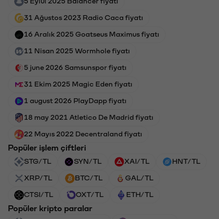
5 Eylül 2025 Balancer fiyatı
31 Ağustos 2023 Radio Caca fiyatı
16 Aralık 2025 Goatseus Maximus fiyatı
11 Nisan 2025 Wormhole fiyatı
5 june 2026 Samsunspor fiyatı
31 Ekim 2025 Magic Eden fiyatı
1 august 2026 PlayDapp fiyatı
18 may 2021 Atletico De Madrid fiyatı
22 Mayıs 2022 Decentraland fiyatı
Popüler işlem çiftleri
STG/TL
SYN/TL
XAI/TL
HNT/TL
XRP/TL
BTC/TL
GAL/TL
CTSI/TL
OXT/TL
ETH/TL
Popüler kripto paralar