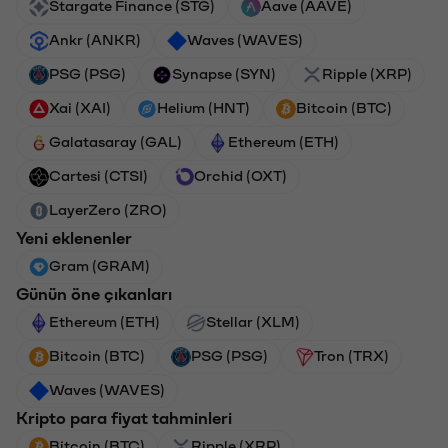
Stargate Finance (STG)
Aave (AAVE)
Ankr (ANKR)
Waves (WAVES)
PSG (PSG)
Synapse (SYN)
Ripple (XRP)
Xai (XAI)
Helium (HNT)
Bitcoin (BTC)
Galatasaray (GAL)
Ethereum (ETH)
Cartesi (CTSI)
Orchid (OXT)
LayerZero (ZRO)
Yeni eklenenler
Gram (GRAM)
Günün öne çıkanları
Ethereum (ETH)
Stellar (XLM)
Bitcoin (BTC)
PSG (PSG)
Tron (TRX)
Waves (WAVES)
Kripto para fiyat tahminleri
Bitcoin (BTC)
Ripple (XRP)