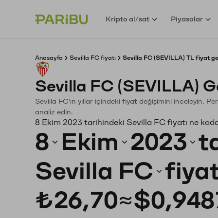
Kripto al/sat
Piyasalar
Anasayfa
Sevilla FC fiyatı
Sevilla FC (SEVILLA) TL fiyat g
Sevilla FC (SEVILLA) G
Sevilla FC'ın yıllar içindeki fiyat değişimini inceleyin.
analiz edin.
8 Ekim 2023 tarihindeki Sevilla FC fiyatı ne kad
8
Ekim
2023
t
Sevilla FC
fiya
₺26,70
≈
$0,948