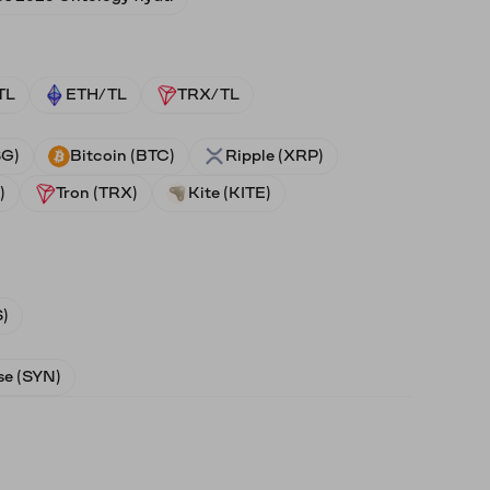
TL
ETH/TL
TRX/TL
SG)
Bitcoin (BTC)
Ripple (XRP)
)
Tron (TRX)
Kite (KITE)
)
e (SYN)