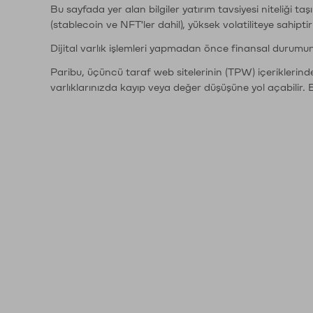
Bu sayfada yer alan bilgiler yatırım tavsiyesi niteliği ta
(stablecoin ve NFT'ler dahil), yüksek volatiliteye sahipti
Dijital varlık işlemleri yapmadan önce finansal durumu
Paribu, üçüncü taraf web sitelerinin (TPW) içeriklerin
varlıklarınızda kayıp veya değer düşüşüne yol açabilir. 