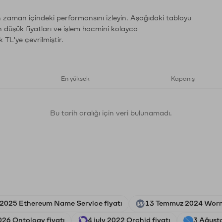
ın zaman içindeki performansını izleyin. Aşağıdaki tabloyu
n düşük fiyatları ve işlem hacmini kolayca
 TL'ye çevrilmiştir.
En yüksek
Kapanış
Bu tarih aralığı için veri bulunamadı.
 2025 Ethereum Name Service fiyatı
13 Temmuz 2024 Wormh
026 Ontology fiyatı
4 july 2022 Orchid fiyatı
3 Ağusto