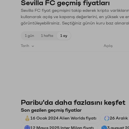
Sevilla FC geçmiş fiyatları
Sevilla FC fiyat geçmişini takip ederek kripto varlıklar
kullanarak açılış ve kapanış değerlerini, en yüksek ve e
görüntüleyebilirsiniz. Seçtiğiniz günün kuru baz alınarak
1 gün
1 hafta
1 ay
Tarih
Açılış
Paribu'da daha fazlasını keşfet
Son gezilen geçmiş fiyatlar
16 Ocak 2024 Alien Worlds fiyatı
26 Aralık
12 Mayıs 2025 Inter Milan fiyatı
3 august 2