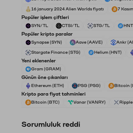
16 january 2024 Alien Worlds fiyatı
7 Kasım
Popüler işlem çiftleri
SYN/TL
CTSI/TL
STG/TL
HNT
Popüler kripto paralar
Synapse (SYN)
Aave (AAVE)
Ankr (
Stargate Finance (STG)
Helium (HNT)
Yeni eklenenler
Gram (GRAM)
Günün öne çıkanları
Ethereum (ETH)
PSG (PSG)
Bitcoin 
Kripto para fiyat tahminleri
Bitcoin (BTC)
Vanar (VANRY)
Ripple
Sorumluluk reddi