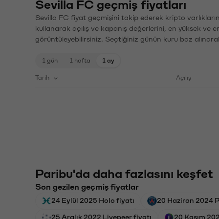
Sevilla FC geçmiş fiyatları
Sevilla FC fiyat geçmişini takip ederek kripto varlıklar
kullanarak açılış ve kapanış değerlerini, en yüksek ve e
görüntüleyebilirsiniz. Seçtiğiniz günün kuru baz alınarak
1 gün
1 hafta
1 ay
Tarih
Açılış
Paribu'da daha fazlasını keşfet
Son gezilen geçmiş fiyatlar
24 Eylül 2025 Holo fiyatı
20 Haziran 2024 P
25 Aralık 2022 Livepeer fiyatı
20 Kasım 2025