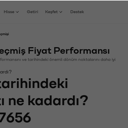
Hisse
Getiri
Keşfet
Destek
eçmişi
eçmiş Fiyat Performansı
 Performansını ve tarihindeki önemli dönüm noktalarını daha iyi
dardı?
tarihindeki
tı ne kadardı?
7656