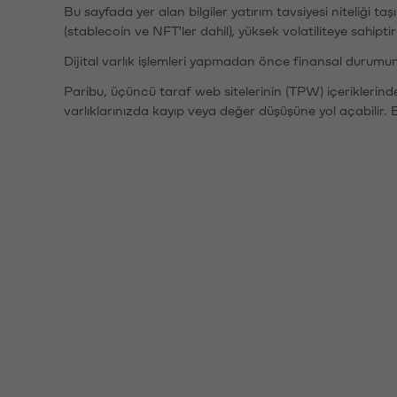
Bu sayfada yer alan bilgiler yatırım tavsiyesi niteliği ta
(stablecoin ve NFT'ler dahil), yüksek volatiliteye sahipti
Dijital varlık işlemleri yapmadan önce finansal durumu
Paribu, üçüncü taraf web sitelerinin (TPW) içeriklerin
varlıklarınızda kayıp veya değer düşüşüne yol açabilir. 