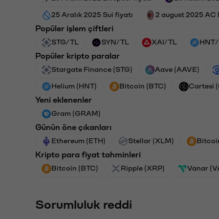
25 Aralık 2025 Sui fiyatı
2 august 2025 AC M
Popüler işlem çiftleri
STG/TL
SYN/TL
XAI/TL
HNT/
Popüler kripto paralar
Stargate Finance (STG)
Aave (AAVE)
Helium (HNT)
Bitcoin (BTC)
Cartesi 
Yeni eklenenler
Gram (GRAM)
Günün öne çıkanları
Ethereum (ETH)
Stellar (XLM)
Bitcoi
Kripto para fiyat tahminleri
Bitcoin (BTC)
Ripple (XRP)
Vanar (
Sorumluluk reddi