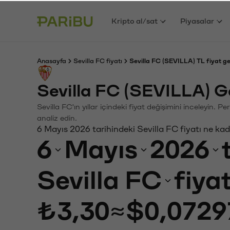
Kripto al/sat
Piyasalar
Anasayfa
Sevilla FC fiyatı
Sevilla FC (SEVILLA) TL fiyat g
Sevilla FC (SEVILLA) G
Sevilla FC'ın yıllar içindeki fiyat değişimini inceleyin.
analiz edin.
6 Mayıs 2026 tarihindeki Sevilla FC fiyatı ne ka
6
Mayıs
2026
Sevilla FC
fiya
₺3,30
≈
$0,0729