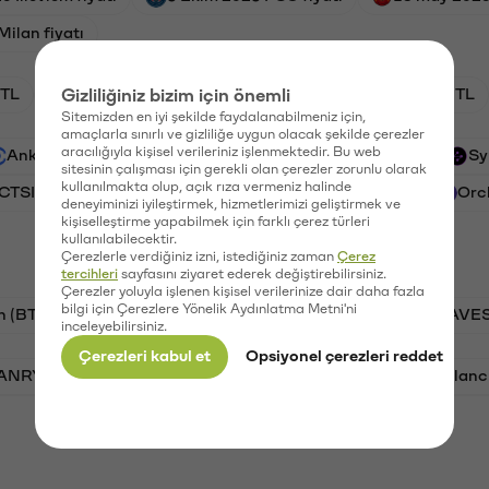
ilan fiyatı
TL
Gizliliğiniz bizim için önemli
XRP/TL
BTC/TL
CTSI/TL
GAL/TL
Sitemizden en iyi şekilde faydalanabilmeniz için,
amaçlarla sınırlı ve gizliliğe uygun olacak şekilde çerezler
aracılığıyla kişisel verileriniz işlenmektedir. Bu web
Ankr (ANKR)
Waves (WAVES)
PSG (PSG)
Sy
sitesinin çalışması için gerekli olan çerezler zorunlu olarak
kullanılmakta olup, açık rıza vermeniz halinde
(CTSI)
Galatasaray (GAL)
Ethereum (ETH)
Orc
deneyiminizi iyileştirmek, hizmetlerimizi geliştirmek ve
kişiselleştirme yapabilmek için farklı çerez türleri
kullanılabilecektir.
Çerezlerle verdiğiniz izni, istediğiniz zaman
Çerez
tercihleri
sayfasını ziyaret ederek değiştirebilirsiniz.
Çerezler yoluyla işlenen kişisel verilerinize dair daha fazla
bilgi için Çerezlere Yönelik Aydınlatma Metni'ni
n (BTC)
PSG (PSG)
Tron (TRX)
Waves (WAVES
inceleyebilirsiniz.
Çerezleri kabul et
Opsiyonel çerezleri reddet
VANRY)
Bonk (BONK)
Ethereum (ETH)
Avalanc