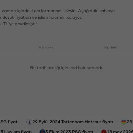
ın zaman içindeki performansını izleyin. Aşağıdaki tabloyu
n düşük fiyatları ve işlem hacmini kolayca
 TL'ye çevrilmiştir.
En yüksek
Kapanış
Bu tarih aralığı için veri bulunamadı.
SG fiyatı
29 Eylül 2024 Tottenham Hotspur fiyatı
25
 Illuvium fiyatı
3 Ekim 2023 PSG fiyatı
18 may 2026 