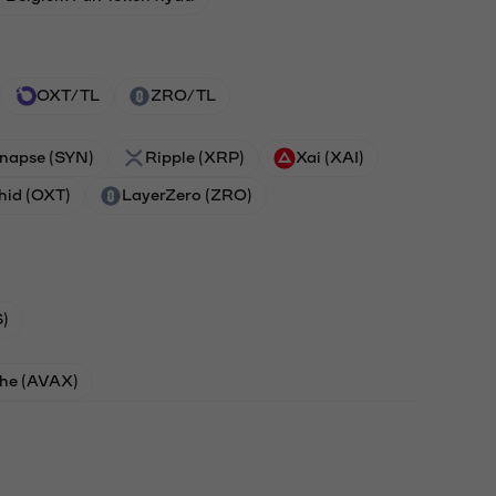
OXT/TL
ZRO/TL
napse (SYN)
Ripple (XRP)
Xai (XAI)
hid (OXT)
LayerZero (ZRO)
)
he (AVAX)