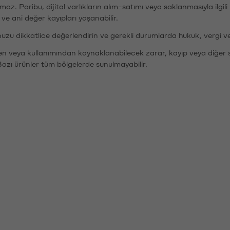
şımaz. Paribu, dijital varlıkların alım-satımı veya saklanmasıyla ilgi
r ve ani değer kayıpları yaşanabilir.
nuzu dikkatlice değerlendirin ve gerekli durumlarda hukuk, vergi v
den veya kullanımından kaynaklanabilecek zarar, kayıp veya diğer 
Bazı ürünler tüm bölgelerde sunulmayabilir.