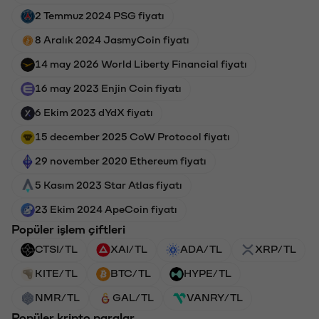
2 Temmuz 2024 PSG fiyatı
8 Aralık 2024 JasmyCoin fiyatı
14 may 2026 World Liberty Financial fiyatı
16 may 2023 Enjin Coin fiyatı
6 Ekim 2023 dYdX fiyatı
15 december 2025 CoW Protocol fiyatı
29 november 2020 Ethereum fiyatı
5 Kasım 2023 Star Atlas fiyatı
23 Ekim 2024 ApeCoin fiyatı
Popüler işlem çiftleri
CTSI/TL
XAI/TL
ADA/TL
XRP/TL
KITE/TL
BTC/TL
HYPE/TL
NMR/TL
GAL/TL
VANRY/TL
Popüler kripto paralar