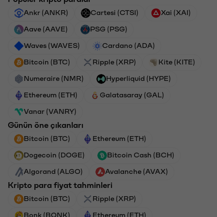
Ankr (ANKR)
Cartesi (CTSI)
Xai (XAI)
Aave (AAVE)
PSG (PSG)
Waves (WAVES)
Cardano (ADA)
Bitcoin (BTC)
Ripple (XRP)
Kite (KITE)
Numeraire (NMR)
Hyperliquid (HYPE)
Ethereum (ETH)
Galatasaray (GAL)
Vanar (VANRY)
Günün öne çıkanları
Bitcoin (BTC)
Ethereum (ETH)
Dogecoin (DOGE)
Bitcoin Cash (BCH)
Algorand (ALGO)
Avalanche (AVAX)
Kripto para fiyat tahminleri
Bitcoin (BTC)
Ripple (XRP)
Bonk (BONK)
Ethereum (ETH)