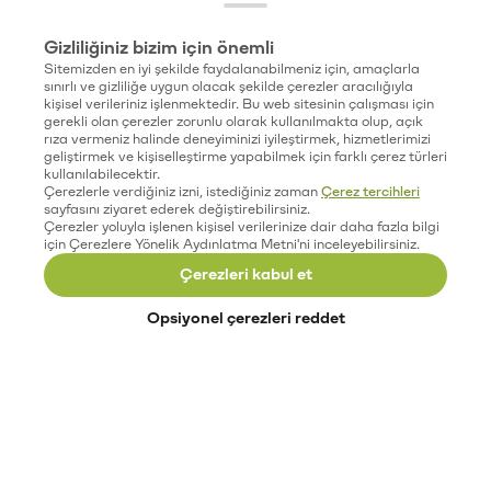
Gizliliğiniz bizim için önemli
Sitemizden en iyi şekilde faydalanabilmeniz için, amaçlarla
sınırlı ve gizliliğe uygun olacak şekilde çerezler aracılığıyla
kişisel verileriniz işlenmektedir. Bu web sitesinin çalışması için
gerekli olan çerezler zorunlu olarak kullanılmakta olup, açık
rıza vermeniz halinde deneyiminizi iyileştirmek, hizmetlerimizi
geliştirmek ve kişiselleştirme yapabilmek için farklı çerez türleri
kullanılabilecektir.
Çerezlerle verdiğiniz izni, istediğiniz zaman
Çerez tercihleri
sayfasını ziyaret ederek değiştirebilirsiniz.
Çerezler yoluyla işlenen kişisel verilerinize dair daha fazla bilgi
için Çerezlere Yönelik Aydınlatma Metni'ni inceleyebilirsiniz.
Çerezleri kabul et
Opsiyonel çerezleri reddet
Paribu’yu keşfet
Eğitimler