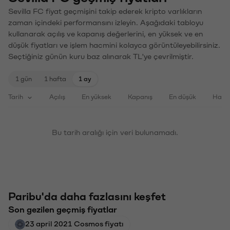
Sevilla FC fiyat geçmişini takip ederek kripto varlıkların
zaman içindeki performansını izleyin. Aşağıdaki tabloyu
kullanarak açılış ve kapanış değerlerini, en yüksek ve en
düşük fiyatları ve işlem hacmini kolayca görüntüleyebilirsiniz.
Seçtiğiniz günün kuru baz alınarak TL'ye çevrilmiştir.
1 gün
1 hafta
1 ay
Tarih
Açılış
En yüksek
Kapanış
En düşük
Haci
Bu tarih aralığı için veri bulunamadı.
Paribu'da daha fazlasını keşfet
Son gezilen geçmiş fiyatlar
23 april 2021 Cosmos fiyatı