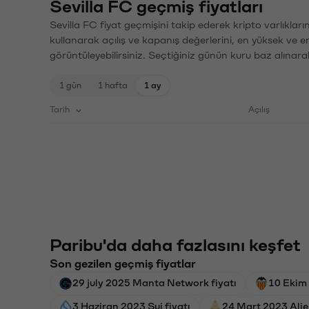
Sevilla FC geçmiş fiyatları
Sevilla FC fiyat geçmişini takip ederek kripto varlıklar
kullanarak açılış ve kapanış değerlerini, en yüksek ve e
görüntüleyebilirsiniz. Seçtiğiniz günün kuru baz alınarak
1 gün
1 hafta
1 ay
Tarih
Açılış
Paribu'da daha fazlasını keşfet
Son gezilen geçmiş fiyatlar
29 july 2025 Manta Network fiyatı
10 Ekim 
3 Haziran 2023 Sui fiyatı
24 Mart 2023 Alie