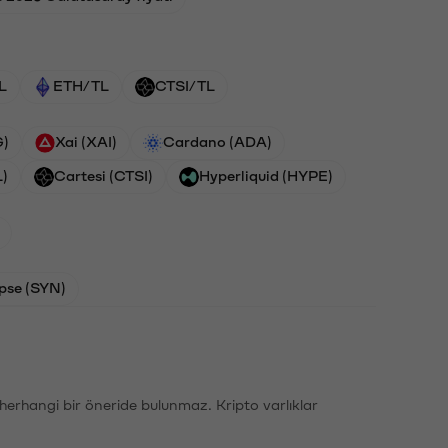
L
ETH/TL
CTSI/TL
G)
Xai (XAI)
Cardano (ADA)
L)
Cartesi (CTSI)
Hyperliquid (HYPE)
pse (SYN)
li herhangi bir öneride bulunmaz. Kripto varlıklar