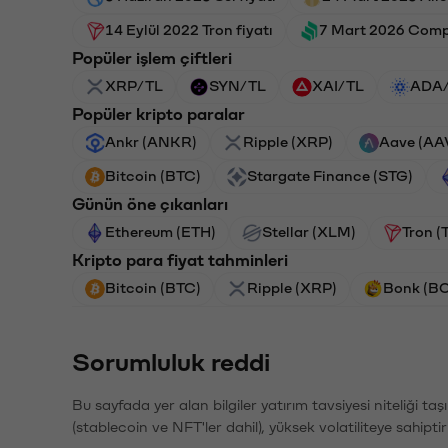
14 Eylül 2022 Tron fiyatı
7 Mart 2026 Comp
Popüler işlem çiftleri
XRP/TL
SYN/TL
XAI/TL
ADA
Popüler kripto paralar
Ankr (ANKR)
Ripple (XRP)
Aave (AA
Bitcoin (BTC)
Stargate Finance (STG)
Günün öne çıkanları
Ethereum (ETH)
Stellar (XLM)
Tron (
Kripto para fiyat tahminleri
Bitcoin (BTC)
Ripple (XRP)
Bonk (B
Sorumluluk reddi
Bu sayfada yer alan bilgiler yatırım tavsiyesi niteliği ta
(stablecoin ve NFT'ler dahil), yüksek volatiliteye sahipti