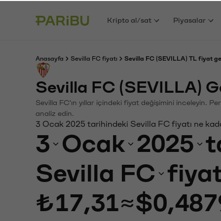
Kripto al/sat
Piyasalar
Anasayfa
Sevilla FC fiyatı
Sevilla FC (SEVILLA) TL fiyat g
Sevilla FC (SEVILLA) G
Sevilla FC'ın yıllar içindeki fiyat değişimini inceleyin.
analiz edin.
3 Ocak 2025 tarihindeki Sevilla FC fiyatı ne kad
3
Ocak
2025
t
Sevilla FC
fiya
₺17,31
≈
$0,487