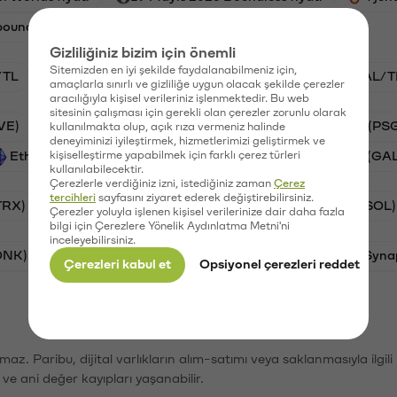
ound fiyatı
Gizliliğiniz bizim için önemli
Sitemizden en iyi şekilde faydalanabilmeniz için,
/TL
STG/TL
BTC/TL
VANRY/TL
GAL/T
amaçlarla sınırlı ve gizliliğe uygun olacak şekilde çerezler
aracılığıyla kişisel verileriniz işlenmektedir. Bu web
sitesinin çalışması için gerekli olan çerezler zorunlu olarak
VE)
Synapse (SYN)
Waves (WAVES)
PSG (PS
kullanılmakta olup, açık rıza vermeniz halinde
deneyiminizi iyileştirmek, hizmetlerimizi geliştirmek ve
Ethereum (ETH)
kişiselleştirme yapabilmek için farklı çerez türleri
Vanar (VANRY)
Galatasaray (GA
kullanılabilecektir.
Çerezlerle verdiğiniz izni, istediğiniz zaman
Çerez
tercihleri
sayfasını ziyaret ederek değiştirebilirsiniz.
TRX)
Bitcoin (BTC)
Ripple (XRP)
Solana (SOL)
Çerezler yoluyla işlenen kişisel verilerinize dair daha fazla
bilgi için Çerezlere Yönelik Aydınlatma Metni'ni
inceleyebilirsiniz.
ONK)
Ethereum (ETH)
Avalanche (AVAX)
Syna
Çerezleri kabul et
Opsiyonel çerezleri reddet
şımaz. Paribu, dijital varlıkların alım-satımı veya saklanmasıyla ilgi
r ve ani değer kayıpları yaşanabilir.