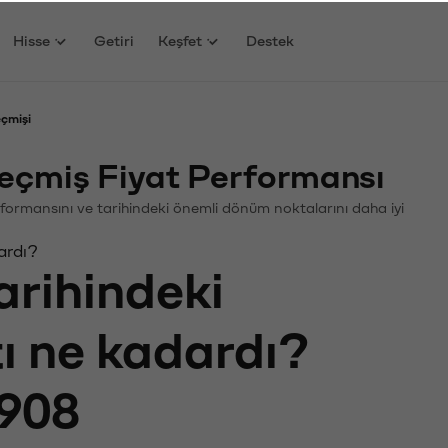
Hisse
Getiri
Keşfet
Destek
eçmişi
eçmiş Fiyat Performansı
 Performansını ve tarihindeki önemli dönüm noktalarını daha iyi
ardı?
arihindeki
tı ne kadardı?
908