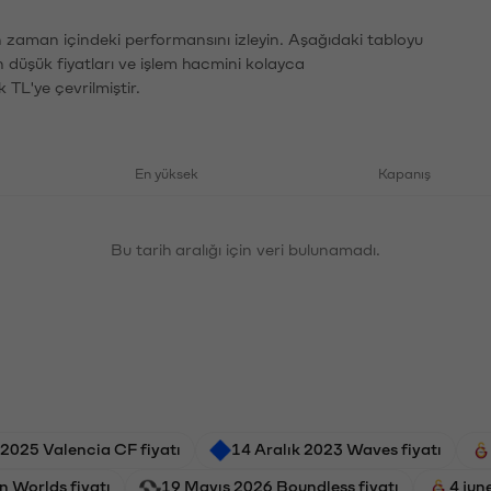
ın zaman içindeki performansını izleyin. Aşağıdaki tabloyu
n düşük fiyatları ve işlem hacmini kolayca
 TL'ye çevrilmiştir.
En yüksek
Kapanış
Bu tarih aralığı için veri bulunamadı.
2025 Valencia CF fiyatı
14 Aralık 2023 Waves fiyatı
n Worlds fiyatı
19 Mayıs 2026 Boundless fiyatı
4 jun