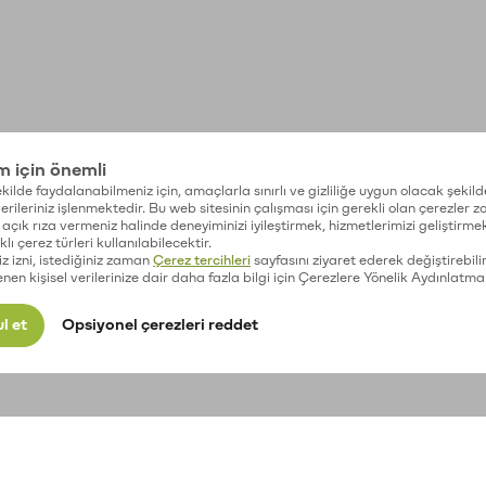
im için önemli
kilde faydalanabilmeniz için, amaçlarla sınırlı ve gizliliğe uygun olacak şekild
 verileriniz işlenmektedir. Bu web sitesinin çalışması için gerekli olan çerezler 
açık rıza vermeniz halinde deneyiminizi iyileştirmek, hizmetlerimizi geliştirmek
lı çerez türleri kullanılabilecektir.
iz izni, istediğiniz zaman
Çerez tercihleri
sayfasını ziyaret ederek değiştirebilir
enen kişisel verilerinize dair daha fazla bilgi için Çerezlere Yönelik Aydınlatma
l et
Opsiyonel çerezleri reddet