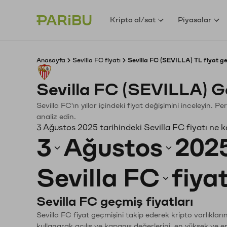
Kripto al/sat
Piyasalar
Anasayfa
Sevilla FC fiyatı
Sevilla FC (SEVILLA) TL fiyat g
Sevilla FC (SEVILLA) G
Sevilla FC'ın yıllar içindeki fiyat değişimini inceleyin.
analiz edin.
3 Ağustos 2025 tarihindeki Sevilla FC fiyatı ne 
3
Ağustos
202
Sevilla FC
fiya
Sevilla FC geçmiş fiyatları
Sevilla FC fiyat geçmişini takip ederek kripto varlıklar
kullanarak açılış ve kapanış değerlerini, en yüksek ve e