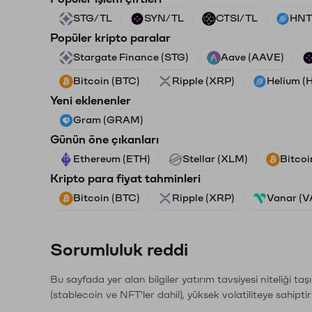
STG/TL
SYN/TL
CTSI/TL
HNT
Popüler kripto paralar
Stargate Finance (STG)
Aave (AAVE)
Bitcoin (BTC)
Ripple (XRP)
Helium (
Yeni eklenenler
Gram (GRAM)
Günün öne çıkanları
Ethereum (ETH)
Stellar (XLM)
Bitcoi
Kripto para fiyat tahminleri
Bitcoin (BTC)
Ripple (XRP)
Vanar (
Sorumluluk reddi
Bu sayfada yer alan bilgiler yatırım tavsiyesi niteliği ta
(stablecoin ve NFT'ler dahil), yüksek volatiliteye sahipti