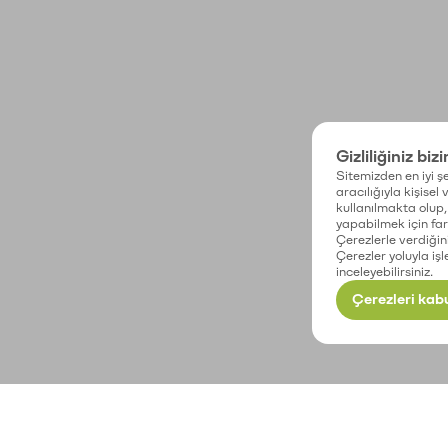
Gizliliğiniz biz
Sitemizden en iyi şe
aracılığıyla kişisel
kullanılmakta olup, 
yapabilmek için fark
Çerezlerle verdiğin
Çerezler yoluyla işl
inceleyebilirsiniz.
Çerezleri kabu