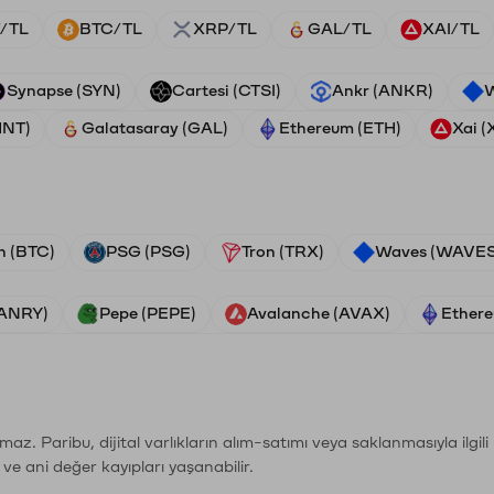
/TL
BTC/TL
XRP/TL
GAL/TL
XAI/TL
Synapse (SYN)
Cartesi (CTSI)
Ankr (ANKR)
W
HNT)
Galatasaray (GAL)
Ethereum (ETH)
Xai (
n (BTC)
PSG (PSG)
Tron (TRX)
Waves (WAVES
VANRY)
Pepe (PEPE)
Avalanche (AVAX)
Ethere
şımaz. Paribu, dijital varlıkların alım-satımı veya saklanmasıyla ilgi
r ve ani değer kayıpları yaşanabilir.