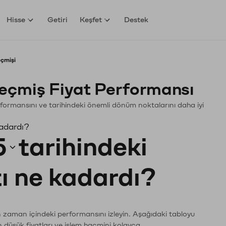
Hisse
Getiri
Keşfet
Destek
eçmişi
eçmiş Fiyat Performansı
 Performansını ve tarihindeki önemli dönüm noktalarını daha iyi
kadardı?
5
tarihindeki
tı ne kadardı?
ın zaman içindeki performansını izleyin. Aşağıdaki tabloyu
n düşük fiyatları ve işlem hacmini kolayca