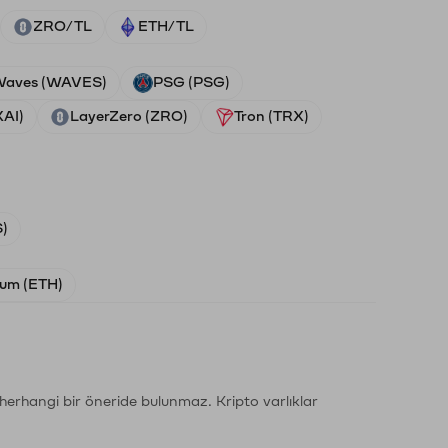
ZRO/TL
ETH/TL
aves (WAVES)
PSG (PSG)
XAI)
LayerZero (ZRO)
Tron (TRX)
)
um (ETH)
li herhangi bir öneride bulunmaz. Kripto varlıklar