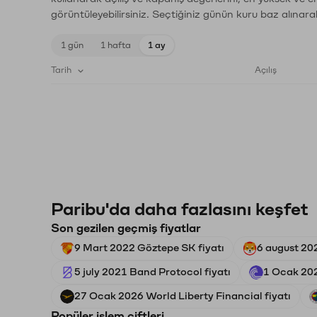
görüntüleyebilirsiniz. Seçtiğiniz günün kuru baz alınarak
1 gün
1 hafta
1 ay
Tarih
Açılış
Paribu'da daha fazlasını keşfet
Son gezilen geçmiş fiyatlar
9 Mart 2022 Göztepe SK fiyatı
6 august 202
5 july 2021 Band Protocol fiyatı
1 Ocak 202
27 Ocak 2026 World Liberty Financial fiyatı
Popüler işlem çiftleri