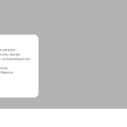
e çerezler
zorunlu olarak
 ve kişiselleştirme
siniz.
 Metni'ni