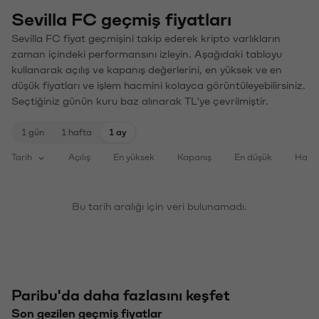
Sevilla FC geçmiş fiyatları
Sevilla FC fiyat geçmişini takip ederek kripto varlıkların
zaman içindeki performansını izleyin. Aşağıdaki tabloyu
kullanarak açılış ve kapanış değerlerini, en yüksek ve en
düşük fiyatları ve işlem hacmini kolayca görüntüleyebilirsiniz.
Seçtiğiniz günün kuru baz alınarak TL'ye çevrilmiştir.
1 gün
1 hafta
1 ay
Tarih
Açılış
En yüksek
Kapanış
En düşük
Haci
Bu tarih aralığı için veri bulunamadı.
Paribu'da daha fazlasını keşfet
Son gezilen geçmiş fiyatlar