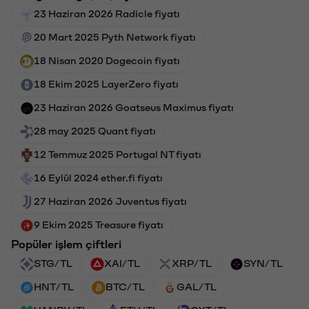
23 Haziran 2026 Radicle fiyatı
20 Mart 2025 Pyth Network fiyatı
18 Nisan 2020 Dogecoin fiyatı
18 Ekim 2025 LayerZero fiyatı
23 Haziran 2026 Goatseus Maximus fiyatı
28 may 2025 Quant fiyatı
12 Temmuz 2025 Portugal NT fiyatı
16 Eylül 2024 ether.fi fiyatı
27 Haziran 2026 Juventus fiyatı
9 Ekim 2025 Treasure fiyatı
Popüler işlem çiftleri
STG/TL
XAI/TL
XRP/TL
SYN/TL
HNT/TL
BTC/TL
GAL/TL