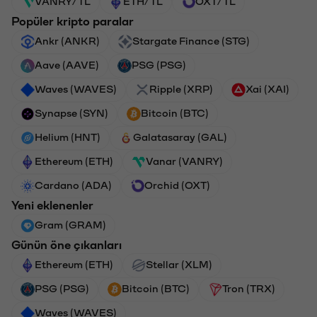
VANRY/TL
ETH/TL
OXT/TL
Popüler kripto paralar
Ankr (ANKR)
Stargate Finance (STG)
Aave (AAVE)
PSG (PSG)
Waves (WAVES)
Ripple (XRP)
Xai (XAI)
Synapse (SYN)
Bitcoin (BTC)
Helium (HNT)
Galatasaray (GAL)
Ethereum (ETH)
Vanar (VANRY)
Cardano (ADA)
Orchid (OXT)
Yeni eklenenler
Gram (GRAM)
Günün öne çıkanları
Ethereum (ETH)
Stellar (XLM)
PSG (PSG)
Bitcoin (BTC)
Tron (TRX)
Waves (WAVES)