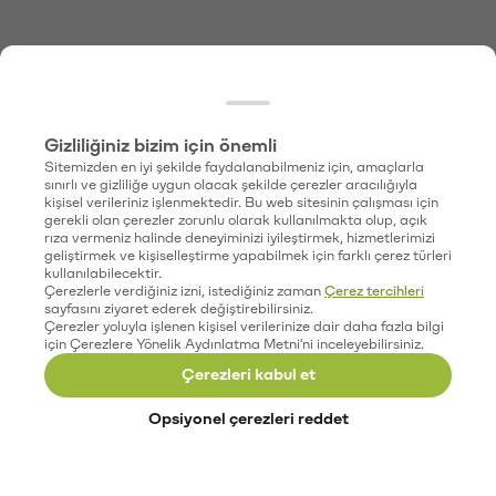
Gizliliğiniz bizim için önemli
Sitemizden en iyi şekilde faydalanabilmeniz için, amaçlarla
sınırlı ve gizliliğe uygun olacak şekilde çerezler aracılığıyla
kişisel verileriniz işlenmektedir. Bu web sitesinin çalışması için
gerekli olan çerezler zorunlu olarak kullanılmakta olup, açık
rıza vermeniz halinde deneyiminizi iyileştirmek, hizmetlerimizi
geliştirmek ve kişiselleştirme yapabilmek için farklı çerez türleri
kullanılabilecektir.
Çerezlerle verdiğiniz izni, istediğiniz zaman
Çerez tercihleri
sayfasını ziyaret ederek değiştirebilirsiniz.
Çerezler yoluyla işlenen kişisel verilerinize dair daha fazla bilgi
için Çerezlere Yönelik Aydınlatma Metni'ni inceleyebilirsiniz.
Çerezleri kabul et
Opsiyonel çerezleri reddet