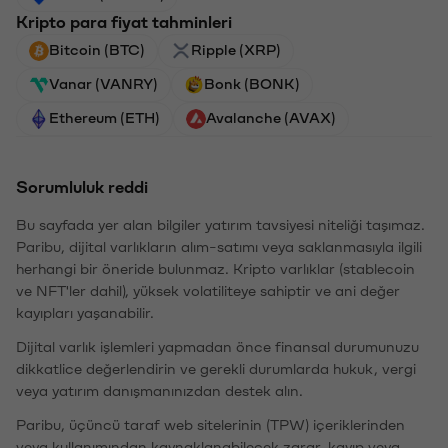
Kripto para fiyat tahminleri
Bitcoin (BTC)
Ripple (XRP)
Vanar (VANRY)
Bonk (BONK)
Ethereum (ETH)
Avalanche (AVAX)
Sorumluluk reddi
Bu sayfada yer alan bilgiler yatırım tavsiyesi niteliği taşımaz.
Paribu, dijital varlıkların alım-satımı veya saklanmasıyla ilgili
herhangi bir öneride bulunmaz. Kripto varlıklar (stablecoin
ve NFT'ler dahil), yüksek volatiliteye sahiptir ve ani değer
kayıpları yaşanabilir.
Dijital varlık işlemleri yapmadan önce finansal durumunuzu
dikkatlice değerlendirin ve gerekli durumlarda hukuk, vergi
veya yatırım danışmanınızdan destek alın.
Paribu, üçüncü taraf web sitelerinin (TPW) içeriklerinden
veya kullanımından kaynaklanabilecek zarar, kayıp veya