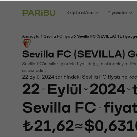
Kripto al/sat
Piyasalar
Anasayfa
Sevilla FC fiyatı
Sevilla FC (SEVILLA) TL fiyat g
Sevilla FC (SEVILLA) G
Sevilla FC'ın yıllar içindeki fiyat değişimini inceleyin.
analiz edin.
22 Eylül 2024 tarihindeki Sevilla FC fiyatı ne ka
22
Eylül
2024
Sevilla FC
fiya
₺21,62
≈
$0,631