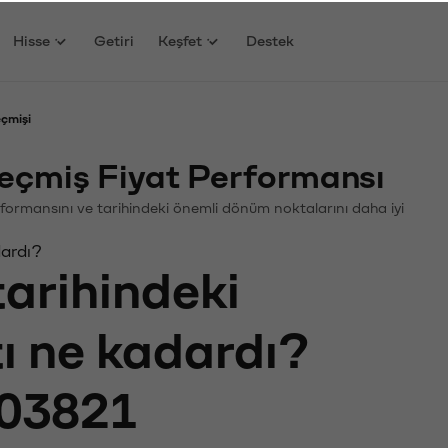
Hisse
Getiri
Keşfet
Destek
eçmişi
eçmiş Fiyat Performansı
 Performansını ve tarihindeki önemli dönüm noktalarını daha iyi
dardı?
tarihindeki
tı ne kadardı?
03821