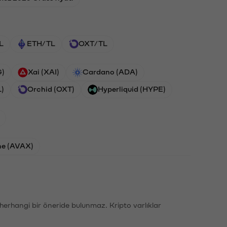
L
ETH/TL
OXT/TL
G)
Xai (XAI)
Cardano (ADA)
L)
Orchid (OXT)
Hyperliquid (HYPE)
he (AVAX)
li herhangi bir öneride bulunmaz. Kripto varlıklar