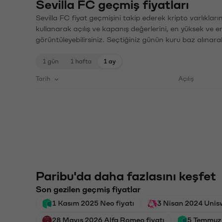
Sevilla FC geçmiş fiyatları
Sevilla FC fiyat geçmişini takip ederek kripto varlıklar
kullanarak açılış ve kapanış değerlerini, en yüksek ve e
görüntüleyebilirsiniz. Seçtiğiniz günün kuru baz alınarak
1 gün
1 hafta
1 ay
Tarih
Açılış
Paribu'da daha fazlasını keşfet
Son gezilen geçmiş fiyatlar
1 Kasım 2025 Neo fiyatı
3 Nisan 2024 Unisw
28 Mayıs 2026 Alfa Romeo fiyatı
5 Temmuz 