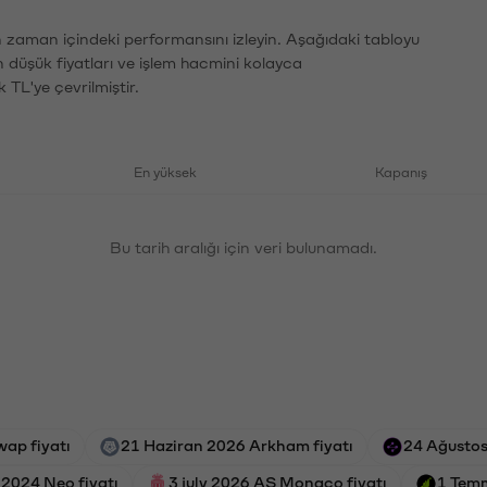
ın zaman içindeki performansını izleyin. Aşağıdaki tabloyu
n düşük fiyatları ve işlem hacmini kolayca
 TL'ye çevrilmiştir.
En yüksek
Kapanış
Bu tarih aralığı için veri bulunamadı.
ap fiyatı
21 Haziran 2026 Arkham fiyatı
24 Ağustos
2024 Neo fiyatı
3 july 2026 AS Monaco fiyatı
1 Temm