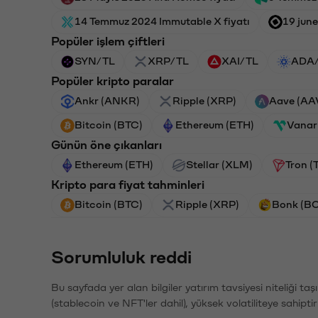
14 Temmuz 2024 Immutable X fiyatı
19 jun
Popüler işlem çiftleri
SYN/TL
XRP/TL
XAI/TL
ADA
Popüler kripto paralar
Ankr (ANKR)
Ripple (XRP)
Aave (AA
Bitcoin (BTC)
Ethereum (ETH)
Vanar
Günün öne çıkanları
Ethereum (ETH)
Stellar (XLM)
Tron (
Kripto para fiyat tahminleri
Bitcoin (BTC)
Ripple (XRP)
Bonk (B
Sorumluluk reddi
Bu sayfada yer alan bilgiler yatırım tavsiyesi niteliği ta
(stablecoin ve NFT'ler dahil), yüksek volatiliteye sahipti