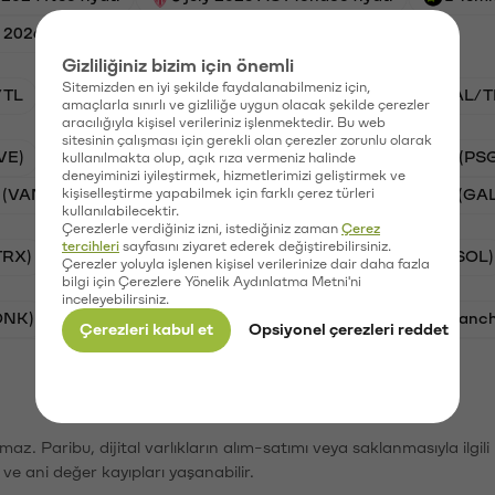
e 2026 Monad fiyatı
Gizliliğiniz bizim için önemli
Sitemizden en iyi şekilde faydalanabilmeniz için,
/TL
BTC/TL
VANRY/TL
STG/TL
GAL/T
amaçlarla sınırlı ve gizliliğe uygun olacak şekilde çerezler
aracılığıyla kişisel verileriniz işlenmektedir. Bu web
sitesinin çalışması için gerekli olan çerezler zorunlu olarak
VE)
Synapse (SYN)
Waves (WAVES)
PSG (PS
kullanılmakta olup, açık rıza vermeniz halinde
deneyiminizi iyileştirmek, hizmetlerimizi geliştirmek ve
 (VANRY)
kişiselleştirme yapabilmek için farklı çerez türleri
Stargate Finance (STG)
Galatasaray (GA
kullanılabilecektir.
Çerezlerle verdiğiniz izni, istediğiniz zaman
Çerez
tercihleri
sayfasını ziyaret ederek değiştirebilirsiniz.
TRX)
Bitcoin (BTC)
Ripple (XRP)
Solana (SOL)
Çerezler yoluyla işlenen kişisel verilerinize dair daha fazla
bilgi için Çerezlere Yönelik Aydınlatma Metni'ni
inceleyebilirsiniz.
ONK)
Ethereum (ETH)
Synapse (SYN)
Avalanc
Çerezleri kabul et
Opsiyonel çerezleri reddet
şımaz. Paribu, dijital varlıkların alım-satımı veya saklanmasıyla ilgi
r ve ani değer kayıpları yaşanabilir.