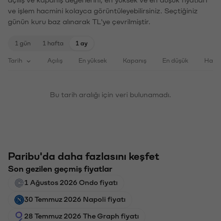
açılış ve kapanış değerlerini, en yüksek ve en düşük fiyatları
ve işlem hacmini kolayca görüntüleyebilirsiniz. Seçtiğiniz
günün kuru baz alınarak TL'ye çevrilmiştir.
1 gün
1 hafta
1 ay
Tarih
Açılış
En yüksek
Kapanış
En düşük
Haci
Bu tarih aralığı için veri bulunamadı.
Paribu'da daha fazlasını keşfet
Son gezilen geçmiş fiyatlar
1 Ağustos 2026 Ondo fiyatı
30 Temmuz 2026 Napoli fiyatı
28 Temmuz 2026 The Graph fiyatı