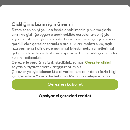
Gizliliğiniz bizim için önemli
Sitemizden en iyi şekilde faydalanabilmeniz için, amaçlarla
sınırlı ve gizliliğe uygun olacak şekilde çerezler aracılığıyla
kişisel verileriniz işlenmektedir. Bu web sitesinin çalışması için
gerekli olan çerezler zorunlu olarak kullanılmakta olup, açık
rıza vermeniz halinde deneyiminizi iyileştirmek, hizmetlerimizi
geliştirmek ve kişiselleştirme yapabilmek için farklı çerez türleri
kullanılabilecektir.
Çerezlerle verdiğiniz izni, istediğiniz zaman
Çerez tercihleri
sayfasını ziyaret ederek değiştirebilirsiniz.
Çerezler yoluyla işlenen kişisel verilerinize dair daha fazla bilgi
için Çerezlere Yönelik Aydınlatma Metni'ni inceleyebilirsiniz.
Çerezleri kabul et
Opsiyonel çerezleri reddet