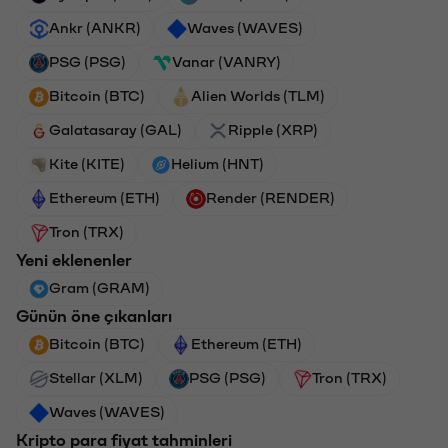
Ankr (ANKR)
Waves (WAVES)
PSG (PSG)
Vanar (VANRY)
Bitcoin (BTC)
Alien Worlds (TLM)
Galatasaray (GAL)
Ripple (XRP)
Kite (KITE)
Helium (HNT)
Ethereum (ETH)
Render (RENDER)
Tron (TRX)
Yeni eklenenler
Gram (GRAM)
Günün öne çıkanları
Bitcoin (BTC)
Ethereum (ETH)
Stellar (XLM)
PSG (PSG)
Tron (TRX)
Waves (WAVES)
Kripto para fiyat tahminleri