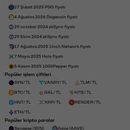
27 Şubat 2025 PSG fiyatı
4 Ağustos 2026 Dogecoin fiyatı
29 october 2024 zkSync fiyatı
29 Ekim 2024 zkSync fiyatı
17 Ağustos 2025 1inch Network fiyatı
7 Mayıs 2025 Holo fiyatı
5 Kasım 2025 1000Pepper fiyatı
Popüler işlem çiftleri
SYN/TL
VANRY/TL
TLM/TL
BTC/TL
GAL/TL
KITE/TL
HNT/TL
XRP/TL
RENDER/TL
ETH/TL
Popüler kripto paralar
Synapse (SYN)
Aave (AAVE)