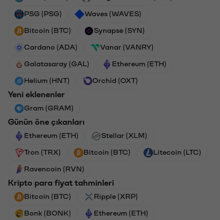
PSG (PSG)
Waves (WAVES)
Bitcoin (BTC)
Synapse (SYN)
Cardano (ADA)
Vanar (VANRY)
Galatasaray (GAL)
Ethereum (ETH)
Helium (HNT)
Orchid (OXT)
Yeni eklenenler
Gram (GRAM)
Günün öne çıkanları
Ethereum (ETH)
Stellar (XLM)
Tron (TRX)
Bitcoin (BTC)
Litecoin (LTC)
Ravencoin (RVN)
Kripto para fiyat tahminleri
Bitcoin (BTC)
Ripple (XRP)
Bonk (BONK)
Ethereum (ETH)