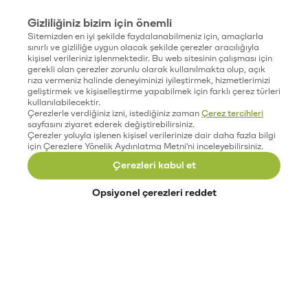
Gizliliğiniz bizim için önemli
Sitemizden en iyi şekilde faydalanabilmeniz için, amaçlarla
sınırlı ve gizliliğe uygun olacak şekilde çerezler aracılığıyla
kişisel verileriniz işlenmektedir. Bu web sitesinin çalışması için
gerekli olan çerezler zorunlu olarak kullanılmakta olup, açık
rıza vermeniz halinde deneyiminizi iyileştirmek, hizmetlerimizi
geliştirmek ve kişiselleştirme yapabilmek için farklı çerez türleri
kullanılabilecektir.
Çerezlerle verdiğiniz izni, istediğiniz zaman
Çerez tercihleri
sayfasını ziyaret ederek değiştirebilirsiniz.
Çerezler yoluyla işlenen kişisel verilerinize dair daha fazla bilgi
için Çerezlere Yönelik Aydınlatma Metni'ni inceleyebilirsiniz.
Çerezleri kabul et
Opsiyonel çerezleri reddet
Paribu’yu keşfet
Eğitimler