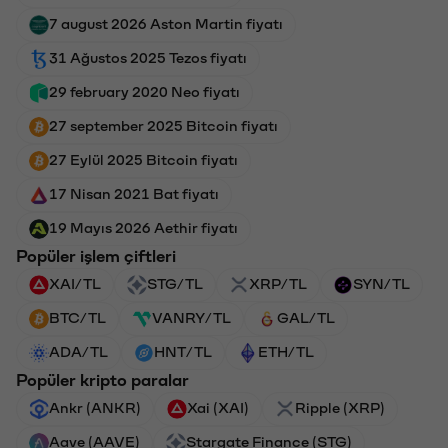
7 august 2026 Aston Martin fiyatı
31 Ağustos 2025 Tezos fiyatı
29 february 2020 Neo fiyatı
27 september 2025 Bitcoin fiyatı
27 Eylül 2025 Bitcoin fiyatı
17 Nisan 2021 Bat fiyatı
19 Mayıs 2026 Aethir fiyatı
Popüler işlem çiftleri
XAI/TL
STG/TL
XRP/TL
SYN/TL
BTC/TL
VANRY/TL
GAL/TL
ADA/TL
HNT/TL
ETH/TL
Popüler kripto paralar
Ankr (ANKR)
Xai (XAI)
Ripple (XRP)
Aave (AAVE)
Stargate Finance (STG)