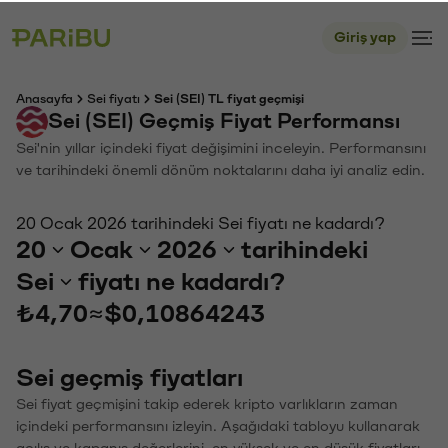
Giriş yap
Anasayfa
Sei fiyatı
Sei (SEI) TL fiyat geçmişi
Sei (SEI) Geçmiş Fiyat Performansı
Sei'nin yıllar içindeki fiyat değişimini inceleyin. Performansını
ve tarihindeki önemli dönüm noktalarını daha iyi analiz edin.
20 Ocak 2026 tarihindeki Sei fiyatı ne kadardı?
20
Ocak
2026
tarihindeki
Sei
fiyatı ne kadardı?
₺4,70
≈
$0,10864243
Sei geçmiş fiyatları
Sei fiyat geçmişini takip ederek kripto varlıkların zaman
içindeki performansını izleyin. Aşağıdaki tabloyu kullanarak
açılış ve kapanış değerlerini, en yüksek ve en düşük fiyatları