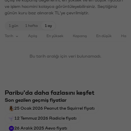
ve işlem hacmini kolayca görüntüleyebilirsiniz. Seçtiğiniz
günün kuru baz alınarak TL'ye çevrilmiştir.
1 gün
1 hafta
1 ay
Tarih
Açılış
En yüksek
Kapanış
En düşük
Haci
Bu tarih aralığı için veri bulunamadı.
Paribu'da daha fazlasını keşfet
Son gezilen geçmiş fiyatlar
25 Ocak 2026 Peanut the Squirrel fiyatı
12 Temmuz 2026 Radicle fiyatı
26 Aralık 2025 Aevo fiyatı