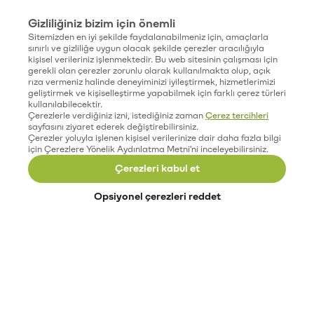
Gizliliğiniz bizim için önemli
Sitemizden en iyi şekilde faydalanabilmeniz için, amaçlarla
sınırlı ve gizliliğe uygun olacak şekilde çerezler aracılığıyla
kişisel verileriniz işlenmektedir. Bu web sitesinin çalışması için
gerekli olan çerezler zorunlu olarak kullanılmakta olup, açık
rıza vermeniz halinde deneyiminizi iyileştirmek, hizmetlerimizi
geliştirmek ve kişiselleştirme yapabilmek için farklı çerez türleri
kullanılabilecektir.
Çerezlerle verdiğiniz izni, istediğiniz zaman
Çerez tercihleri
sayfasını ziyaret ederek değiştirebilirsiniz.
Çerezler yoluyla işlenen kişisel verilerinize dair daha fazla bilgi
için Çerezlere Yönelik Aydınlatma Metni'ni inceleyebilirsiniz.
Çerezleri kabul et
Opsiyonel çerezleri reddet
Paribu’yu keşfet
Eğitimler