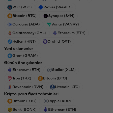
PSG (PSG)
Waves (WAVES)
Bitcoin (BTC)
Synapse (SYN)
Cardano (ADA)
Vanar (VANRY)
Galatasaray (GAL)
Ethereum (ETH)
Helium (HNT)
Orchid (OXT)
Yeni eklenenler
Gram (GRAM)
Günün öne çıkanları
Ethereum (ETH)
Stellar (XLM)
Tron (TRX)
Bitcoin (BTC)
Ravencoin (RVN)
Litecoin (LTC)
Kripto para fiyat tahminleri
Bitcoin (BTC)
Ripple (XRP)
Bonk (BONK)
Ethereum (ETH)