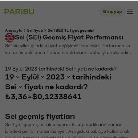
Giriş yap
Anasayfa
Sei fiyatı
Sei (SEI) TL fiyat geçmişi
Sei (SEI) Geçmiş Fiyat Performansı
Sei'nin yıllar içindeki fiyat değişimini inceleyin. Performansını
ve tarihindeki önemli dönüm noktalarını daha iyi analiz edin.
19 Eylül 2023 tarihindeki Sei fiyatı ne kadardı?
19
Eylül
2023
tarihindeki
Sei
fiyatı ne kadardı?
₺3,36
≈
$0,12338641
Sei geçmiş fiyatları
Sei fiyat geçmişini takip ederek kripto varlıkların zaman
içindeki performansını izleyin. Aşağıdaki tabloyu kullanarak
açılış ve kapanış değerlerini, en yüksek ve en düşük fiyatları