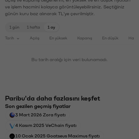
ve işlem hacmini kolayca görüntüleyebilirsiniz. Seçtiğiniz
günün kuru baz alınarak TL'ye çevrilmiştir.
1 gün
1 hafta
1 ay
Tarih
Açılış
En yüksek
Kapanış
En düşük
Haci
Bu tarih aralığı için veri bulunamadı.
Paribu'da daha fazlasını keşfet
Son gezilen geçmiş fiyatlar
3 Mart 2026 Zora fiyatı
4 Kasım 2025 VeChain fiyatı
10 Ocak 2025 Goatseus Maximus fiyatı