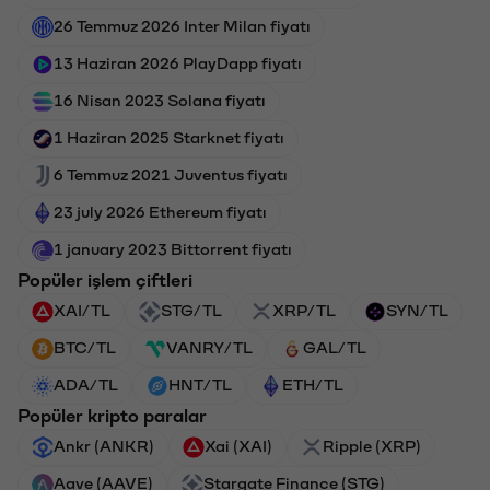
26 Temmuz 2026 Inter Milan fiyatı
13 Haziran 2026 PlayDapp fiyatı
16 Nisan 2023 Solana fiyatı
1 Haziran 2025 Starknet fiyatı
6 Temmuz 2021 Juventus fiyatı
23 july 2026 Ethereum fiyatı
1 january 2023 Bittorrent fiyatı
Popüler işlem çiftleri
XAI/TL
STG/TL
XRP/TL
SYN/TL
BTC/TL
VANRY/TL
GAL/TL
ADA/TL
HNT/TL
ETH/TL
Popüler kripto paralar
Ankr (ANKR)
Xai (XAI)
Ripple (XRP)
Aave (AAVE)
Stargate Finance (STG)