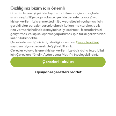
Gizliliğiniz bizim için önemli
Sitemizden en iyi şekilde faydalanabilmeniz için, amaçlarla
sınırlı ve gizliliğe uygun olacak şekilde çerezler aracılığıyla
kişisel verileriniz işlenmektedir. Bu web sitesinin çalışması için
gerekli olan çerezler zorunlu olarak kullanılmakta olup, açık
rıza vermeniz halinde deneyiminizi iyileştirmek, hizmetlerimizi
geliştirmek ve kişiselleştirme yapabilmek için farklı çerez türleri
kullanılabilecektir.
Çerezlerle verdiğiniz izni, istediğiniz zaman
Çerez tercihleri
sayfasını ziyaret ederek değiştirebilirsiniz.
Çerezler yoluyla işlenen kişisel verilerinize dair daha fazla bilgi
için Çerezlere Yönelik Aydınlatma Metni'ni inceleyebilirsiniz.
Çerezleri kabul et
Opsiyonel çerezleri reddet
Paribu’yu keşfet
Eğitimler