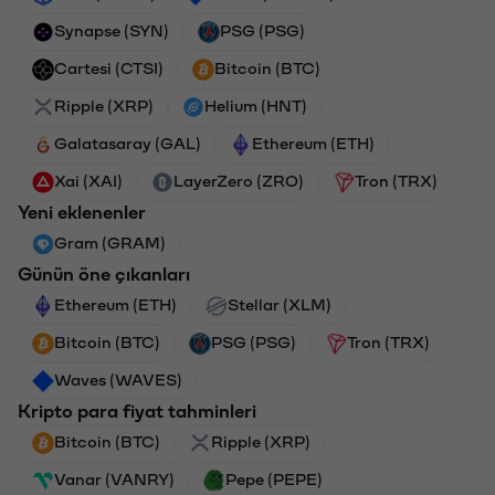
Synapse (SYN)
PSG (PSG)
Cartesi (CTSI)
Bitcoin (BTC)
Ripple (XRP)
Helium (HNT)
Galatasaray (GAL)
Ethereum (ETH)
Xai (XAI)
LayerZero (ZRO)
Tron (TRX)
Yeni eklenenler
Gram (GRAM)
Günün öne çıkanları
Ethereum (ETH)
Stellar (XLM)
Bitcoin (BTC)
PSG (PSG)
Tron (TRX)
Waves (WAVES)
Kripto para fiyat tahminleri
Bitcoin (BTC)
Ripple (XRP)
Vanar (VANRY)
Pepe (PEPE)