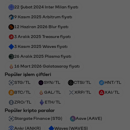
22 Şubat 2024 Inter Milan fiyatı
9 Kasım 2025 Arbitrum fiyatı
12 Haziran 2026 Blur fiyatı
3 Aralık 2025 Treasure fiyatı
3 Kasım 2025 Waves fiyatı
26 Aralık 2025 Plasma fiyatı
16 Mart 2026 Galatasaray fiyatı
Popüler işlem çiftleri
STG/TL
SYN/TL
CTSI/TL
HNT/TL
BTC/TL
GAL/TL
XRP/TL
XAI/TL
ZRO/TL
ETH/TL
Popüler kripto paralar
Stargate Finance (STG)
Aave (AAVE)
Ankr (ANKR)
Waves (WAVES)