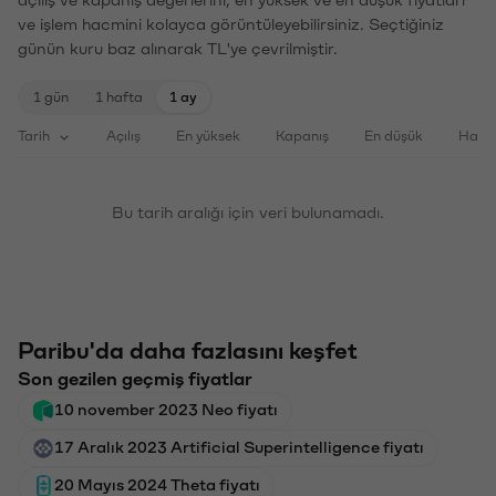
açılış ve kapanış değerlerini, en yüksek ve en düşük fiyatları
ve işlem hacmini kolayca görüntüleyebilirsiniz. Seçtiğiniz
günün kuru baz alınarak TL'ye çevrilmiştir.
1 gün
1 hafta
1 ay
Tarih
Açılış
En yüksek
Kapanış
En düşük
Haci
Bu tarih aralığı için veri bulunamadı.
Paribu'da daha fazlasını keşfet
Son gezilen geçmiş fiyatlar
10 november 2023 Neo fiyatı
17 Aralık 2023 Artificial Superintelligence fiyatı
20 Mayıs 2024 Theta fiyatı